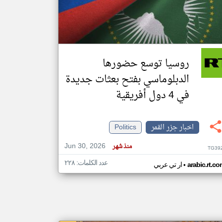
klyoum.com
تغيير الدولة
مصادر الأخبار من جزر القمر
روسيا توسع حضورها
اخبار جزر القمر على مدار الساعة
الدبلوماسي بفتح بعثات جديدة
أهم اخبار جزر القمر العاجلة والمباشرة
في 4 دول أفريقية
اخبار جزر القمر
Politics
Jun 30, 2026
منذ شهر
TG39
عدد الكلمات: ٢٢٨
•
arabic.rt.c
ار تي عربي