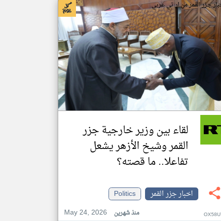
بار جزر القمر من ار تي عربي
لقاء بين وزير خارجية جزر
القمر وشيخ الأزهر يشعل
تفاعلا.. ما قصته؟
اخبار جزر القمر
Politics
May 24, 2026
منذ شهرين
OX58U