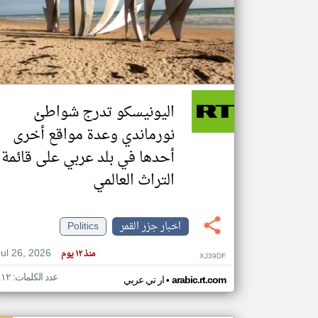
تعبر
المقالات
الموجوده
هنا عن
وجهة
اليونيسكو تدرج شواطئ
نظر
كاتبيها.
نورماندي وعدة مواقع أخرى
أحدها في بلد عربي على قائمة
التراث العالمي
اخبار جزر القمر
Politics
Jul 26, 2026
منذ ١٢ يوم
XJ39DF
عدد الكلمات: ٤١٢
•
arabic.rt.com
ار تي عربي