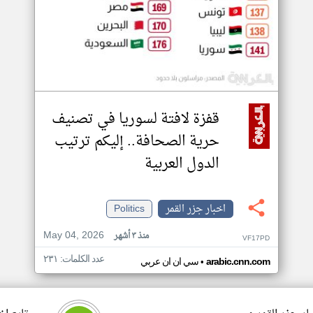
قفزة لافتة لسوريا في تصنيف
حرية الصحافة.. إليكم ترتيب
الدول العربية
اخبار جزر القمر
Politics
May 04, 2026
منذ ٣ أشهر
VF17PD
عدد الكلمات: ٢٣١
•
arabic.cnn.com
سي ان ان عربي