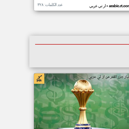
عدد الكلمات: ٣٢٨
•
arabic.rt.c
ار تي عربي
بار جزر القمر من ار تي عربي