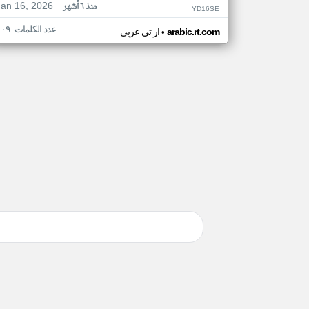
Jan 16, 2026
منذ ٦ أشهر
YD16SE
عدد الكلمات: ١٠٩
•
arabic.rt.com
ار تي عربي