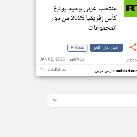
منتخب عربي وحيد يودع
كأس إفريقيا 2025 من دور
المجموعات
اخبار جزر القمر
Politics
Jan 01, 2026
منذ ٧ أشهر
YU55D
عدد الكلمات: ١١٠
•
arabic.rt.c
ار تي عربي