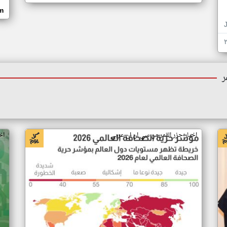
om
ر
اخبار جزر القمر من سي ان ان عربي
اخ