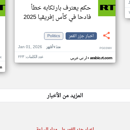
حكم يعترف بارتكابه خطأ
فادحا في كأس إفريقيا 2025
اخبار جزر القمر
Politics
Jan 01, 2026
منذ ٧ أشهر
PG03WV
عدد الكلمات: ٢٢٣
•
X
arabic.rt.com
ار تي عربي
om
المزيد من الأخبار
اخبار جزر القمر على مدار الساعة