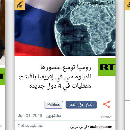
اخبار جزر القمر من ار تي عربي
اخ
روسيا توسع حضورها
الدبلوماسي في إفريقيا بافتتاح
ممثليات في 4 دول جديدة
اخبار جزر القمر
Politics
Jun 01, 2026
منذ شهرين
TN75KY
عدد الكلمات: ٢١٥
•
Y
arabic.rt.com
ار تي عربي