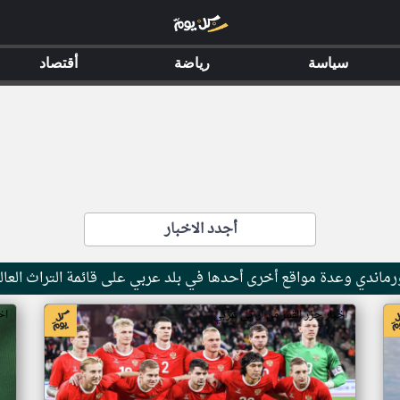
سياسة
رياضة
أقتصاد
أجدد الاخبار
ماندي وعدة مواقع أخرى أحدها في بلد عربي على قائمة التراث العال
اخبار جزر القمر من ار تي عربي
اخ