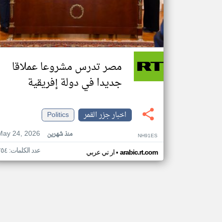
مصر تدرس مشروعا عملاقا
جديدا في دولة إفريقية
اخبار جزر القمر
Politics
May 24, 2026
منذ شهرين
NH91ES
عدد الكلمات: ٢٥٤
•
arabic.rt.com
ار تي عربي