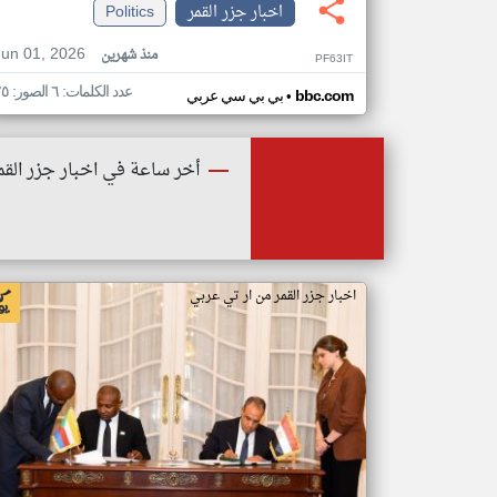
اخبار جزر القمر
Politics
Jun 01, 2026
منذ شهرين
PF63IT
عدد الكلمات: ٦ الصور: ٢٥
•
bbc.com
بي بي سي عربي
أخر ساعة في اخبار جزر القم
اخبار جزر القمر من ار تي عربي