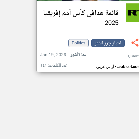
قائمة هدافي كأس أمم إفريقيا
2025
اخبار جزر القمر
Politics
Jan 19, 2026
منذ ٦ أشهر
QG60Y
عدد الكلمات: ١٤١
•
arabic.rt.c
ار تي عربي