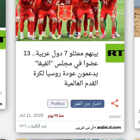
بينهم ممثلو 7 دول عربية.. 13
عضوا في مجلس "الفيفا"
يدعمون عودة روسيا لكرة
القدم العالمية
ZI
اخبار جزر القمر
Politics
om
Jul 11, 2026
منذ ٢٧ يوم
EE45AI
عدد الكلمات: ٢٢٦
•
arabic.rt.com
ار تي عربي