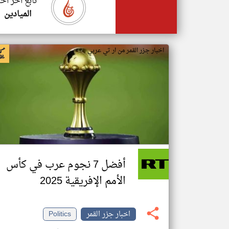
تابع اخر اخب
الميادين
اخبار جزر القمر من ار تي عربي
أفضل 7 نجوم عرب في كأس
الأمم الإفريقية 2025
اخبار جزر القمر
Politics