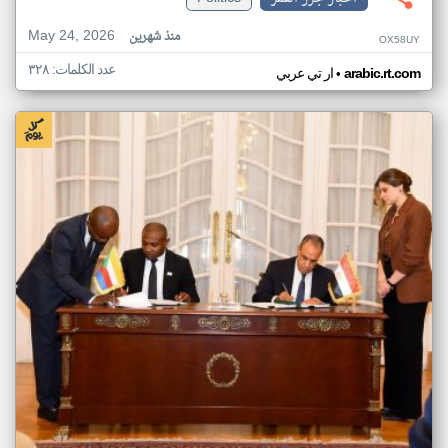
May 24, 2026
منذ شهرين
OX58UY
عدد الكلمات: ٣٢٨
•
arabic.rt.com
ار تي عربي