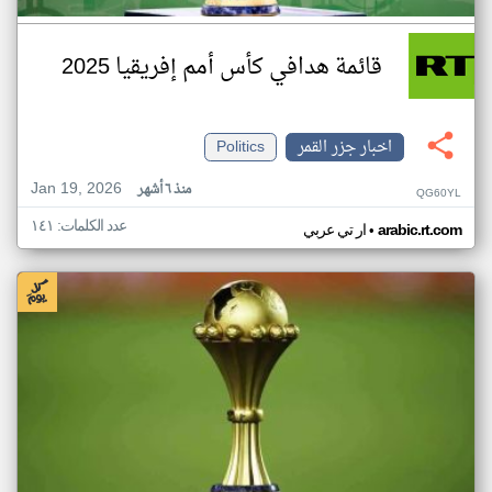
قائمة هدافي كأس أمم إفريقيا 2025
اخبار جزر القمر
Politics
Jan 19, 2026
منذ ٦ أشهر
QG60YL
عدد الكلمات: ١٤١
•
arabic.rt.com
ار تي عربي