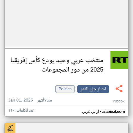
منتخب عربي وحيد يودع كأس إفريقيا
2025 من دور المجموعات
اخبار جزر القمر
Politics
Jan 01, 2026
منذ ٧ أشهر
YU55DX
عدد الكلمات: ١١٠
•
arabic.rt.com
ار تي عربي