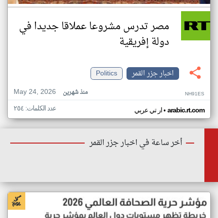
مصر تدرس مشروعا عملاقا جديدا في
دولة إفريقية
اخبار جزر القمر
Politics
May 24, 2026
منذ شهرين
NH91ES
عدد الكلمات: ٢٥٤
•
arabic.rt.com
ار تي عربي
أخر ساعة في اخبار جزر القمر