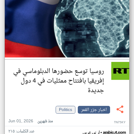
روسيا توسع حضورها الدبلوماسي في
إفريقيا بافتتاح ممثليات في 4 دول
جديدة
اخبار جزر القمر
Politics
Jun 01, 2026
منذ شهرين
TN75KY
عدد الكلمات: ٢١٥
•
arabic.rt.com
ار تي عربي