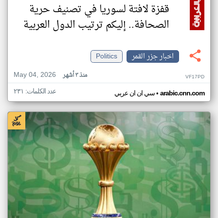
قفزة لافتة لسوريا في تصنيف حرية
الصحافة.. إليكم ترتيب الدول العربية
اخبار جزر القمر
Politics
May 04, 2026
منذ ٣ أشهر
VF17PD
عدد الكلمات: ٢٣١
•
arabic.cnn.com
سي ان ان عربي