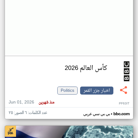
كأس العالم 2026
اخبار جزر القمر
Politics
Jun 01, 2026
منذ شهرين
PF63IT
عدد الكلمات: ٦ الصور: ٢٥
•
bbc.com
بي بي سي عربي