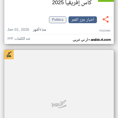
كأس إفريقيا 2025
اخبار جزر القمر
Politics
Jan 01, 2026
منذ ٧ أشهر
PG03WV
عدد الكلمات: ٢٢٣
•
arabic.rt.com
ار تي عربي