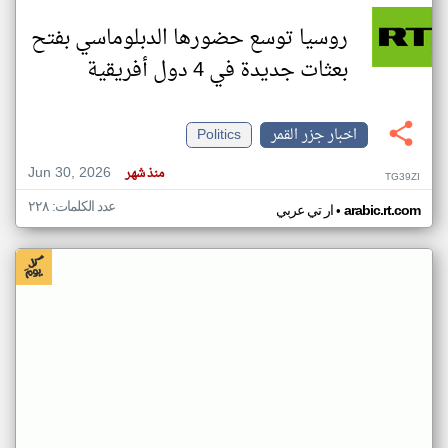
روسيا توسع حضورها الدبلوماسي بفتح
بعثات جديدة في 4 دول أفريقية
اخبار جزر القمر
Politics
Jun 30, 2026
منذ شهر
TG39ZI
عدد الكلمات: ٢٢٨
•
arabic.rt.com
ار تي عربي