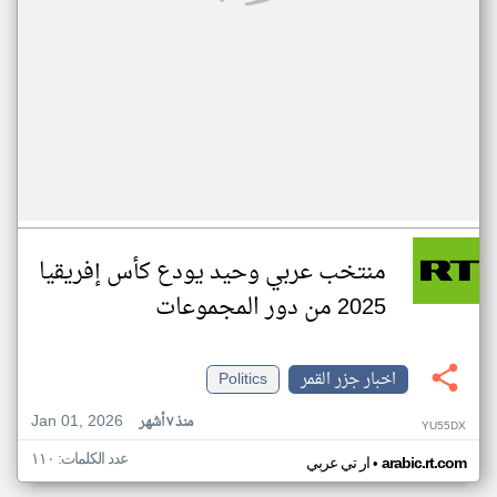
منتخب عربي وحيد يودع كأس إفريقيا
2025 من دور المجموعات
اخبار جزر القمر
Politics
Jan 01, 2026
منذ ٧ أشهر
YU55DX
عدد الكلمات: ١١٠
•
arabic.rt.com
ار تي عربي