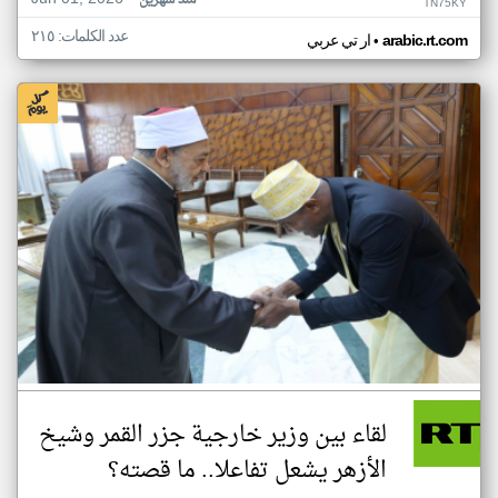
منذ شهرين
TN75KY
عدد الكلمات: ٢١٥
•
arabic.rt.com
ار تي عربي
لقاء بين وزير خارجية جزر القمر وشيخ
الأزهر يشعل تفاعلا.. ما قصته؟