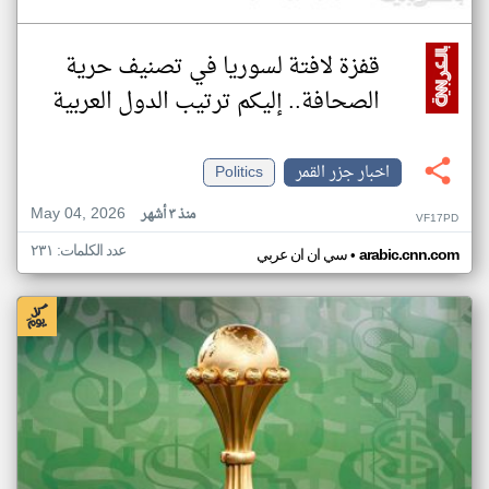
قفزة لافتة لسوريا في تصنيف حرية
الصحافة.. إليكم ترتيب الدول العربية
اخبار جزر القمر
Politics
May 04, 2026
منذ ٣ أشهر
VF17PD
عدد الكلمات: ٢٣١
•
arabic.cnn.com
سي ان ان عربي