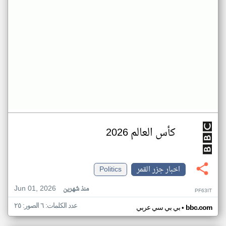
كأس العالم 2026
اخبار جزر القمر
Politics
Jun 01, 2026
منذ شهرين
PF63IT
عدد الكلمات: ٦ الصور: ٢٥
•
bbc.com
بي بي سي عربي