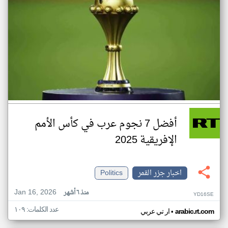
أفضل 7 نجوم عرب في كأس الأمم
الإفريقية 2025
اخبار جزر القمر
Politics
Jan 16, 2026
منذ ٦ أشهر
YD16SE
عدد الكلمات: ١٠٩
•
arabic.rt.com
ار تي عربي