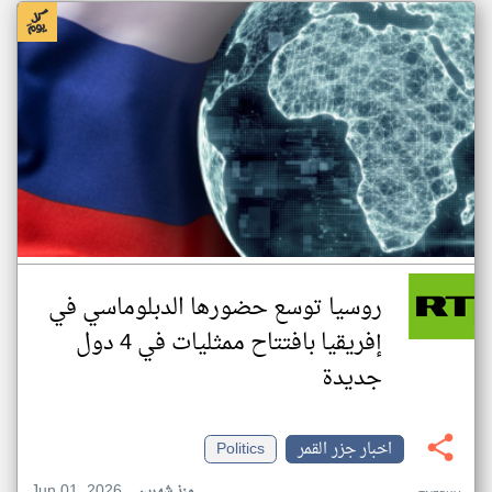
روسيا توسع حضورها الدبلوماسي في
إفريقيا بافتتاح ممثليات في 4 دول
جديدة
اخبار جزر القمر
Politics
Jun 01, 2026