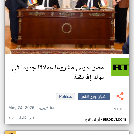
مصر تدرس مشروعا عملاقا جديدا في
دولة إفريقية
اخبار جزر القمر
Politics
May 24, 2026
منذ شهرين
NH91ES
عدد الكلمات: ٢٥٤
•
arabic.rt.com
ار تي عربي