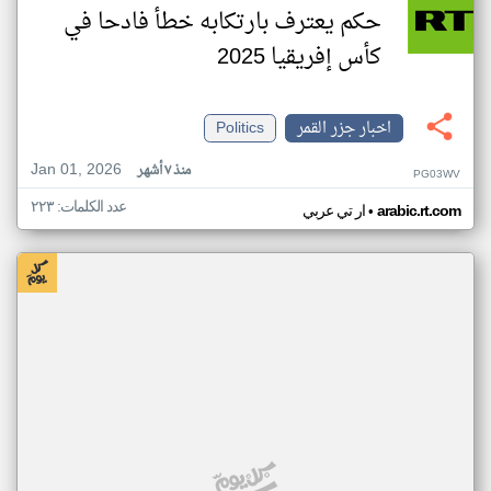
حكم يعترف بارتكابه خطأ فادحا في
كأس إفريقيا 2025
اخبار جزر القمر
Politics
Jan 01, 2026
منذ ٧ أشهر
PG03WV
عدد الكلمات: ٢٢٣
•
arabic.rt.com
ار تي عربي