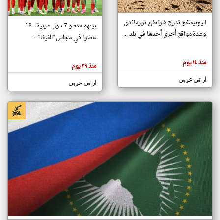
اليونيسكو تدرج شواطئ نورماندي
بينهم ممثلو 7 دول عربية.. 13
klyoum.com
وعدة مواقع أخرى أحدها في بلد ...
تغيير الدولة
عضوا في مجلس "الفيفا" ...
تعبر
مصادر الأخبار من جزر القمر
المقالات
الموجوده
اخبار جزر القمر على مدار الساعة
منذ ١٤ يوم
هنا عن
منذ ٢٩ يوم
وجهة
نظر
أهم اخبار جزر القمر العاجلة والمباشرة
ار تي عربي
كاتبيها.
ار تي عربي