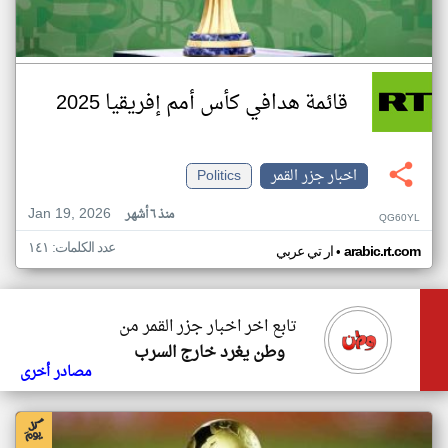
قائمة هدافي كأس أمم إفريقيا 2025
اخبار جزر القمر
Politics
Jan 19, 2026
منذ ٦ أشهر
QG60YL
عدد الكلمات: ١٤١
•
arabic.rt.com
ار تي عربي
تابع اخر اخبار جزر القمر من
وطن يغرد خارج السرب
مصادر أخرى