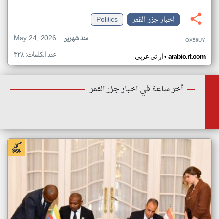
اخبار جزر القمر
Politics
May 24, 2026
منذ شهرين
OX58UY
عدد الكلمات: ٣٢٨
•
arabic.rt.com
ار تي عربي
أخر ساعة في اخبار جزر القمر