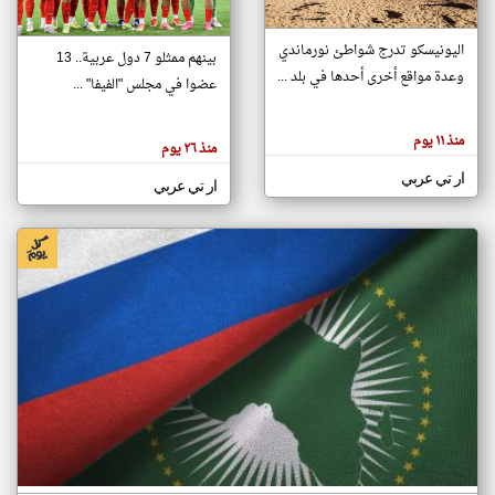
اليونيسكو تدرج شواطئ نورماندي
بينهم ممثلو 7 دول عربية.. 13
klyoum.com
وعدة مواقع أخرى أحدها في بلد ...
تغيير الدولة
عضوا في مجلس "الفيفا" ...
تعبر
مصادر الأخبار من جزر القمر
المقالات
الموجوده
اخبار جزر القمر على مدار الساعة
منذ ١١ يوم
هنا عن
منذ ٢٦ يوم
وجهة
نظر
أهم اخبار جزر القمر العاجلة والمباشرة
ار تي عربي
كاتبيها.
ار تي عربي