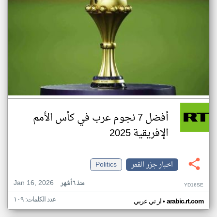
أفضل 7 نجوم عرب في كأس الأمم
الإفريقية 2025
اخبار جزر القمر
Politics
Jan 16, 2026
منذ ٦ أشهر
YD16SE
عدد الكلمات: ١٠٩
•
arabic.rt.com
ار تي عربي