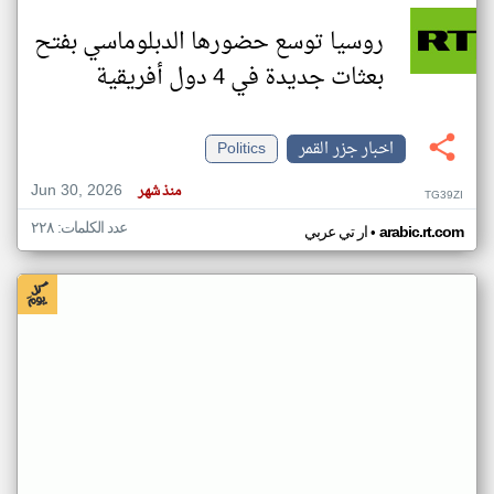
روسيا توسع حضورها الدبلوماسي بفتح
بعثات جديدة في 4 دول أفريقية
اخبار جزر القمر
Politics
Jun 30, 2026
منذ شهر
TG39ZI
عدد الكلمات: ٢٢٨
•
arabic.rt.com
ار تي عربي