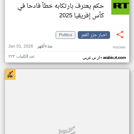
حكم يعترف بارتكابه خطأ فادحا في
كأس إفريقيا 2025
اخبار جزر القمر
Politics
Jan 01, 2026
منذ ٧ أشهر
PG03WV
عدد الكلمات: ٢٢٣
•
arabic.rt.com
ار تي عربي