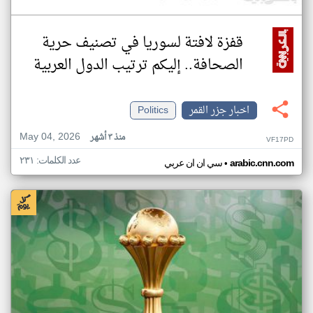
قفزة لافتة لسوريا في تصنيف حرية
الصحافة.. إليكم ترتيب الدول العربية
اخبار جزر القمر
Politics
May 04, 2026
منذ ٣ أشهر
VF17PD
عدد الكلمات: ٢٣١
•
arabic.cnn.com
سي ان ان عربي