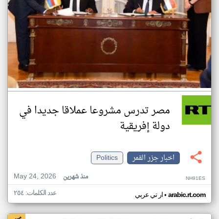
مصر تدرس مشروعا عملاقا جديدا في
دولة إفريقية
اخبار جزر القمر
Politics
May 24, 2026
منذ شهرين
NH91ES
عدد الكلمات: ٢٥٤
•
arabic.rt.com
ار تي عربي