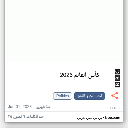
كأس العالم 2026
اخبار جزر القمر
Politics
Jun 01, 2026
منذ شهرين
PF63IT
عدد الكلمات: ٦ الصور: ٢٥
•
bbc.com
بي بي سي عربي