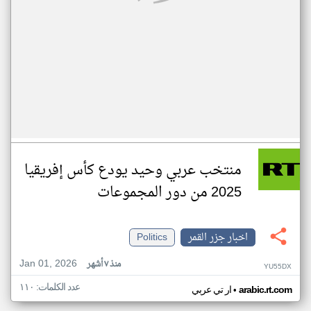
منتخب عربي وحيد يودع كأس إفريقيا
2025 من دور المجموعات
اخبار جزر القمر
Politics
Jan 01, 2026
منذ ٧ أشهر
YU55DX
عدد الكلمات: ١١٠
•
arabic.rt.com
ار تي عربي