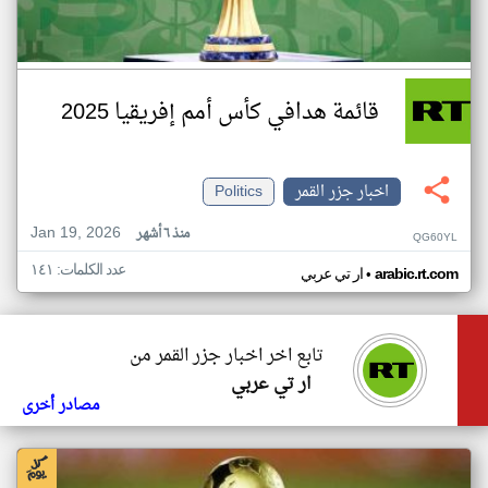
قائمة هدافي كأس أمم إفريقيا 2025
اخبار جزر القمر
Politics
Jan 19, 2026
منذ ٦ أشهر
QG60YL
عدد الكلمات: ١٤١
•
arabic.rt.com
ار تي عربي
تابع اخر اخبار جزر القمر من
ار تي عربي
مصادر أخرى