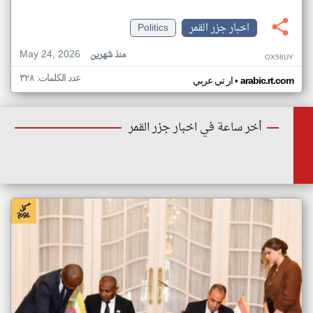
اخبار جزر القمر
Politics
May 24, 2026
منذ شهرين
OX58UY
عدد الكلمات: ٣٢٨
•
arabic.rt.com
ار تي عربي
أخر ساعة في اخبار جزر القمر