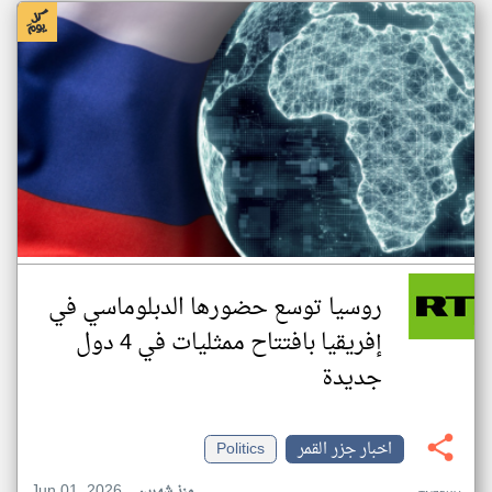
روسيا توسع حضورها الدبلوماسي في
إفريقيا بافتتاح ممثليات في 4 دول
جديدة
اخبار جزر القمر
Politics
Jun 01, 2026