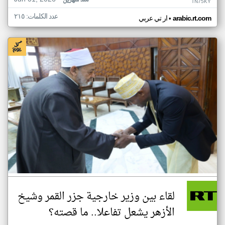
منذ شهرين
TN75KY
عدد الكلمات: ٢١٥
•
arabic.rt.com
ار تي عربي
لقاء بين وزير خارجية جزر القمر وشيخ
الأزهر يشعل تفاعلا.. ما قصته؟