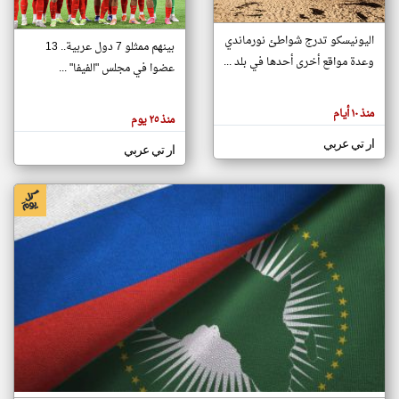
اليونيسكو تدرج شواطئ نورماندي
بينهم ممثلو 7 دول عربية.. 13
klyoum.com
وعدة مواقع أخرى أحدها في بلد ...
تغيير الدولة
عضوا في مجلس "الفيفا" ...
تعبر
مصادر الأخبار من جزر القمر
المقالات
الموجوده
اخبار جزر القمر على مدار الساعة
منذ ١٠ أيام
هنا عن
منذ ٢٥ يوم
وجهة
نظر
أهم اخبار جزر القمر العاجلة والمباشرة
ار تي عربي
كاتبيها.
ار تي عربي