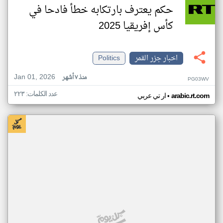
حكم يعترف بارتكابه خطأ فادحا في
كأس إفريقيا 2025
اخبار جزر القمر
Politics
Jan 01, 2026
منذ ٧ أشهر
PG03WV
عدد الكلمات: ٢٢٣
•
arabic.rt.com
ار تي عربي