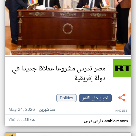
مصر تدرس مشروعا عملاقا جديدا في
دولة إفريقية
اخبار جزر القمر
Politics
May 24, 2026
منذ شهرين
NH91ES
عدد الكلمات: ٢٥٤
•
arabic.rt.com
ار تي عربي