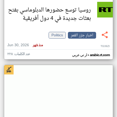
روسيا توسع حضورها الدبلوماسي بفتح
بعثات جديدة في 4 دول أفريقية
اخبار جزر القمر
Politics
Jun 30, 2026
منذ شهر
TG39ZI
عدد الكلمات: ٢٢٨
•
arabic.rt.com
ار تي عربي