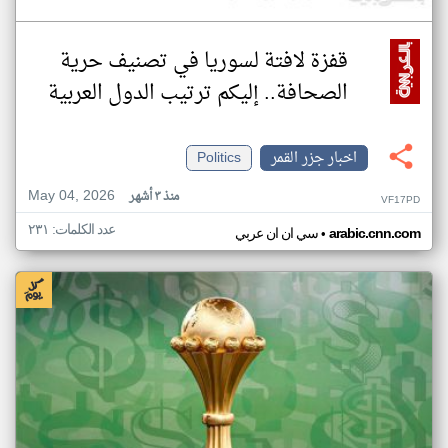
قفزة لافتة لسوريا في تصنيف حرية
الصحافة.. إليكم ترتيب الدول العربية
اخبار جزر القمر
Politics
May 04, 2026
منذ ٣ أشهر
VF17PD
عدد الكلمات: ٢٣١
•
arabic.cnn.com
سي ان ان عربي