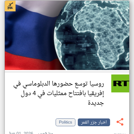
روسيا توسع حضورها الدبلوماسي في
إفريقيا بافتتاح ممثليات في 4 دول
جديدة
اخبار جزر القمر
Politics
Jun 01, 2026