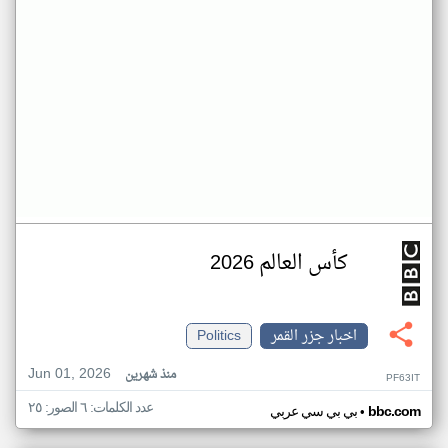
كأس العالم 2026
اخبار جزر القمر
Politics
Jun 01, 2026
منذ شهرين
PF63IT
عدد الكلمات: ٦ الصور: ٢٥
•
bbc.com
بي بي سي عربي