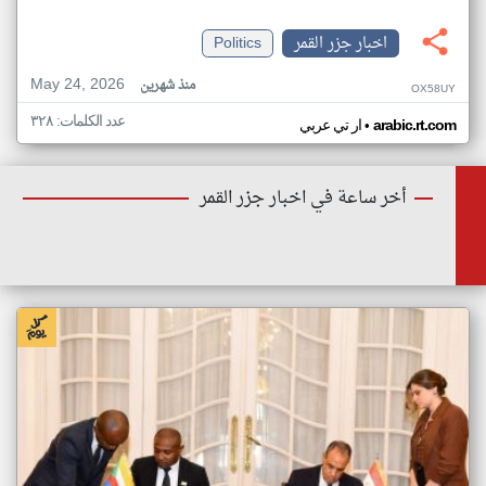
اخبار جزر القمر
Politics
May 24, 2026
منذ شهرين
OX58UY
عدد الكلمات: ٣٢٨
•
arabic.rt.com
ار تي عربي
أخر ساعة في اخبار جزر القمر