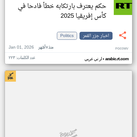
حكم يعترف بارتكابه خطأ فادحا في
كأس إفريقيا 2025
اخبار جزر القمر
Politics
Jan 01, 2026
منذ ٧ أشهر
PG03WV
عدد الكلمات: ٢٢٣
•
arabic.rt.com
ار تي عربي