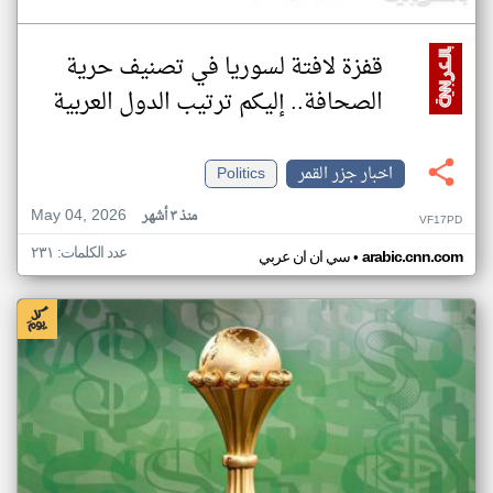
قفزة لافتة لسوريا في تصنيف حرية
الصحافة.. إليكم ترتيب الدول العربية
اخبار جزر القمر
Politics
May 04, 2026
منذ ٣ أشهر
VF17PD
عدد الكلمات: ٢٣١
•
arabic.cnn.com
سي ان ان عربي