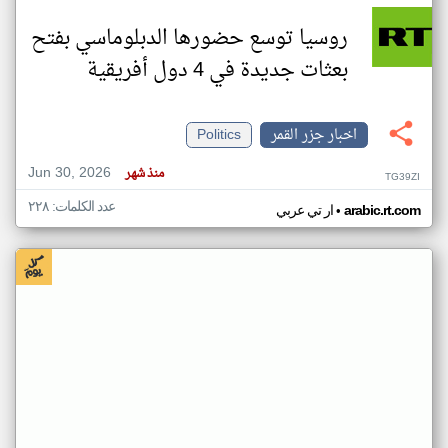
روسيا توسع حضورها الدبلوماسي بفتح
بعثات جديدة في 4 دول أفريقية
اخبار جزر القمر
Politics
Jun 30, 2026
منذ شهر
TG39ZI
عدد الكلمات: ٢٢٨
•
arabic.rt.com
ار تي عربي