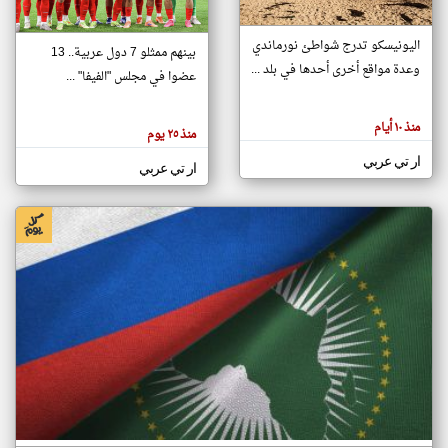
اليونيسكو تدرج شواطئ نورماندي
بينهم ممثلو 7 دول عربية.. 13
klyoum.com
وعدة مواقع أخرى أحدها في بلد ...
تغيير الدولة
عضوا في مجلس "الفيفا" ...
تعبر
مصادر الأخبار من جزر القمر
المقالات
الموجوده
اخبار جزر القمر على مدار الساعة
منذ ١٠ أيام
هنا عن
منذ ٢٥ يوم
وجهة
نظر
أهم اخبار جزر القمر العاجلة والمباشرة
ار تي عربي
كاتبيها.
ار تي عربي