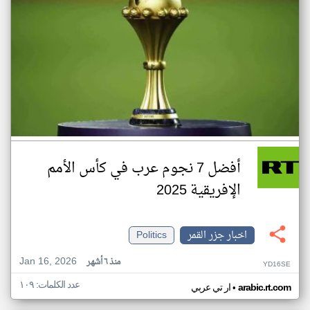
أفضل 7 نجوم عرب في كأس الأمم
الإفريقية 2025
اخبار جزر القمر
Politics
Jan 16, 2026
منذ ٦ أشهر
YD16SE
عدد الكلمات: ١٠٩
•
arabic.rt.com
ار تي عربي