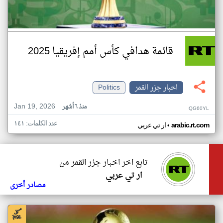
قائمة هدافي كأس أمم إفريقيا 2025
اخبار جزر القمر
Politics
Jan 19, 2026
منذ ٦ أشهر
QG60YL
عدد الكلمات: ١٤١
•
arabic.rt.com
ار تي عربي
تابع اخر اخبار جزر القمر من
ار تي عربي
مصادر أخرى