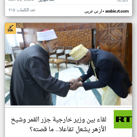
منذ شهرين
TN75KY
عدد الكلمات: ٢١٥
•
arabic.rt.com
ار تي عربي
لقاء بين وزير خارجية جزر القمر وشيخ
الأزهر يشعل تفاعلا.. ما قصته؟