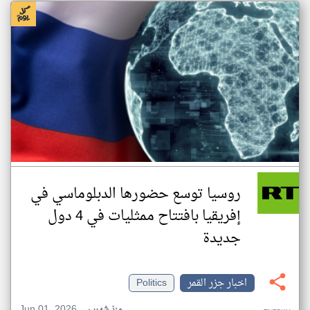
روسيا توسع حضورها الدبلوماسي في
إفريقيا بافتتاح ممثليات في 4 دول
جديدة
اخبار جزر القمر
Politics
Jun 01, 2026