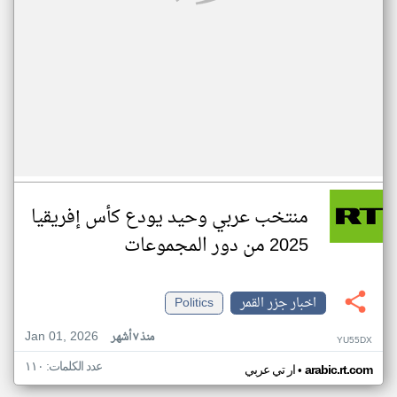
منتخب عربي وحيد يودع كأس إفريقيا
2025 من دور المجموعات
اخبار جزر القمر
Politics
Jan 01, 2026
منذ ٧ أشهر
YU55DX
عدد الكلمات: ١١٠
•
arabic.rt.com
ار تي عربي