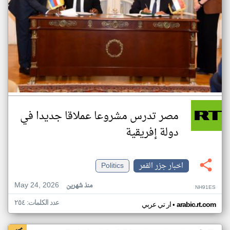
مصر تدرس مشروعا عملاقا جديدا في
دولة إفريقية
اخبار جزر القمر
Politics
May 24, 2026
منذ شهرين
NH91ES
عدد الكلمات: ٢٥٤
•
arabic.rt.com
ار تي عربي