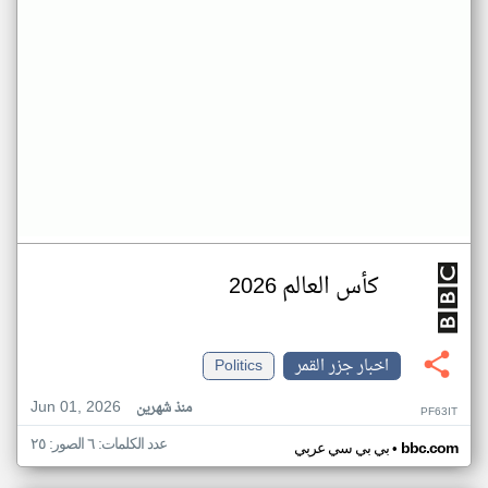
كأس العالم 2026
اخبار جزر القمر
Politics
Jun 01, 2026
منذ شهرين
PF63IT
عدد الكلمات: ٦ الصور: ٢٥
•
bbc.com
بي بي سي عربي