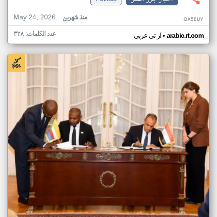
May 24, 2026
منذ شهرين
OX58UY
عدد الكلمات: ٣٢٨
•
arabic.rt.com
ار تي عربي