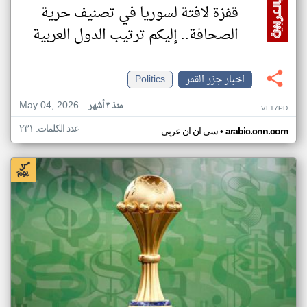
قفزة لافتة لسوريا في تصنيف حرية
الصحافة.. إليكم ترتيب الدول العربية
اخبار جزر القمر
Politics
May 04, 2026
منذ ٣ أشهر
VF17PD
عدد الكلمات: ٢٣١
•
arabic.cnn.com
سي ان ان عربي