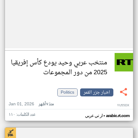
منتخب عربي وحيد يودع كأس إفريقيا
2025 من دور المجموعات
اخبار جزر القمر
Politics
Jan 01, 2026
منذ ٧ أشهر
YU55DX
عدد الكلمات: ١١٠
•
arabic.rt.com
ار تي عربي