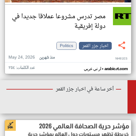
مصر تدرس مشروعا عملاقا جديدا في
دولة إفريقية
اخبار جزر القمر
Politics
May 24, 2026
منذ شهرين
NH91ES
عدد الكلمات: ٢٥٤
•
arabic.rt.com
ار تي عربي
أخر ساعة في اخبار جزر القمر