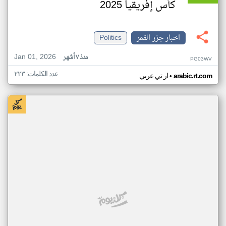
كأس إفريقيا 2025
اخبار جزر القمر
Politics
Jan 01, 2026
منذ ٧ أشهر
PG03WV
عدد الكلمات: ٢٢٣
•
arabic.rt.com
ار تي عربي