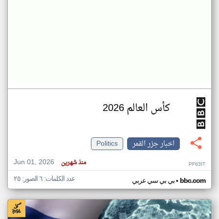
كأس العالم 2026
اخبار جزر القمر
Politics
Jun 01, 2026
منذ شهرين
PF63IT
عدد الكلمات: ٦ الصور: ٢٥
•
bbc.com
بي بي سي عربي