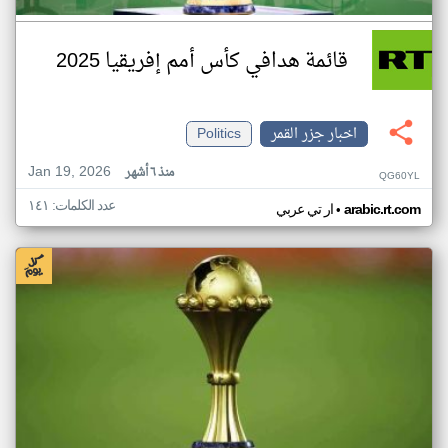
قائمة هدافي كأس أمم إفريقيا 2025
اخبار جزر القمر
Politics
Jan 19, 2026
منذ ٦ أشهر
QG60YL
عدد الكلمات: ١٤١
•
arabic.rt.com
ار تي عربي