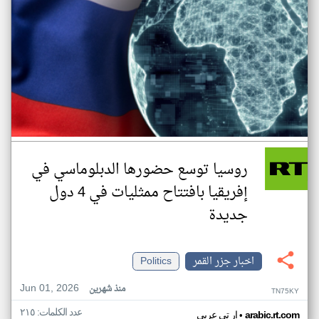
روسيا توسع حضورها الدبلوماسي في
إفريقيا بافتتاح ممثليات في 4 دول
جديدة
اخبار جزر القمر
Politics
Jun 01, 2026
منذ شهرين
TN75KY
عدد الكلمات: ٢١٥
•
arabic.rt.com
ار تي عربي