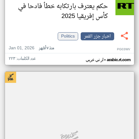
حكم يعترف بارتكابه خطأ فادحا في
كأس إفريقيا 2025
اخبار جزر القمر
Politics
Jan 01, 2026
منذ ٧ أشهر
PG03WV
عدد الكلمات: ٢٢٣
•
arabic.rt.com
ار تي عربي