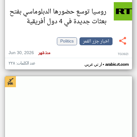
روسيا توسع حضورها الدبلوماسي بفتح
بعثات جديدة في 4 دول أفريقية
اخبار جزر القمر
Politics
Jun 30, 2026
منذ شهر
TG39ZI
عدد الكلمات: ٢٢٨
•
arabic.rt.com
ار تي عربي