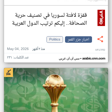
قفزة لافتة لسوريا في تصنيف حرية
الصحافة.. إليكم ترتيب الدول العربية
اخبار جزر القمر
Politics
May 04, 2026
منذ ٣ أشهر
VF17PD
عدد الكلمات: ٢٣١
•
arabic.cnn.com
سي ان ان عربي