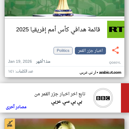
قائمة هدافي كأس أمم إفريقيا 2025
اخبار جزر القمر
Politics
Jan 19, 2026
منذ ٦ أشهر
QG60YL
عدد الكلمات: ١٤١
•
arabic.rt.com
ار تي عربي
تابع اخر اخبار جزر القمر من
بي بي سي عربي
مصادر أخرى