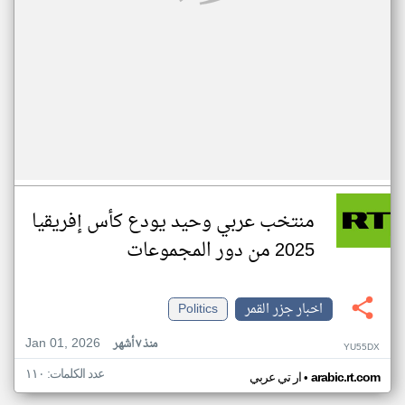
منتخب عربي وحيد يودع كأس إفريقيا
2025 من دور المجموعات
اخبار جزر القمر
Politics
Jan 01, 2026
منذ ٧ أشهر
YU55DX
عدد الكلمات: ١١٠
•
arabic.rt.com
ار تي عربي