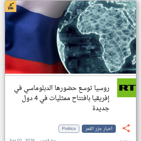
روسيا توسع حضورها الدبلوماسي في
إفريقيا بافتتاح ممثليات في 4 دول
جديدة
اخبار جزر القمر
Politics
Jun 01, 2026