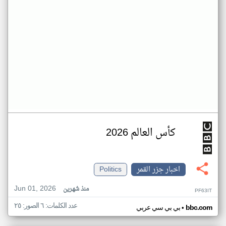
كأس العالم 2026
اخبار جزر القمر
Politics
Jun 01, 2026
منذ شهرين
PF63IT
عدد الكلمات: ٦ الصور: ٢٥
•
bbc.com
بي بي سي عربي