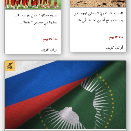
اليونيسكو تدرج شواطئ نورماندي
بينهم ممثلو 7 دول عربية.. 13
klyoum.com
وعدة مواقع أخرى أحدها في بلد ...
تغيير الدولة
عضوا في مجلس "الفيفا" ...
تعبر
مصادر الأخبار من جزر القمر
المقالات
الموجوده
اخبار جزر القمر على مدار الساعة
منذ ١٢ يوم
هنا عن
منذ ٢٧ يوم
وجهة
نظر
أهم اخبار جزر القمر العاجلة والمباشرة
ار تي عربي
كاتبيها.
ار تي عربي