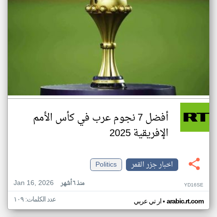
أفضل 7 نجوم عرب في كأس الأمم
الإفريقية 2025
اخبار جزر القمر
Politics
Jan 16, 2026
منذ ٦ أشهر
YD16SE
عدد الكلمات: ١٠٩
•
arabic.rt.com
ار تي عربي