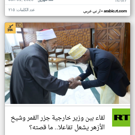
منذ شهرين
TN75KY
عدد الكلمات: ٢١٥
•
arabic.rt.com
ار تي عربي
لقاء بين وزير خارجية جزر القمر وشيخ
الأزهر يشعل تفاعلا.. ما قصته؟