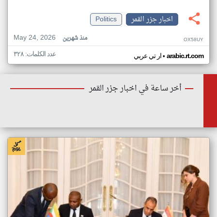
اخبار جزر القمر
Politics
May 24, 2026
منذ شهرين
OX58UY
عدد الكلمات: ٣٢٨
•
arabic.rt.com
ار تي عربي
أخر ساعة في اخبار جزر القمر