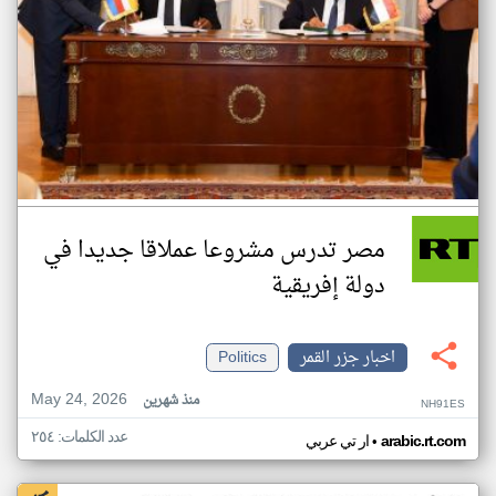
مصر تدرس مشروعا عملاقا جديدا في
دولة إفريقية
اخبار جزر القمر
Politics
May 24, 2026
منذ شهرين
NH91ES
عدد الكلمات: ٢٥٤
•
arabic.rt.com
ار تي عربي