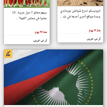
اليونيسكو تدرج شواطئ نورماندي
بينهم ممثلو 7 دول عربية.. 13
klyoum.com
وعدة مواقع أخرى أحدها في بلد ...
تغيير الدولة
عضوا في مجلس "الفيفا" ...
تعبر
مصادر الأخبار من جزر القمر
المقالات
الموجوده
اخبار جزر القمر على مدار الساعة
منذ ١٢ يوم
هنا عن
منذ ٢٧ يوم
وجهة
نظر
أهم اخبار جزر القمر العاجلة والمباشرة
ار تي عربي
كاتبيها.
ار تي عربي