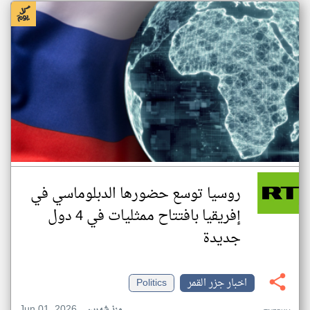
روسيا توسع حضورها الدبلوماسي في
إفريقيا بافتتاح ممثليات في 4 دول
جديدة
اخبار جزر القمر
Politics
Jun 01, 2026