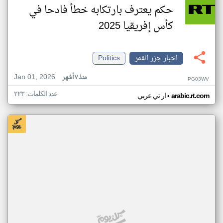
حكم يعترف بارتكابه خطأ فادحا في
كأس إفريقيا 2025
اخبار جزر القمر
Politics
Jan 01, 2026
منذ ٧ أشهر
PG03WV
عدد الكلمات: ٢٢٣
•
arabic.rt.com
ار تي عربي