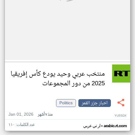
منتخب عربي وحيد يودع كأس إفريقيا
2025 من دور المجموعات
اخبار جزر القمر
Politics
Jan 01, 2026
منذ ٧ أشهر
YU55DX
عدد الكلمات: ١١٠
•
arabic.rt.com
ار تي عربي