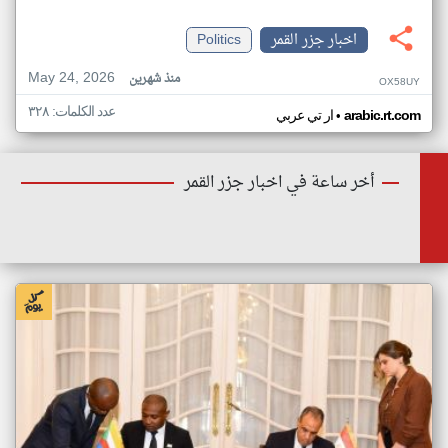
اخبار جزر القمر
Politics
May 24, 2026
منذ شهرين
OX58UY
عدد الكلمات: ٣٢٨
•
arabic.rt.com
ار تي عربي
أخر ساعة في اخبار جزر القمر