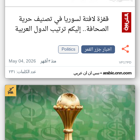
قفزة لافتة لسوريا في تصنيف حرية
الصحافة.. إليكم ترتيب الدول العربية
اخبار جزر القمر
Politics
May 04, 2026
منذ ٣ أشهر
VF17PD
عدد الكلمات: ٢٣١
•
arabic.cnn.com
سي ان ان عربي