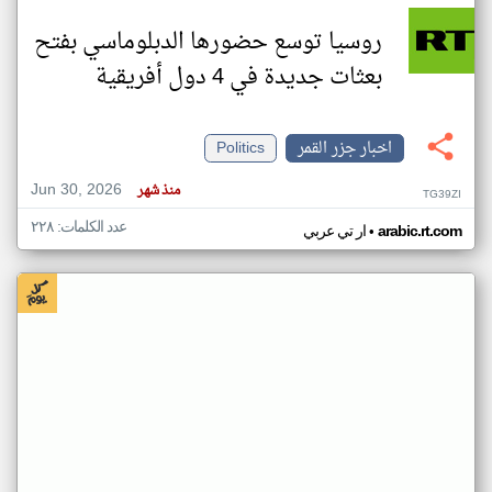
روسيا توسع حضورها الدبلوماسي بفتح
بعثات جديدة في 4 دول أفريقية
اخبار جزر القمر
Politics
Jun 30, 2026
منذ شهر
TG39ZI
عدد الكلمات: ٢٢٨
•
arabic.rt.com
ار تي عربي