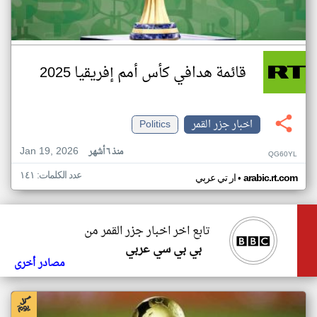
قائمة هدافي كأس أمم إفريقيا 2025
اخبار جزر القمر
Politics
Jan 19, 2026
منذ ٦ أشهر
QG60YL
عدد الكلمات: ١٤١
•
arabic.rt.com
ار تي عربي
تابع اخر اخبار جزر القمر من
بي بي سي عربي
مصادر أخرى