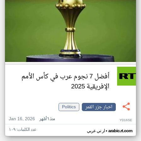
أفضل 7 نجوم عرب في كأس الأمم
الإفريقية 2025
اخبار جزر القمر
Politics
Jan 16, 2026
منذ ٦ أشهر
YD16SE
عدد الكلمات: ١٠٩
•
arabic.rt.com
ار تي عربي