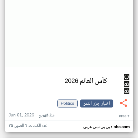
كأس العالم 2026
اخبار جزر القمر
Politics
Jun 01, 2026
منذ شهرين
PF63IT
عدد الكلمات: ٦ الصور: ٢٥
•
bbc.com
بي بي سي عربي