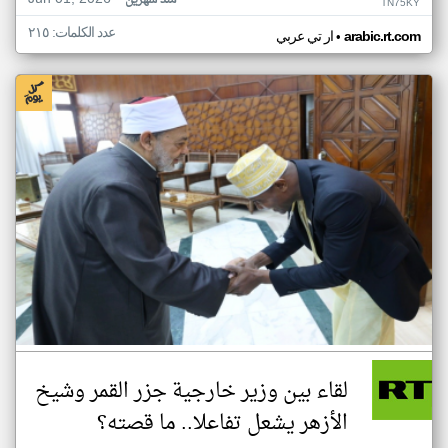
منذ شهرين
TN75KY
عدد الكلمات: ٢١٥
•
arabic.rt.com
ار تي عربي
لقاء بين وزير خارجية جزر القمر وشيخ
الأزهر يشعل تفاعلا.. ما قصته؟