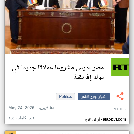
مصر تدرس مشروعا عملاقا جديدا في
دولة إفريقية
اخبار جزر القمر
Politics
May 24, 2026
منذ شهرين
NH91ES
عدد الكلمات: ٢٥٤
•
arabic.rt.com
ار تي عربي