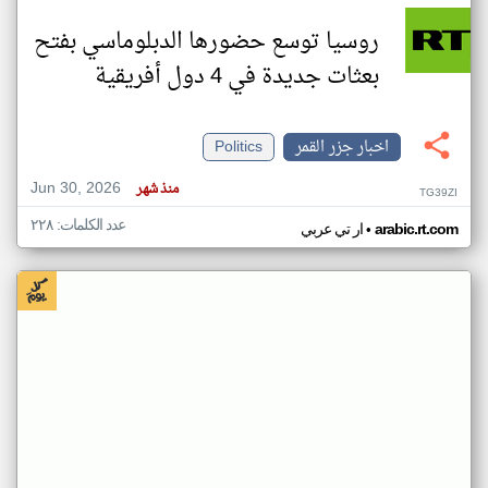
روسيا توسع حضورها الدبلوماسي بفتح
بعثات جديدة في 4 دول أفريقية
اخبار جزر القمر
Politics
Jun 30, 2026
منذ شهر
TG39ZI
عدد الكلمات: ٢٢٨
•
arabic.rt.com
ار تي عربي