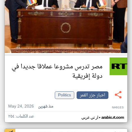
مصر تدرس مشروعا عملاقا جديدا في
دولة إفريقية
اخبار جزر القمر
Politics
May 24, 2026
منذ شهرين
NH91ES
عدد الكلمات: ٢٥٤
•
arabic.rt.com
ار تي عربي