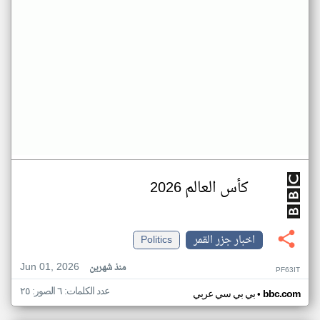
كأس العالم 2026
اخبار جزر القمر
Politics
Jun 01, 2026
منذ شهرين
PF63IT
عدد الكلمات: ٦ الصور: ٢٥
•
bbc.com
بي بي سي عربي