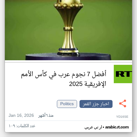
أفضل 7 نجوم عرب في كأس الأمم
الإفريقية 2025
اخبار جزر القمر
Politics
Jan 16, 2026
منذ ٦ أشهر
YD16SE
عدد الكلمات: ١٠٩
•
arabic.rt.com
ار تي عربي