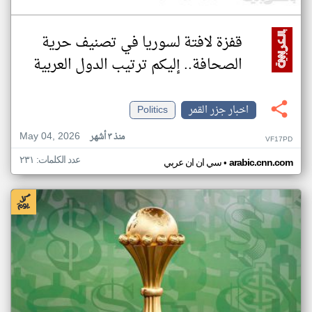
قفزة لافتة لسوريا في تصنيف حرية
الصحافة.. إليكم ترتيب الدول العربية
اخبار جزر القمر
Politics
May 04, 2026
منذ ٣ أشهر
VF17PD
عدد الكلمات: ٢٣١
•
arabic.cnn.com
سي ان ان عربي