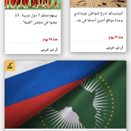
اليونيسكو تدرج شواطئ نورماندي
بينهم ممثلو 7 دول عربية.. 13
klyoum.com
وعدة مواقع أخرى أحدها في بلد ...
تغيير الدولة
عضوا في مجلس "الفيفا" ...
تعبر
مصادر الأخبار من جزر القمر
المقالات
الموجوده
اخبار جزر القمر على مدار الساعة
منذ ١٣ يوم
هنا عن
منذ ٢٨ يوم
وجهة
نظر
أهم اخبار جزر القمر العاجلة والمباشرة
ار تي عربي
كاتبيها.
ار تي عربي