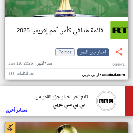
قائمة هدافي كأس أمم إفريقيا 2025
اخبار جزر القمر
Politics
Jan 19, 2026
منذ ٦ أشهر
QG60YL
عدد الكلمات: ١٤١
•
arabic.rt.com
ار تي عربي
تابع اخر اخبار جزر القمر من
بي بي سي عربي
مصادر أخرى