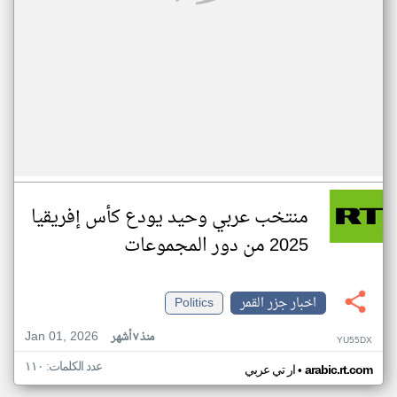
منتخب عربي وحيد يودع كأس إفريقيا
2025 من دور المجموعات
اخبار جزر القمر
Politics
Jan 01, 2026
منذ ٧ أشهر
YU55DX
عدد الكلمات: ١١٠
•
arabic.rt.com
ار تي عربي