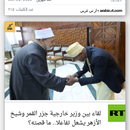
منذ شهرين
TN75KY
عدد الكلمات: ٢١٥
•
arabic.rt.com
ار تي عربي
لقاء بين وزير خارجية جزر القمر وشيخ
الأزهر يشعل تفاعلا.. ما قصته؟