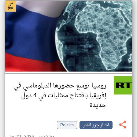
روسيا توسع حضورها الدبلوماسي في
إفريقيا بافتتاح ممثليات في 4 دول
جديدة
اخبار جزر القمر
Politics
Jun 01, 2026