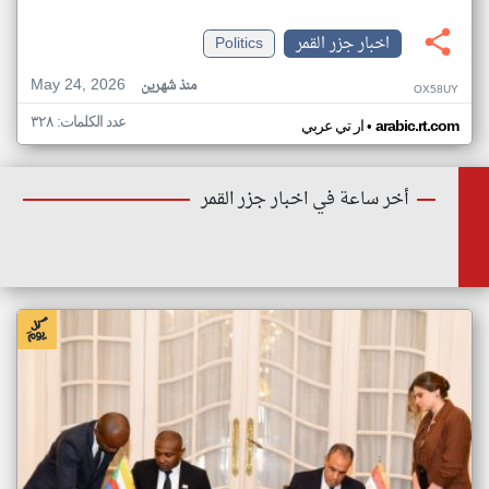
اخبار جزر القمر
Politics
May 24, 2026
منذ شهرين
OX58UY
عدد الكلمات: ٣٢٨
•
arabic.rt.com
ار تي عربي
أخر ساعة في اخبار جزر القمر