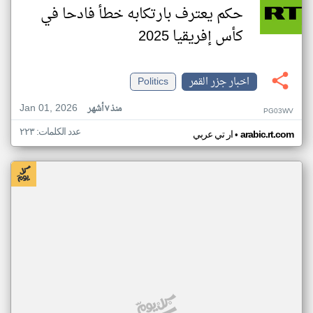
حكم يعترف بارتكابه خطأ فادحا في
كأس إفريقيا 2025
اخبار جزر القمر
Politics
Jan 01, 2026
منذ ٧ أشهر
PG03WV
عدد الكلمات: ٢٢٣
•
arabic.rt.com
ار تي عربي