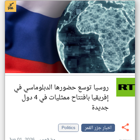
روسيا توسع حضورها الدبلوماسي في
إفريقيا بافتتاح ممثليات في 4 دول
جديدة
اخبار جزر القمر
Politics
Jun 01, 2026