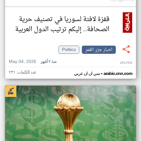
قفزة لافتة لسوريا في تصنيف حرية
الصحافة.. إليكم ترتيب الدول العربية
اخبار جزر القمر
Politics
May 04, 2026
منذ ٣ أشهر
VF17PD
عدد الكلمات: ٢٣١
•
arabic.cnn.com
سي ان ان عربي