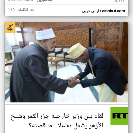
منذ شهرين
TN75KY
عدد الكلمات: ٢١٥
•
arabic.rt.com
ار تي عربي
لقاء بين وزير خارجية جزر القمر وشيخ
الأزهر يشعل تفاعلا.. ما قصته؟