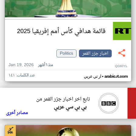
قائمة هدافي كأس أمم إفريقيا 2025
اخبار جزر القمر
Politics
Jan 19, 2026
منذ ٦ أشهر
QG60YL
عدد الكلمات: ١٤١
•
arabic.rt.com
ار تي عربي
تابع اخر اخبار جزر القمر من
بي بي سي عربي
مصادر أخرى