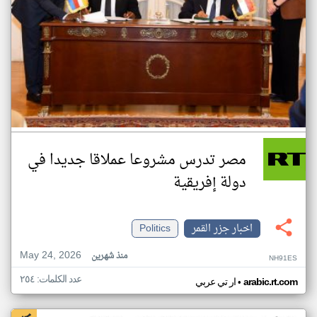
مصر تدرس مشروعا عملاقا جديدا في
دولة إفريقية
اخبار جزر القمر
Politics
May 24, 2026
منذ شهرين
NH91ES
عدد الكلمات: ٢٥٤
•
arabic.rt.com
ار تي عربي