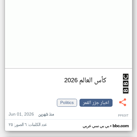
كأس العالم 2026
اخبار جزر القمر
Politics
Jun 01, 2026
منذ شهرين
PF63IT
عدد الكلمات: ٦ الصور: ٢٥
•
bbc.com
بي بي سي عربي