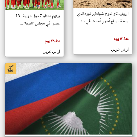
اليونيسكو تدرج شواطئ نورماندي
بينهم ممثلو 7 دول عربية.. 13
klyoum.com
وعدة مواقع أخرى أحدها في بلد ...
تغيير الدولة
عضوا في مجلس "الفيفا" ...
تعبر
مصادر الأخبار من جزر القمر
المقالات
الموجوده
اخبار جزر القمر على مدار الساعة
منذ ١٣ يوم
هنا عن
منذ ٢٨ يوم
وجهة
نظر
أهم اخبار جزر القمر العاجلة والمباشرة
ار تي عربي
كاتبيها.
ار تي عربي