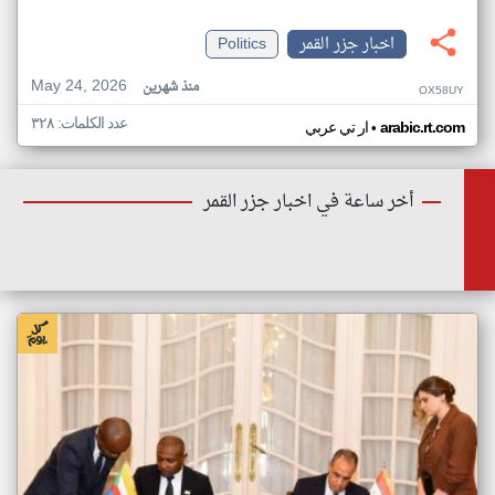
اخبار جزر القمر
Politics
May 24, 2026
منذ شهرين
OX58UY
عدد الكلمات: ٣٢٨
•
arabic.rt.com
ار تي عربي
أخر ساعة في اخبار جزر القمر