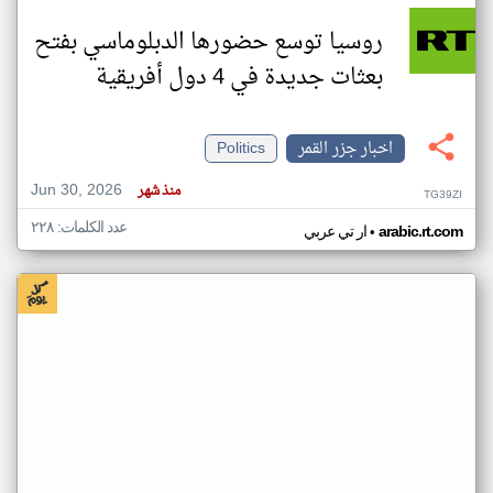
روسيا توسع حضورها الدبلوماسي بفتح
بعثات جديدة في 4 دول أفريقية
اخبار جزر القمر
Politics
Jun 30, 2026
منذ شهر
TG39ZI
عدد الكلمات: ٢٢٨
•
arabic.rt.com
ار تي عربي