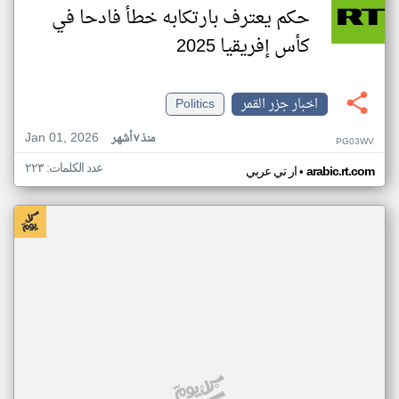
حكم يعترف بارتكابه خطأ فادحا في
كأس إفريقيا 2025
اخبار جزر القمر
Politics
Jan 01, 2026
منذ ٧ أشهر
PG03WV
عدد الكلمات: ٢٢٣
•
arabic.rt.com
ار تي عربي