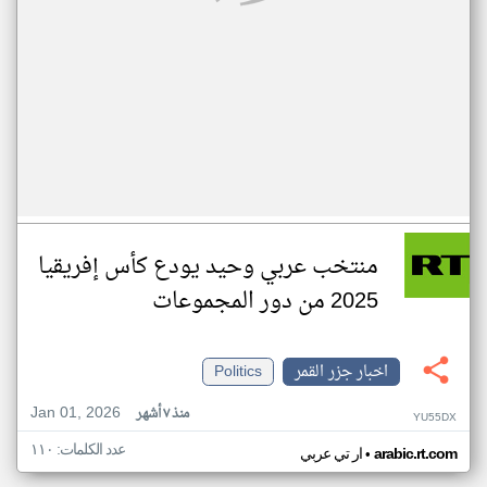
منتخب عربي وحيد يودع كأس إفريقيا
2025 من دور المجموعات
اخبار جزر القمر
Politics
Jan 01, 2026
منذ ٧ أشهر
YU55DX
عدد الكلمات: ١١٠
•
arabic.rt.com
ار تي عربي