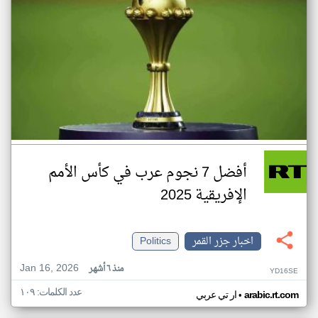
أفضل 7 نجوم عرب في كأس الأمم
الإفريقية 2025
اخبار جزر القمر
Politics
Jan 16, 2026
منذ ٦ أشهر
YD16SE
عدد الكلمات: ١٠٩
•
arabic.rt.com
ار تي عربي