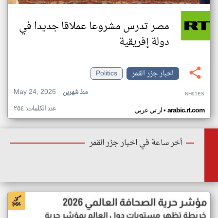
مصر تدرس مشروعا عملاقا جديدا في
دولة إفريقية
اخبار جزر القمر
Politics
May 24, 2026
منذ شهرين
NH91ES
عدد الكلمات: ٢٥٤
•
arabic.rt.com
ار تي عربي
أخر ساعة في اخبار جزر القمر