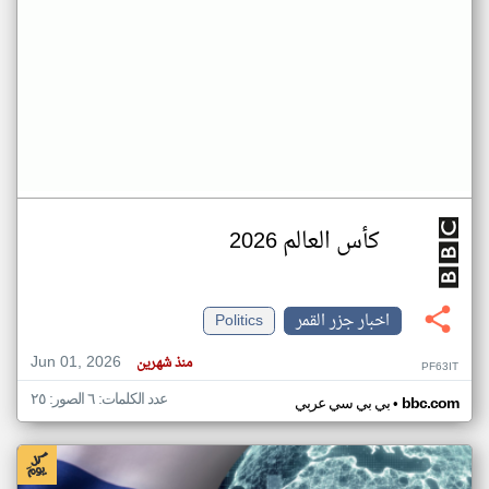
كأس العالم 2026
اخبار جزر القمر
Politics
Jun 01, 2026
منذ شهرين
PF63IT
عدد الكلمات: ٦ الصور: ٢٥
•
bbc.com
بي بي سي عربي