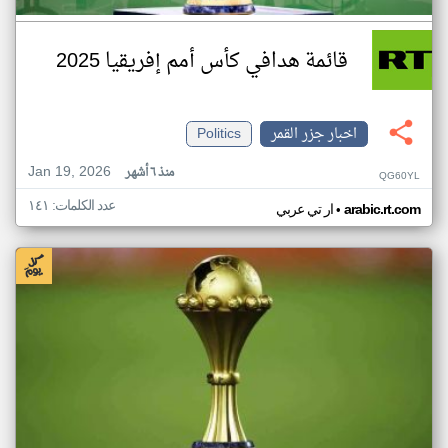
قائمة هدافي كأس أمم إفريقيا 2025
اخبار جزر القمر
Politics
Jan 19, 2026
منذ ٦ أشهر
QG60YL
عدد الكلمات: ١٤١
•
arabic.rt.com
ار تي عربي