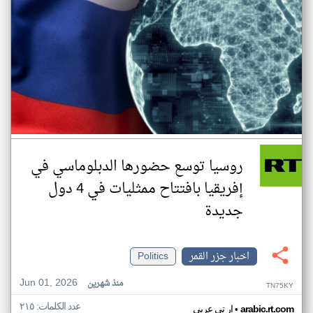
روسيا توسع حضورها الدبلوماسي في
إفريقيا بافتتاح ممثليات في 4 دول
جديدة
اخبار جزر القمر
Politics
Jun 01, 2026
منذ شهرين
TN75KY
عدد الكلمات: ٢١٥
•
arabic.rt.com
ار تي عربي