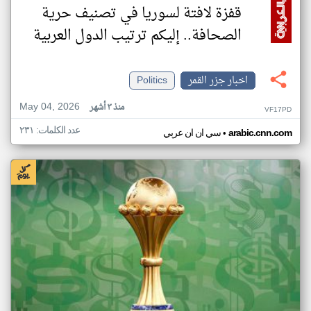
قفزة لافتة لسوريا في تصنيف حرية
الصحافة.. إليكم ترتيب الدول العربية
اخبار جزر القمر
Politics
May 04, 2026
منذ ٣ أشهر
VF17PD
عدد الكلمات: ٢٣١
•
arabic.cnn.com
سي ان ان عربي