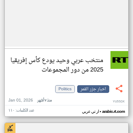
منتخب عربي وحيد يودع كأس إفريقيا
2025 من دور المجموعات
اخبار جزر القمر
Politics
Jan 01, 2026
منذ ٧ أشهر
YU55DX
عدد الكلمات: ١١٠
•
arabic.rt.com
ار تي عربي