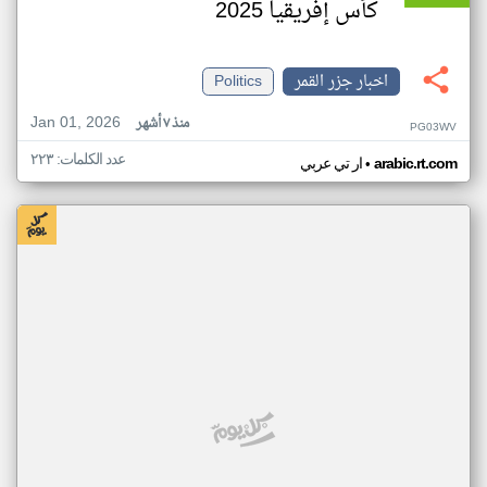
كأس إفريقيا 2025
اخبار جزر القمر
Politics
Jan 01, 2026
منذ ٧ أشهر
PG03WV
عدد الكلمات: ٢٢٣
•
arabic.rt.com
ار تي عربي