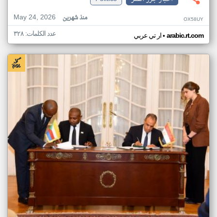
May 24, 2026
منذ شهرين
OX58UY
عدد الكلمات: ٣٢٨
•
arabic.rt.com
ار تي عربي