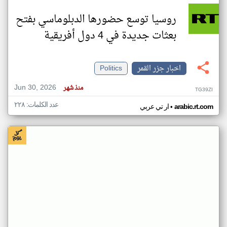
روسيا توسع حضورها الدبلوماسي بفتح
بعثات جديدة في 4 دول أفريقية
اخبار جزر القمر
Politics
Jun 30, 2026
منذ شهر
TG39ZI
عدد الكلمات: ٢٢٨
•
arabic.rt.com
ار تي عربي