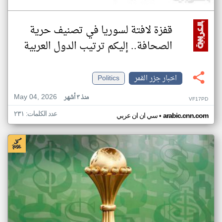
قفزة لافتة لسوريا في تصنيف حرية
الصحافة.. إليكم ترتيب الدول العربية
اخبار جزر القمر
Politics
May 04, 2026
منذ ٣ أشهر
VF17PD
عدد الكلمات: ٢٣١
•
arabic.cnn.com
سي ان ان عربي