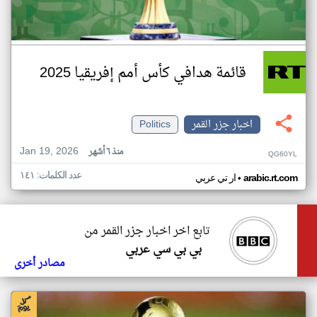
قائمة هدافي كأس أمم إفريقيا 2025
اخبار جزر القمر
Politics
Jan 19, 2026
منذ ٦ أشهر
QG60YL
عدد الكلمات: ١٤١
•
arabic.rt.com
ار تي عربي
تابع اخر اخبار جزر القمر من
بي بي سي عربي
مصادر أخرى