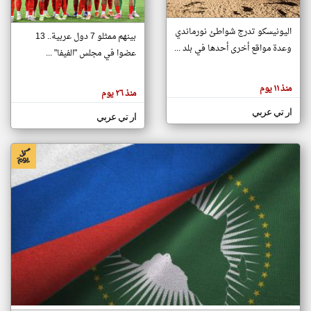
اليونيسكو تدرج شواطئ نورماندي
بينهم ممثلو 7 دول عربية.. 13
klyoum.com
وعدة مواقع أخرى أحدها في بلد ...
تغيير الدولة
عضوا في مجلس "الفيفا" ...
تعبر
مصادر الأخبار من جزر القمر
المقالات
الموجوده
اخبار جزر القمر على مدار الساعة
منذ ١١ يوم
هنا عن
منذ ٢٦ يوم
وجهة
نظر
أهم اخبار جزر القمر العاجلة والمباشرة
ار تي عربي
كاتبيها.
ار تي عربي