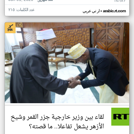
منذ شهرين
TN75KY
عدد الكلمات: ٢١٥
•
arabic.rt.com
ار تي عربي
لقاء بين وزير خارجية جزر القمر وشيخ
الأزهر يشعل تفاعلا.. ما قصته؟