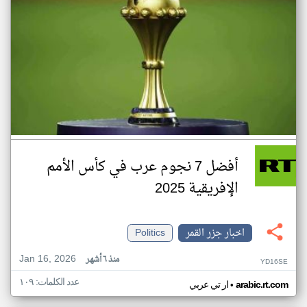
أفضل 7 نجوم عرب في كأس الأمم
الإفريقية 2025
اخبار جزر القمر
Politics
Jan 16, 2026
منذ ٦ أشهر
YD16SE
عدد الكلمات: ١٠٩
•
arabic.rt.com
ار تي عربي