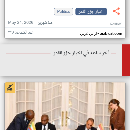
اخبار جزر القمر
Politics
May 24, 2026
منذ شهرين
OX58UY
عدد الكلمات: ٣٢٨
•
arabic.rt.com
ار تي عربي
أخر ساعة في اخبار جزر القمر