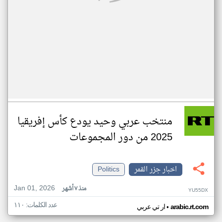
منتخب عربي وحيد يودع كأس إفريقيا
2025 من دور المجموعات
اخبار جزر القمر
Politics
Jan 01, 2026
منذ ٧ أشهر
YU55DX
عدد الكلمات: ١١٠
•
arabic.rt.com
ار تي عربي