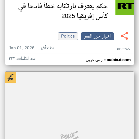
حكم يعترف بارتكابه خطأ فادحا في
كأس إفريقيا 2025
اخبار جزر القمر
Politics
Jan 01, 2026
منذ ٧ أشهر
PG03WV
عدد الكلمات: ٢٢٣
•
arabic.rt.com
ار تي عربي