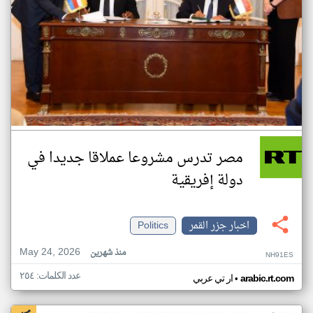
مصر تدرس مشروعا عملاقا جديدا في
دولة إفريقية
اخبار جزر القمر
Politics
May 24, 2026
منذ شهرين
NH91ES
عدد الكلمات: ٢٥٤
•
arabic.rt.com
ار تي عربي