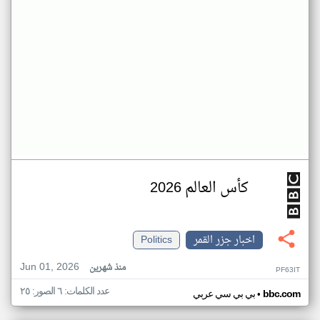
كأس العالم 2026
اخبار جزر القمر
Politics
Jun 01, 2026
منذ شهرين
PF63IT
عدد الكلمات: ٦ الصور: ٢٥
•
bbc.com
بي بي سي عربي