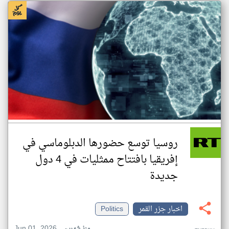
روسيا توسع حضورها الدبلوماسي في
إفريقيا بافتتاح ممثليات في 4 دول
جديدة
اخبار جزر القمر
Politics
Jun 01, 2026