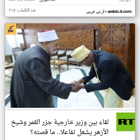
منذ شهرين
TN75KY
عدد الكلمات: ٢١٥
•
arabic.rt.com
ار تي عربي
لقاء بين وزير خارجية جزر القمر وشيخ
الأزهر يشعل تفاعلا.. ما قصته؟