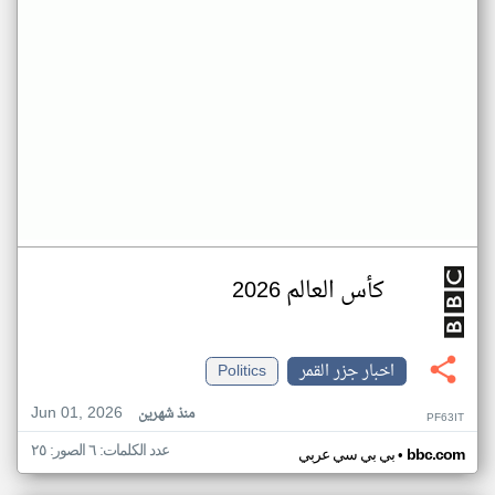
كأس العالم 2026
اخبار جزر القمر
Politics
Jun 01, 2026
منذ شهرين
PF63IT
عدد الكلمات: ٦ الصور: ٢٥
•
bbc.com
بي بي سي عربي