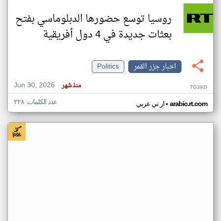
روسيا توسع حضورها الدبلوماسي بفتح
بعثات جديدة في 4 دول أفريقية
اخبار جزر القمر
Politics
Jun 30, 2026
منذ شهر
TG39ZI
عدد الكلمات: ٢٢٨
•
arabic.rt.com
ار تي عربي