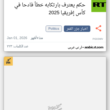
حكم يعترف بارتكابه خطأ فادحا في
كأس إفريقيا 2025
اخبار جزر القمر
Politics
Jan 01, 2026
منذ ٧ أشهر
PG03WV
عدد الكلمات: ٢٢٣
•
arabic.rt.com
ار تي عربي