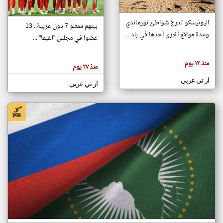
اليونيسكو تدرج شواطئ نورماندي
بينهم ممثلو 7 دول عربية.. 13
klyoum.com
وعدة مواقع أخرى أحدها في بلد ...
تغيير الدولة
عضوا في مجلس "الفيفا" ...
تعبر
مصادر الأخبار من جزر القمر
المقالات
الموجوده
اخبار جزر القمر على مدار الساعة
منذ ١٣ يوم
هنا عن
منذ ٢٧ يوم
وجهة
نظر
أهم اخبار جزر القمر العاجلة والمباشرة
ار تي عربي
كاتبيها.
ار تي عربي