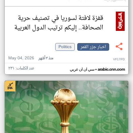
قفزة لافتة لسوريا في تصنيف حرية
الصحافة.. إليكم ترتيب الدول العربية
اخبار جزر القمر
Politics
May 04, 2026
منذ ٣ أشهر
VF17PD
عدد الكلمات: ٢٣١
•
arabic.cnn.com
سي ان ان عربي