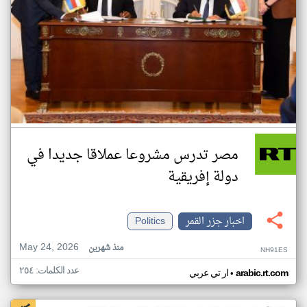
مصر تدرس مشروعا عملاقا جديدا في
دولة إفريقية
اخبار جزر القمر
Politics
May 24, 2026
منذ شهرين
NH91ES
عدد الكلمات: ٢٥٤
•
arabic.rt.com
ار تي عربي