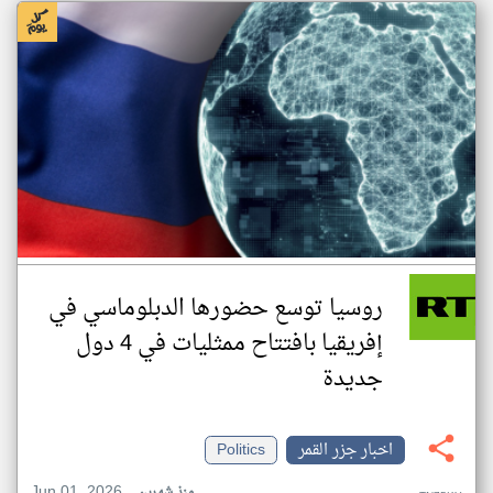
روسيا توسع حضورها الدبلوماسي في
إفريقيا بافتتاح ممثليات في 4 دول
جديدة
اخبار جزر القمر
Politics
Jun 01, 2026