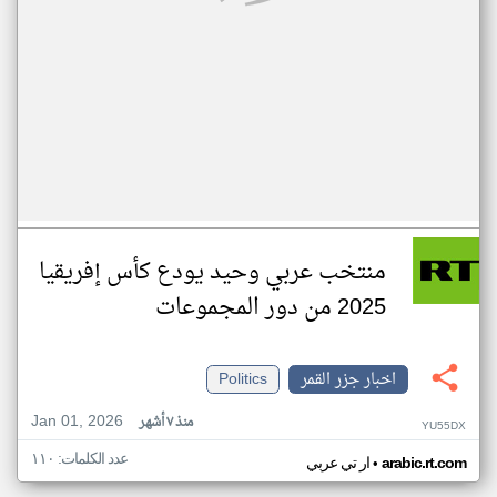
منتخب عربي وحيد يودع كأس إفريقيا
2025 من دور المجموعات
اخبار جزر القمر
Politics
Jan 01, 2026
منذ ٧ أشهر
YU55DX
عدد الكلمات: ١١٠
•
arabic.rt.com
ار تي عربي