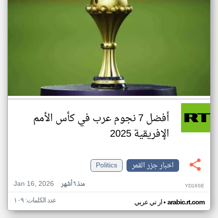
أفضل 7 نجوم عرب في كأس الأمم
الإفريقية 2025
اخبار جزر القمر
Politics
Jan 16, 2026
منذ ٦ أشهر
YD16SE
عدد الكلمات: ١٠٩
•
arabic.rt.com
ار تي عربي