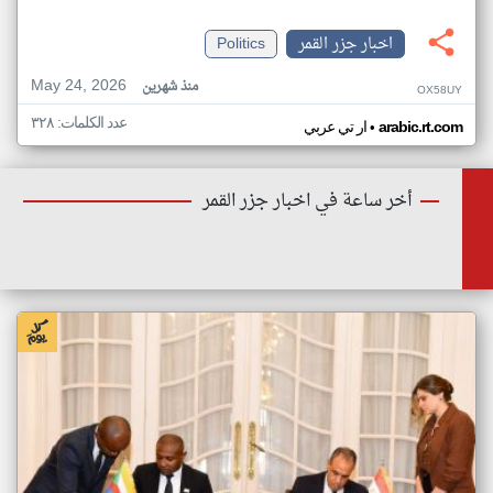
اخبار جزر القمر
Politics
May 24, 2026
منذ شهرين
OX58UY
عدد الكلمات: ٣٢٨
•
arabic.rt.com
ار تي عربي
أخر ساعة في اخبار جزر القمر