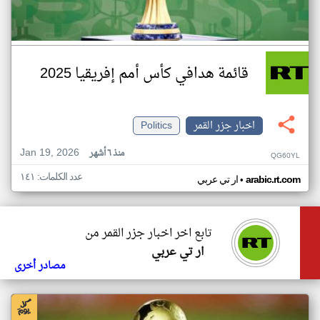
قائمة هدافي كأس أمم إفريقيا 2025
اخبار جزر القمر
Politics
Jan 19, 2026
منذ ٦ أشهر
QG60YL
عدد الكلمات: ١٤١
•
arabic.rt.com
ار تي عربي
تابع اخر اخبار جزر القمر من
ار تي عربي
مصادر أخرى