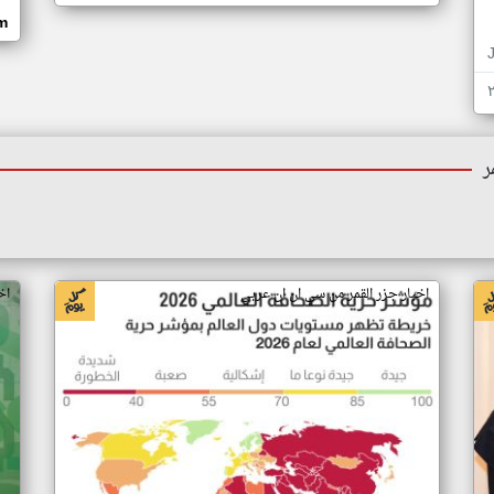
om
ر
اخبار جزر القمر من سي ان ان عربي
اخ