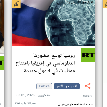
اخبار جزر القمر من ار تي عربي
اخ
روسيا توسع حضورها
الدبلوماسي في إفريقيا بافتتاح
ممثليات في 4 دول جديدة
اخبار جزر القمر
Politics
Jun 01, 2026
منذ شهرين
TN75KY
عدد الكلمات: ٢١٥
•
Y
arabic.rt.com
ار تي عربي