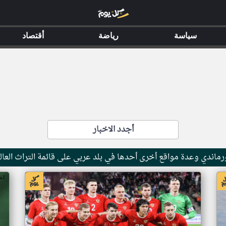
سياسة
رياضة
أقتصاد
أجدد الاخبار
ماندي وعدة مواقع أخرى أحدها في بلد عربي على قائمة التراث العال
اخبار جزر القمر من ار تي عربي
اخ