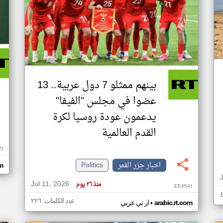
بينهم ممثلو 7 دول عربية.. 13
عضوا في مجلس "الفيفا"
يدعمون عودة روسيا لكرة
القدم العالمية
ZI
اخبار جزر القمر
Politics
om
Jul 11, 2026
منذ ٢٦ يوم
EE45AI
عدد الكلمات: ٢٢٦
•
arabic.rt.com
ار تي عربي