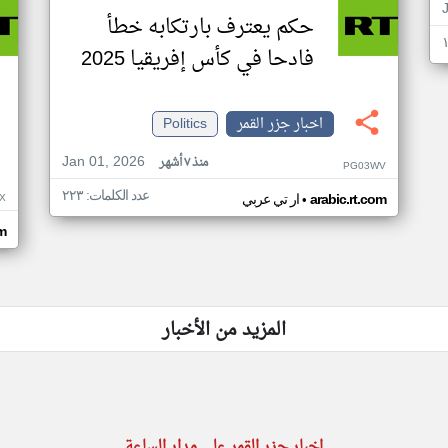
حكم يعترف بارتكابه خطأ
فادحا في كأس إفريقيا 2025
اخبار جزر القمر
Politics
Jan 01, 2026
منذ ٧ أشهر
PG03WV
عدد الكلمات: ٢٢٣
•
X
arabic.rt.com
ار تي عربي
om
المزيد من الأخبار
اخبار جزر القمر على مدار الساعة