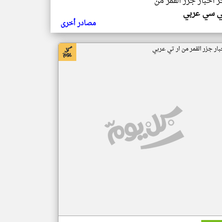
ر اخبار جزر القمر من
ي سي عربي
مصادر أخرى
بار جزر القمر من ار تي عربي