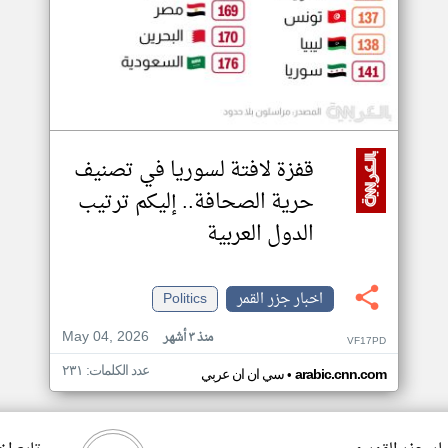
قفزة لافتة لسوريا في تصنيف
حرية الصحافة.. إليكم ترتيب
الدول العربية
اخبار جزر القمر
Politics
May 04, 2026
منذ ٣ أشهر
VF17PD
عدد الكلمات: ٢٣١
•
arabic.cnn.com
سي ان ان عربي