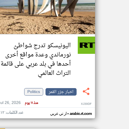
تعبر
المقالات
الموجوده
هنا عن
وجهة
اليونيسكو تدرج شواطئ
نظر
كاتبيها.
نورماندي وعدة مواقع أخرى
أحدها في بلد عربي على قائمة
التراث العالمي
اخبار جزر القمر
Politics
Jul 26, 2026
منذ ١١ يوم
XJ39DF
عدد الكلمات: ٤١٢
•
arabic.rt.com
ار تي عربي