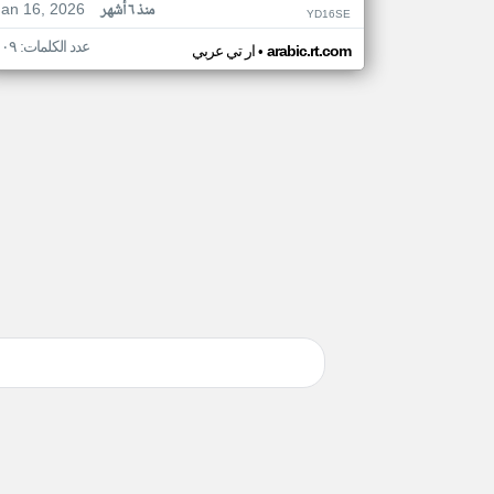
Jan 16, 2026
منذ ٦ أشهر
YD16SE
عدد الكلمات: ١٠٩
•
arabic.rt.com
ار تي عربي