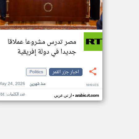
مصر تدرس مشروعا عملاقا
جديدا في دولة إفريقية
اخبار جزر القمر
Politics
May 24, 2026
منذ شهرين
NH91ES
عدد الكلمات: ٢٥٤
•
arabic.rt.com
ار تي عربي