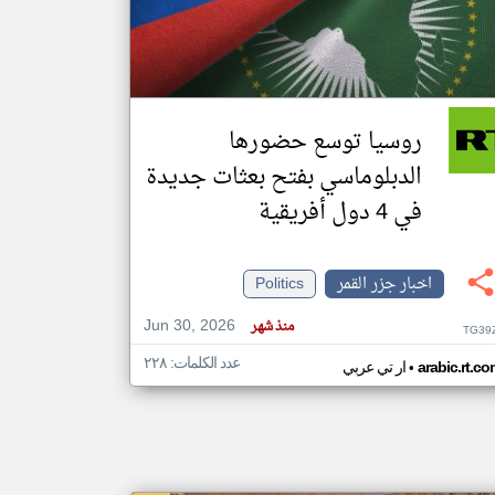
klyoum.com
تغيير الدولة
مصادر الأخبار من جزر القمر
روسيا توسع حضورها
اخبار جزر القمر على مدار الساعة
الدبلوماسي بفتح بعثات جديدة
أهم اخبار جزر القمر العاجلة والمباشرة
في 4 دول أفريقية
اخبار جزر القمر
Politics
Jun 30, 2026
منذ شهر
TG39
عدد الكلمات: ٢٢٨
•
arabic.rt.c
ار تي عربي