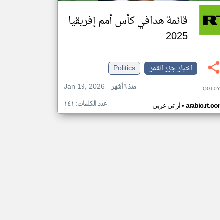
قائمة هدافي كأس أمم إفريقيا
2025
اخبار جزر القمر
Politics
Jan 19, 2026
منذ ٦ أشهر
QG60Y
عدد الكلمات: ١٤١
•
arabic.rt.c
ار تي عربي