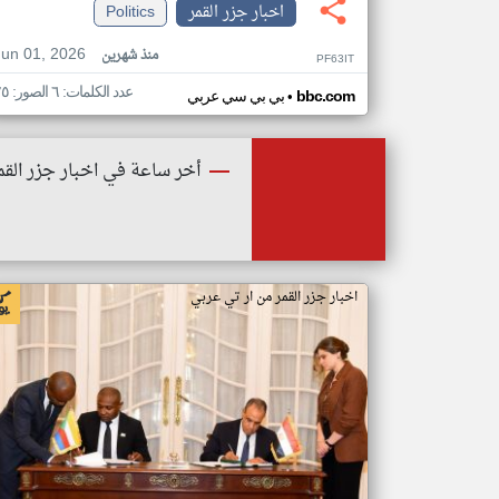
اخبار جزر القمر
Politics
Jun 01, 2026
منذ شهرين
PF63IT
عدد الكلمات: ٦ الصور: ٢٥
•
bbc.com
بي بي سي عربي
أخر ساعة في اخبار جزر القم
اخبار جزر القمر من ار تي عربي