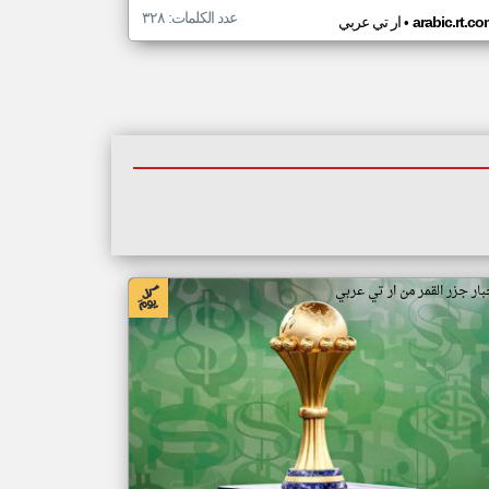
عدد الكلمات: ٣٢٨
•
arabic.rt.c
ار تي عربي
بار جزر القمر من ار تي عربي