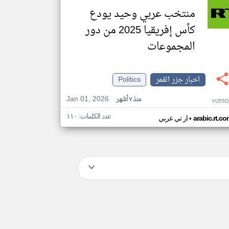
منتخب عربي وحيد يودع
كأس إفريقيا 2025 من دور
المجموعات
اخبار جزر القمر
Politics
Jan 01, 2026
منذ ٧ أشهر
YU55D
عدد الكلمات: ١١٠
•
arabic.rt.c
ار تي عربي