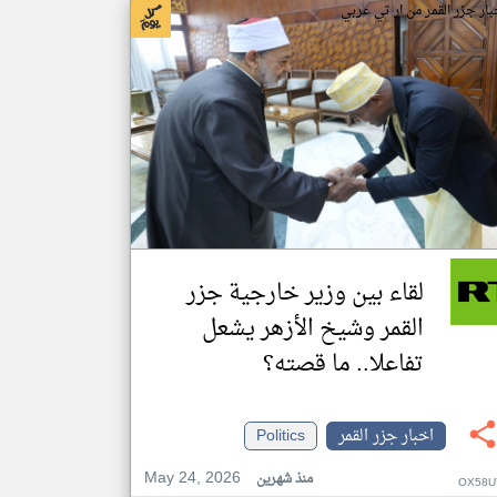
بار جزر القمر من ار تي عربي
لقاء بين وزير خارجية جزر
القمر وشيخ الأزهر يشعل
تفاعلا.. ما قصته؟
اخبار جزر القمر
Politics
May 24, 2026
منذ شهرين
OX58U