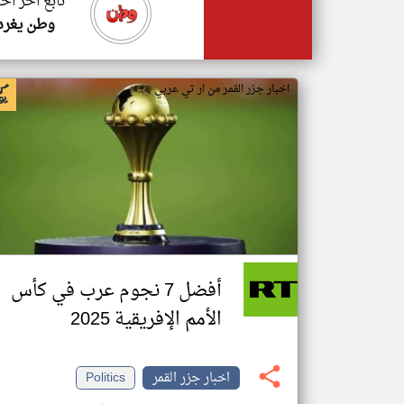
تابع اخر اخب
وطن يغرد
اخبار جزر القمر من ار تي عربي
أفضل 7 نجوم عرب في كأس
الأمم الإفريقية 2025
اخبار جزر القمر
Politics