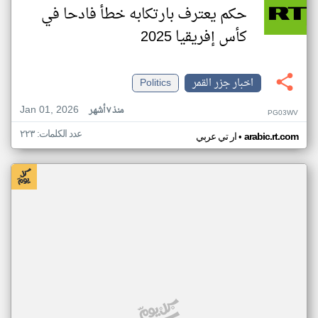
حكم يعترف بارتكابه خطأ فادحا في
كأس إفريقيا 2025
اخبار جزر القمر
Politics
Jan 01, 2026
منذ ٧ أشهر
PG03WV
عدد الكلمات: ٢٢٣
•
arabic.rt.com
ار تي عربي