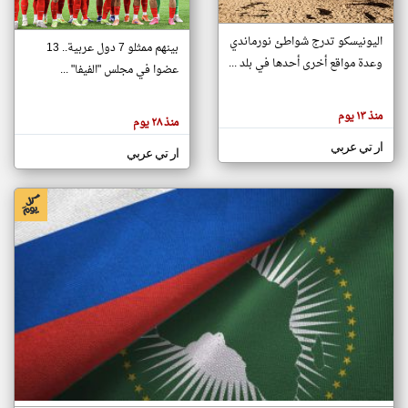
اليونيسكو تدرج شواطئ نورماندي
بينهم ممثلو 7 دول عربية.. 13
klyoum.com
وعدة مواقع أخرى أحدها في بلد ...
تغيير الدولة
عضوا في مجلس "الفيفا" ...
تعبر
مصادر الأخبار من جزر القمر
المقالات
الموجوده
اخبار جزر القمر على مدار الساعة
منذ ١٣ يوم
هنا عن
منذ ٢٨ يوم
وجهة
نظر
أهم اخبار جزر القمر العاجلة والمباشرة
ار تي عربي
كاتبيها.
ار تي عربي