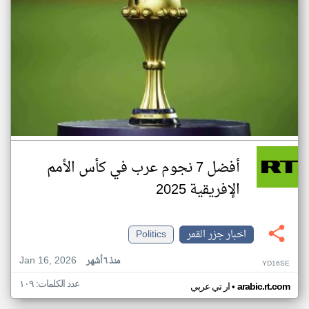
أفضل 7 نجوم عرب في كأس الأمم
الإفريقية 2025
اخبار جزر القمر
Politics
Jan 16, 2026
منذ ٦ أشهر
YD16SE
عدد الكلمات: ١٠٩
•
arabic.rt.com
ار تي عربي