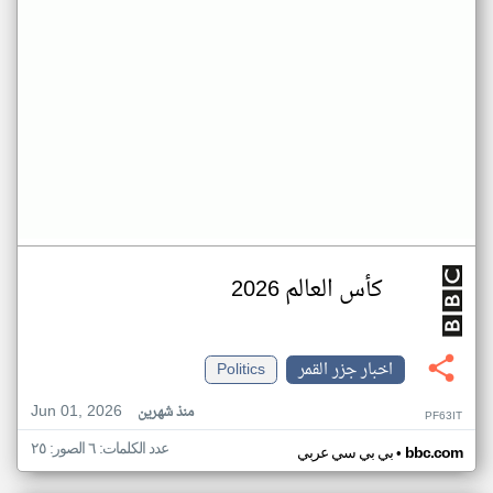
كأس العالم 2026
اخبار جزر القمر
Politics
Jun 01, 2026
منذ شهرين
PF63IT
عدد الكلمات: ٦ الصور: ٢٥
•
bbc.com
بي بي سي عربي