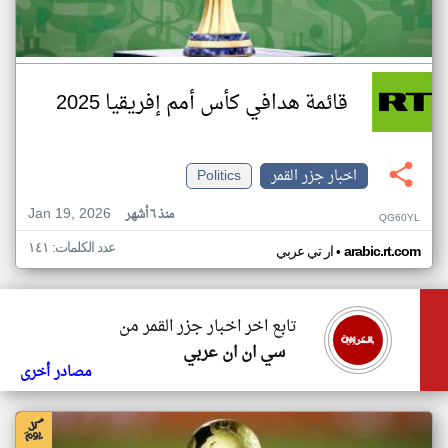
قائمة هدافي كأس أمم إفريقيا 2025
اخبار جزر القمر
Politics
Jan 19, 2026
منذ ٦ أشهر
QG60YL
عدد الكلمات: ١٤١
•
arabic.rt.com
ار تي عربي
تابع اخر اخبار جزر القمر من
سي ان ان عربي
مصادر أخرى