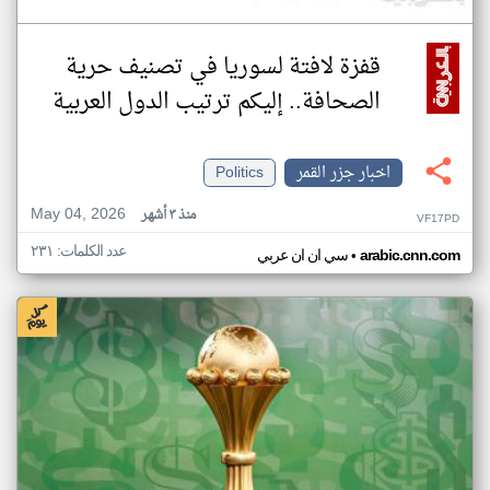
قفزة لافتة لسوريا في تصنيف حرية
الصحافة.. إليكم ترتيب الدول العربية
اخبار جزر القمر
Politics
May 04, 2026
منذ ٣ أشهر
VF17PD
عدد الكلمات: ٢٣١
•
arabic.cnn.com
سي ان ان عربي