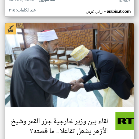
منذ شهرين
TN75KY
عدد الكلمات: ٢١٥
•
arabic.rt.com
ار تي عربي
لقاء بين وزير خارجية جزر القمر وشيخ
الأزهر يشعل تفاعلا.. ما قصته؟