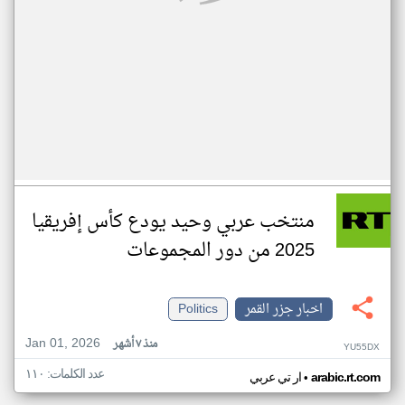
منتخب عربي وحيد يودع كأس إفريقيا
2025 من دور المجموعات
اخبار جزر القمر
Politics
Jan 01, 2026
منذ ٧ أشهر
YU55DX
عدد الكلمات: ١١٠
•
arabic.rt.com
ار تي عربي