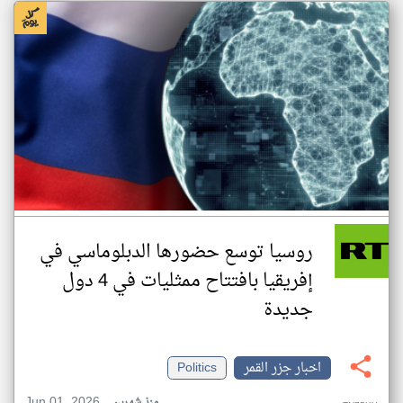
روسيا توسع حضورها الدبلوماسي في
إفريقيا بافتتاح ممثليات في 4 دول
جديدة
اخبار جزر القمر
Politics
Jun 01, 2026