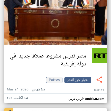
مصر تدرس مشروعا عملاقا جديدا في
دولة إفريقية
اخبار جزر القمر
Politics
May 24, 2026
منذ شهرين
NH91ES
عدد الكلمات: ٢٥٤
•
arabic.rt.com
ار تي عربي