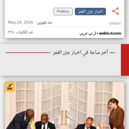
اخبار جزر القمر
Politics
May 24, 2026
منذ شهرين
OX58UY
عدد الكلمات: ٣٢٨
•
arabic.rt.com
ار تي عربي
أخر ساعة في اخبار جزر القمر