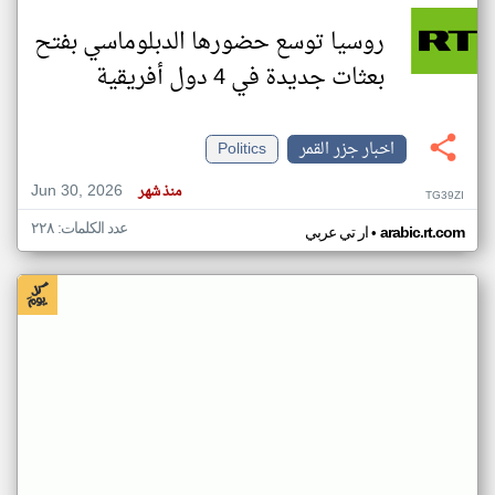
روسيا توسع حضورها الدبلوماسي بفتح
بعثات جديدة في 4 دول أفريقية
اخبار جزر القمر
Politics
Jun 30, 2026
منذ شهر
TG39ZI
عدد الكلمات: ٢٢٨
•
arabic.rt.com
ار تي عربي