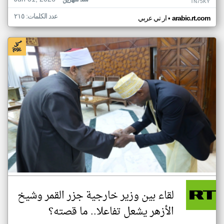
منذ شهرين
TN75KY
عدد الكلمات: ٢١٥
•
arabic.rt.com
ار تي عربي
لقاء بين وزير خارجية جزر القمر وشيخ
الأزهر يشعل تفاعلا.. ما قصته؟