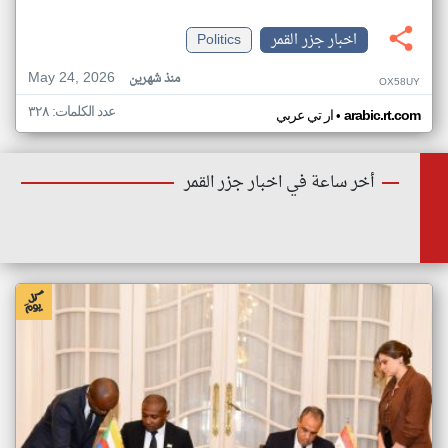
اخبار جزر القمر
Politics
May 24, 2026
منذ شهرين
OX58UY
عدد الكلمات: ٣٢٨
•
arabic.rt.com
ار تي عربي
أخر ساعة في اخبار جزر القمر