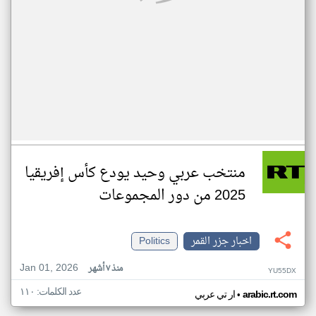
منتخب عربي وحيد يودع كأس إفريقيا
2025 من دور المجموعات
اخبار جزر القمر
Politics
Jan 01, 2026
منذ ٧ أشهر
YU55DX
عدد الكلمات: ١١٠
•
arabic.rt.com
ار تي عربي