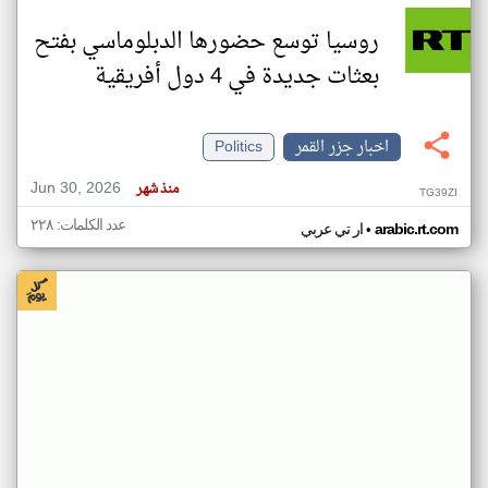
روسيا توسع حضورها الدبلوماسي بفتح
بعثات جديدة في 4 دول أفريقية
اخبار جزر القمر
Politics
Jun 30, 2026
منذ شهر
TG39ZI
عدد الكلمات: ٢٢٨
•
arabic.rt.com
ار تي عربي