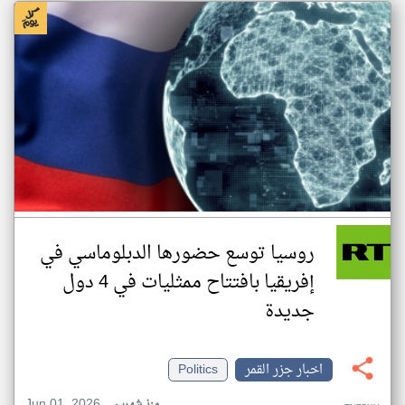
روسيا توسع حضورها الدبلوماسي في
إفريقيا بافتتاح ممثليات في 4 دول
جديدة
اخبار جزر القمر
Politics
Jun 01, 2026