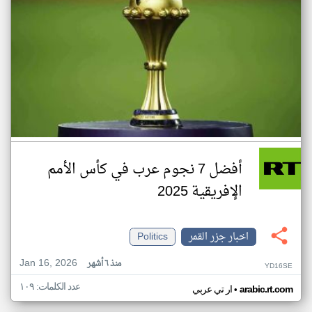
أفضل 7 نجوم عرب في كأس الأمم
الإفريقية 2025
اخبار جزر القمر
Politics
Jan 16, 2026
منذ ٦ أشهر
YD16SE
عدد الكلمات: ١٠٩
•
arabic.rt.com
ار تي عربي