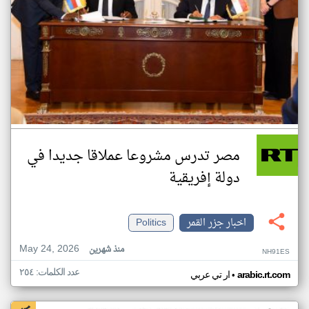
مصر تدرس مشروعا عملاقا جديدا في
دولة إفريقية
اخبار جزر القمر
Politics
May 24, 2026
منذ شهرين
NH91ES
عدد الكلمات: ٢٥٤
•
arabic.rt.com
ار تي عربي