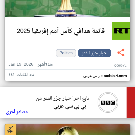
قائمة هدافي كأس أمم إفريقيا 2025
اخبار جزر القمر
Politics
Jan 19, 2026
منذ ٦ أشهر
QG60YL
عدد الكلمات: ١٤١
•
arabic.rt.com
ار تي عربي
تابع اخر اخبار جزر القمر من
بي بي سي عربي
مصادر أخرى