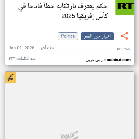
حكم يعترف بارتكابه خطأ فادحا في
كأس إفريقيا 2025
اخبار جزر القمر
Politics
Jan 01, 2026
منذ ٧ أشهر
PG03WV
عدد الكلمات: ٢٢٣
•
arabic.rt.com
ار تي عربي