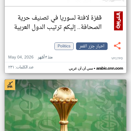
قفزة لافتة لسوريا في تصنيف حرية
الصحافة.. إليكم ترتيب الدول العربية
اخبار جزر القمر
Politics
May 04, 2026
منذ ٣ أشهر
VF17PD
عدد الكلمات: ٢٣١
•
arabic.cnn.com
سي ان ان عربي