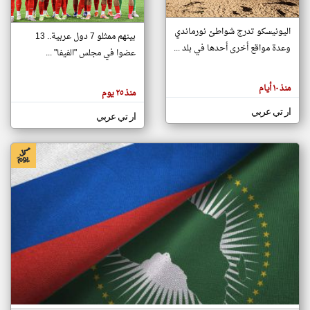
اليونيسكو تدرج شواطئ نورماندي
بينهم ممثلو 7 دول عربية.. 13
klyoum.com
وعدة مواقع أخرى أحدها في بلد ...
تغيير الدولة
عضوا في مجلس "الفيفا" ...
تعبر
مصادر الأخبار من جزر القمر
المقالات
الموجوده
اخبار جزر القمر على مدار الساعة
منذ ١٠ أيام
هنا عن
منذ ٢٥ يوم
وجهة
نظر
أهم اخبار جزر القمر العاجلة والمباشرة
ار تي عربي
كاتبيها.
ار تي عربي