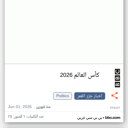
كأس العالم 2026
اخبار جزر القمر
Politics
Jun 01, 2026
منذ شهرين
PF63IT
عدد الكلمات: ٦ الصور: ٢٥
•
bbc.com
بي بي سي عربي