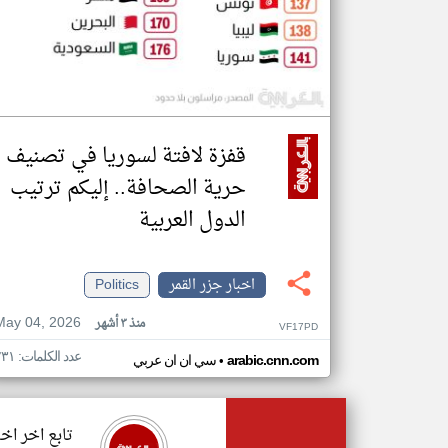
قفزة لافتة لسوريا في تصنيف
حرية الصحافة.. إليكم ترتيب
الدول العربية
اخبار جزر القمر
Politics
May 04, 2026
منذ ٣ أشهر
VF17PD
عدد الكلمات: ٢٣١
•
arabic.cnn.com
سي ان ان عربي
تابع اخر اخب