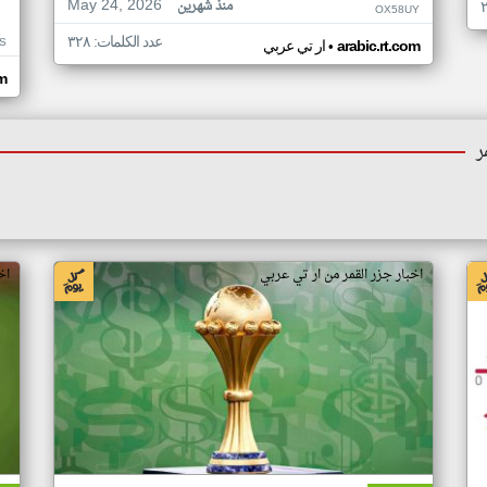
May 24, 2026
منذ شهرين
OX58UY
عدد الكلمات: ٣٢٨
S
•
arabic.rt.com
ار تي عربي
om
ر
اخبار جزر القمر من ار تي عربي
اخ