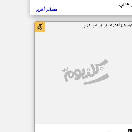
ي عربي
مصادر أخرى
بار جزر القمر من بي بي سي عربي