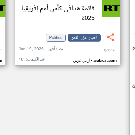
قائمة هدافي كأس أمم إفريقيا
2025
اخبار جزر القمر
Politics
Jan 19, 2026
منذ ٦ أشهر
E
QG60YL
عدد الكلمات: ١٤١
•
arabic.rt.com
ار تي عربي
om