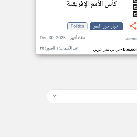
كأس الأمم الإفريقية
اخبار جزر القمر
Politics
Dec 30, 2025
منذ ٧ أشهر
MO29M
عدد الكلمات: ٦ الصور: ٢٥
•
bbc.co
بي بي سي عربي