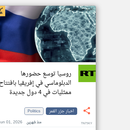
اخبار جزر القمر من ار تي عربي
روسيا توسع حضورها
الدبلوماسي في إفريقيا بافتتاح
ممثليات في 4 دول جديدة
اخبار جزر القمر
Politics
Jun 01, 2026
منذ شهرين
TN75KY