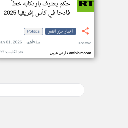
حكم يعترف بارتكابه خطأ
فادحا في كأس إفريقيا 2025
اخبار جزر القمر
Politics
Jan 01, 2026
منذ ٧ أشهر
PG03WV
عدد الكلمات: ٢٢٣
•
arabic.rt.com
ار تي عربي