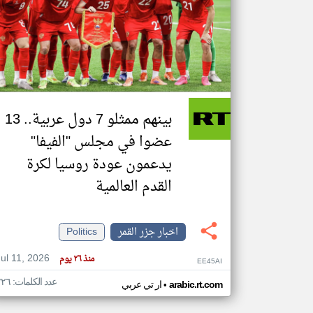
تعبر
المقالات
الموجوده
هنا عن
وجهة
نظر
بينهم ممثلو 7 دول عربية.. 13
كاتبيها.
عضوا في مجلس "الفيفا"
يدعمون عودة روسيا لكرة
القدم العالمية
اخبار جزر القمر
Politics
Jul 11, 2026
منذ ٢٦ يوم
EE45AI
عدد الكلمات: ٢٢٦
•
arabic.rt.com
ار تي عربي