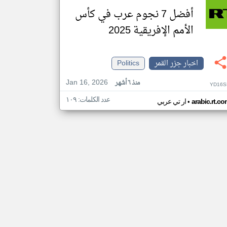
أفضل 7 نجوم عرب في كأس
الأمم الإفريقية 2025
اخبار جزر القمر
Politics
Jan 16, 2026
منذ ٦ أشهر
YD16S
عدد الكلمات: ١٠٩
•
arabic.rt.c
ار تي عربي