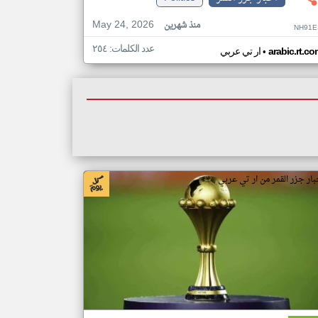
May 24, 2026
منذ شهرين
NH91E
عدد الكلمات: ٢٥٤
•
arabic.rt.c
ار تي عربي
بار جزر القمر من ار تي عربي