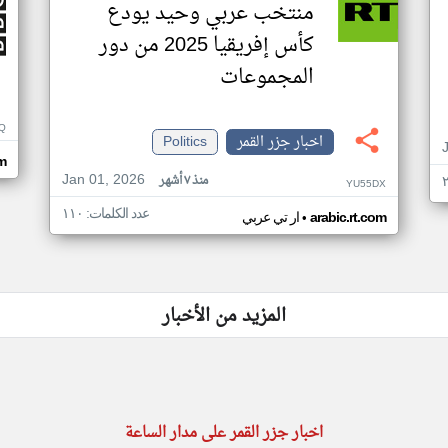
منتخب عربي وحيد يودع
كأس إفريقيا 2025 من دور
المجموعات
Q
اخبار جزر القمر
Politics
m
Jan 01, 2026
منذ ٧ أشهر
YU55DX
عدد الكلمات: ١١٠
•
arabic.rt.com
ار تي عربي
المزيد من الأخبار
اخبار جزر القمر على مدار الساعة