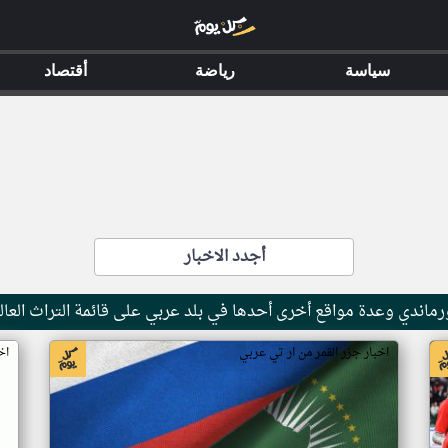
سياسة
رياضة
أقتصاد
أجدد الاخبار
ماندي وعدة مواقع أخرى أحدها في بلد عربي على قائمة التراث العال
اخبار جزر القمر من ار تي عربي
اخ