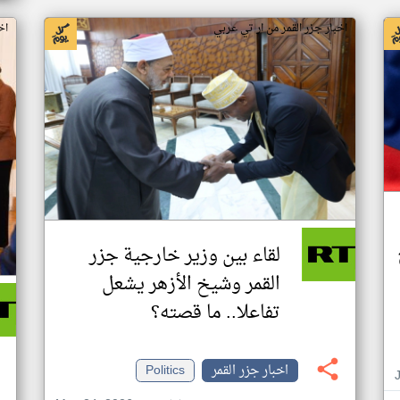
اخبار جزر القمر من ار تي عربي
اخ
لقاء بين وزير خارجية جزر
القمر وشيخ الأزهر يشعل
تفاعلا.. ما قصته؟
اخبار جزر القمر
Politics