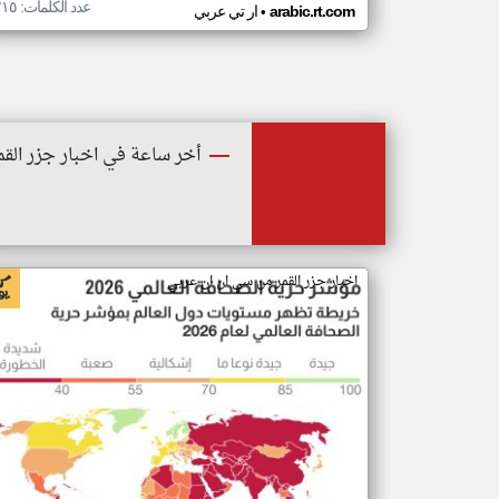
عدد الكلمات: ٢١٥
•
arabic.rt.com
ار تي عربي
أخر ساعة في اخبار جزر القم
اخبار جزر القمر من سي ان ان عربي