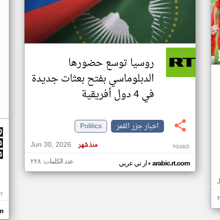
روسيا توسع حضورها
الدبلوماسي بفتح بعثات جديدة
في 4 دول أفريقية
اخبار جزر القمر
Politics
Jun 30, 2026
منذ شهر
TG39ZI
عدد الكلمات: ٢٢٨
•
arabic.rt.com
ار تي عربي
IT
m