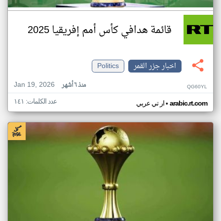
قائمة هدافي كأس أمم إفريقيا 2025
اخبار جزر القمر
Politics
Jan 19, 2026
منذ ٦ أشهر
QG60YL
عدد الكلمات: ١٤١
•
arabic.rt.com
ار تي عربي