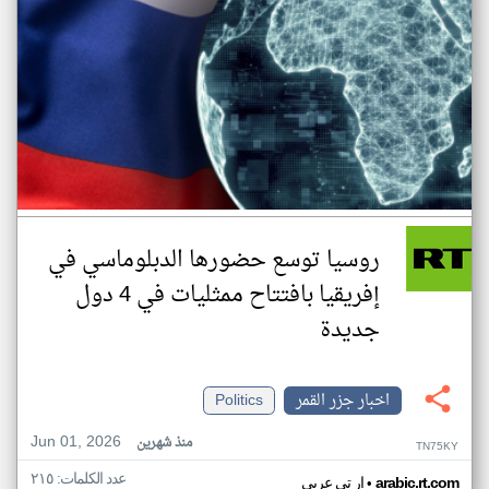
روسيا توسع حضورها الدبلوماسي في
إفريقيا بافتتاح ممثليات في 4 دول
جديدة
اخبار جزر القمر
Politics
Jun 01, 2026
منذ شهرين
TN75KY
عدد الكلمات: ٢١٥
•
arabic.rt.com
ار تي عربي