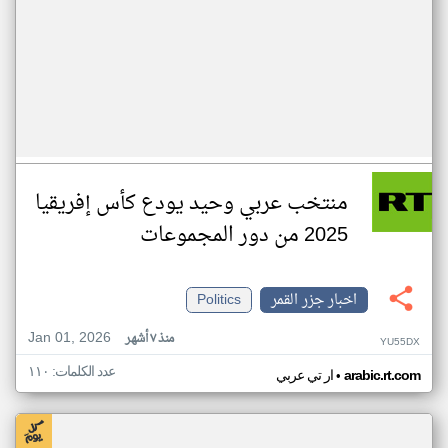
منتخب عربي وحيد يودع كأس إفريقيا
2025 من دور المجموعات
اخبار جزر القمر
Politics
Jan 01, 2026
منذ ٧ أشهر
YU55DX
عدد الكلمات: ١١٠
•
arabic.rt.com
ار تي عربي