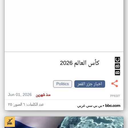
كأس العالم 2026
اخبار جزر القمر
Politics
Jun 01, 2026
منذ شهرين
PF63IT
عدد الكلمات: ٦ الصور: ٢٥
•
bbc.com
بي بي سي عربي