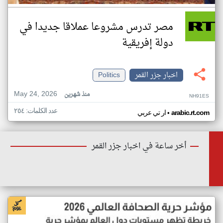
مصر تدرس مشروعا عملاقا جديدا في
دولة إفريقية
اخبار جزر القمر
Politics
May 24, 2026
منذ شهرين
NH91ES
عدد الكلمات: ٢٥٤
•
arabic.rt.com
ار تي عربي
أخر ساعة في اخبار جزر القمر