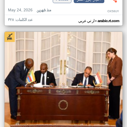
May 24, 2026
منذ شهرين
OX58UY
عدد الكلمات: ٣٢٨
•
arabic.rt.com
ار تي عربي