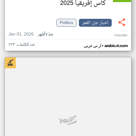
كأس إفريقيا 2025
اخبار جزر القمر
Politics
Jan 01, 2026
منذ ٧ أشهر
PG03WV
عدد الكلمات: ٢٢٣
•
arabic.rt.com
ار تي عربي