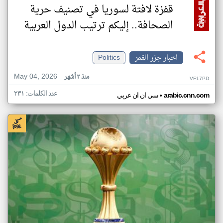
قفزة لافتة لسوريا في تصنيف حرية
الصحافة.. إليكم ترتيب الدول العربية
اخبار جزر القمر
Politics
May 04, 2026
منذ ٣ أشهر
VF17PD
عدد الكلمات: ٢٣١
•
arabic.cnn.com
سي ان ان عربي