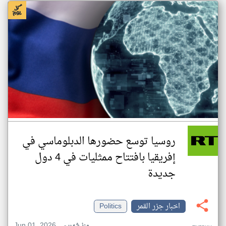
روسيا توسع حضورها الدبلوماسي في
إفريقيا بافتتاح ممثليات في 4 دول
جديدة
اخبار جزر القمر
Politics
Jun 01, 2026