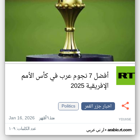
أفضل 7 نجوم عرب في كأس الأمم
الإفريقية 2025
اخبار جزر القمر
Politics
Jan 16, 2026
منذ ٦ أشهر
YD16SE
عدد الكلمات: ١٠٩
•
arabic.rt.com
ار تي عربي