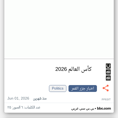
كأس العالم 2026
اخبار جزر القمر
Politics
Jun 01, 2026
منذ شهرين
PF63IT
عدد الكلمات: ٦ الصور: ٢٥
•
bbc.com
بي بي سي عربي