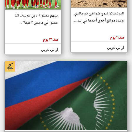
اليونيسكو تدرج شواطئ نورماندي
بينهم ممثلو 7 دول عربية.. 13
klyoum.com
وعدة مواقع أخرى أحدها في بلد ...
تغيير الدولة
عضوا في مجلس "الفيفا" ...
تعبر
مصادر الأخبار من جزر القمر
المقالات
الموجوده
اخبار جزر القمر على مدار الساعة
منذ ١١ يوم
هنا عن
منذ ٢٦ يوم
وجهة
نظر
أهم اخبار جزر القمر العاجلة والمباشرة
ار تي عربي
كاتبيها.
ار تي عربي