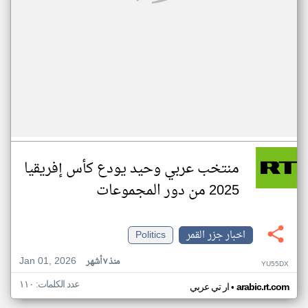
منتخب عربي وحيد يودع كأس إفريقيا
2025 من دور المجموعات
اخبار جزر القمر
Politics
Jan 01, 2026
منذ ٧ أشهر
YU55DX
عدد الكلمات: ١١٠
•
arabic.rt.com
ار تي عربي