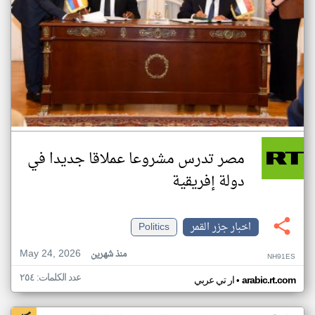
مصر تدرس مشروعا عملاقا جديدا في
دولة إفريقية
اخبار جزر القمر
Politics
May 24, 2026
منذ شهرين
NH91ES
عدد الكلمات: ٢٥٤
•
arabic.rt.com
ار تي عربي