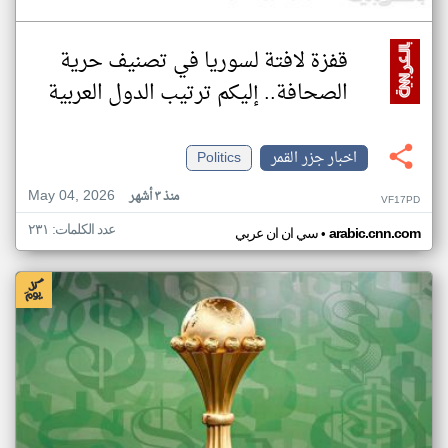
قفزة لافتة لسوريا في تصنيف حرية
الصحافة.. إليكم ترتيب الدول العربية
اخبار جزر القمر
Politics
May 04, 2026
منذ ٣ أشهر
VF17PD
عدد الكلمات: ٢٣١
•
arabic.cnn.com
سي ان ان عربي