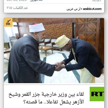
منذ شهرين
TN75KY
عدد الكلمات: ٢١٥
•
arabic.rt.com
ار تي عربي
لقاء بين وزير خارجية جزر القمر وشيخ
الأزهر يشعل تفاعلا.. ما قصته؟