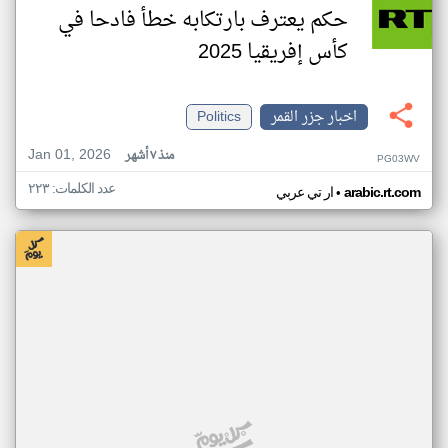
حكم يعترف بارتكابه خطأ فادحا في
كأس إفريقيا 2025
اخبار جزر القمر
Politics
Jan 01, 2026
منذ ٧ أشهر
PG03WV
عدد الكلمات: ٢٢٣
•
arabic.rt.com
ار تي عربي