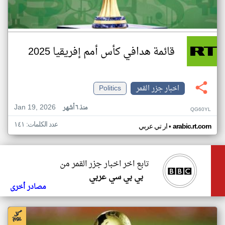
قائمة هدافي كأس أمم إفريقيا 2025
اخبار جزر القمر
Politics
Jan 19, 2026
منذ ٦ أشهر
QG60YL
عدد الكلمات: ١٤١
•
arabic.rt.com
ار تي عربي
تابع اخر اخبار جزر القمر من
بي بي سي عربي
مصادر أخرى