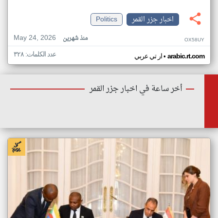
اخبار جزر القمر
Politics
May 24, 2026
منذ شهرين
OX58UY
عدد الكلمات: ٣٢٨
•
arabic.rt.com
ار تي عربي
أخر ساعة في اخبار جزر القمر