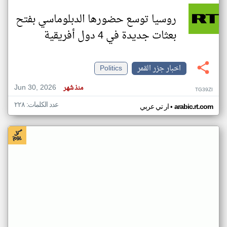
روسيا توسع حضورها الدبلوماسي بفتح
بعثات جديدة في 4 دول أفريقية
اخبار جزر القمر
Politics
Jun 30, 2026
منذ شهر
TG39ZI
عدد الكلمات: ٢٢٨
•
arabic.rt.com
ار تي عربي