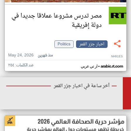
مصر تدرس مشروعا عملاقا جديدا في
دولة إفريقية
اخبار جزر القمر
Politics
May 24, 2026
منذ شهرين
NH91ES
عدد الكلمات: ٢٥٤
•
arabic.rt.com
ار تي عربي
أخر ساعة في اخبار جزر القمر