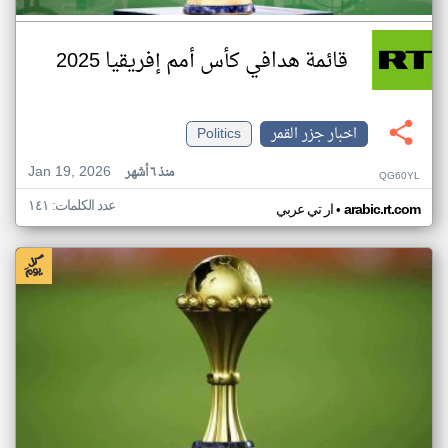
قائمة هدافي كأس أمم إفريقيا 2025
اخبار جزر القمر
Politics
Jan 19, 2026
منذ ٦ أشهر
QG60YL
عدد الكلمات: ١٤١
•
arabic.rt.com
ار تي عربي