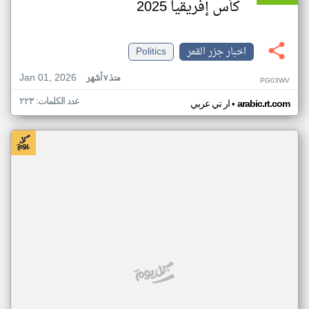
كأس إفريقيا 2025
اخبار جزر القمر
Politics
Jan 01, 2026
منذ ٧ أشهر
PG03WV
عدد الكلمات: ٢٢٣
•
arabic.rt.com
ار تي عربي