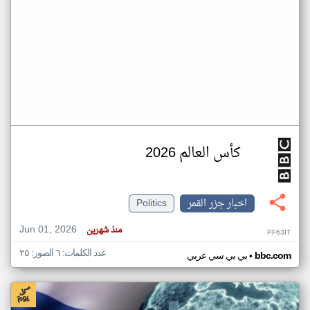
كأس العالم 2026
اخبار جزر القمر
Politics
Jun 01, 2026
منذ شهرين
PF63IT
عدد الكلمات: ٦ الصور: ٢٥
•
bbc.com
بي بي سي عربي