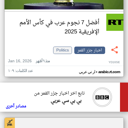
أفضل 7 نجوم عرب في كأس الأمم
الإفريقية 2025
اخبار جزر القمر
Politics
Jan 16, 2026
منذ ٦ أشهر
YD16SE
عدد الكلمات: ١٠٩
•
arabic.rt.com
ار تي عربي
تابع اخر اخبار جزر القمر من
بي بي سي عربي
مصادر أخرى