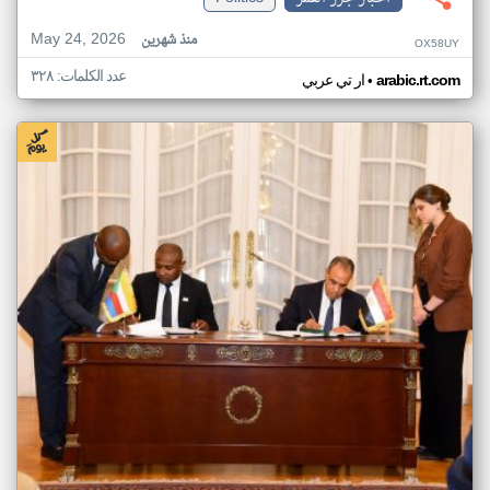
May 24, 2026
منذ شهرين
OX58UY
عدد الكلمات: ٣٢٨
•
arabic.rt.com
ار تي عربي