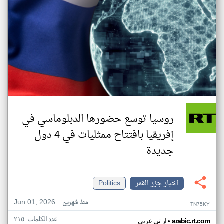
روسيا توسع حضورها الدبلوماسي في
إفريقيا بافتتاح ممثليات في 4 دول
جديدة
اخبار جزر القمر
Politics
Jun 01, 2026
منذ شهرين
TN75KY
عدد الكلمات: ٢١٥
•
arabic.rt.com
ار تي عربي