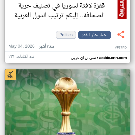
قفزة لافتة لسوريا في تصنيف حرية
الصحافة.. إليكم ترتيب الدول العربية
اخبار جزر القمر
Politics
May 04, 2026
منذ ٣ أشهر
VF17PD
عدد الكلمات: ٢٣١
•
arabic.cnn.com
سي ان ان عربي