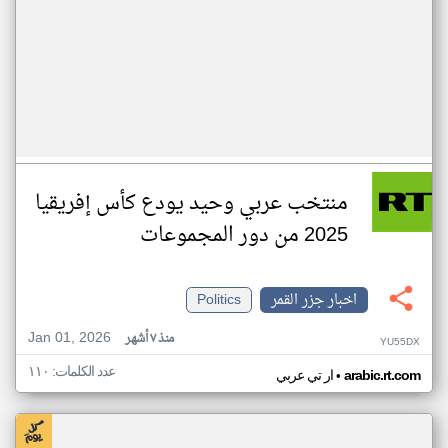
منتخب عربي وحيد يودع كأس إفريقيا
2025 من دور المجموعات
اخبار جزر القمر
Politics
Jan 01, 2026
منذ ٧ أشهر
YU55DX
عدد الكلمات: ١١٠
•
arabic.rt.com
ار تي عربي