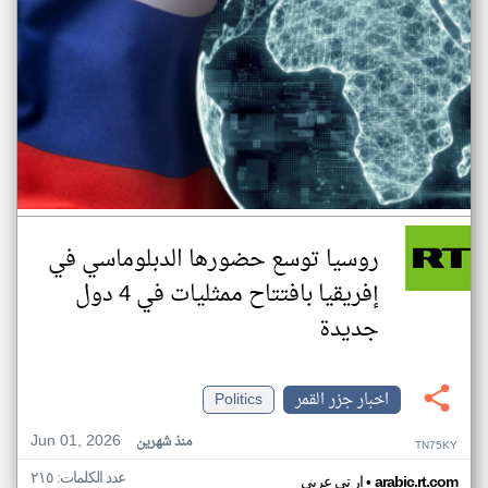
روسيا توسع حضورها الدبلوماسي في
إفريقيا بافتتاح ممثليات في 4 دول
جديدة
اخبار جزر القمر
Politics
Jun 01, 2026
منذ شهرين
TN75KY
عدد الكلمات: ٢١٥
•
arabic.rt.com
ار تي عربي