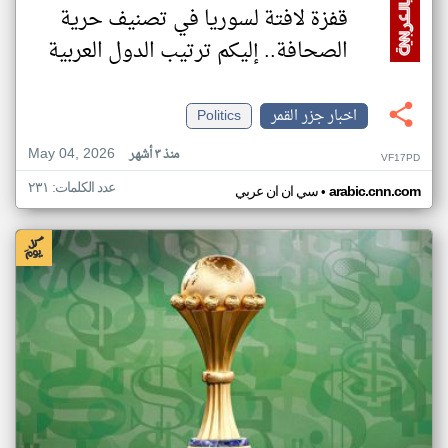
قفزة لافتة لسوريا في تصنيف حرية
الصحافة.. إليكم ترتيب الدول العربية
اخبار جزر القمر
Politics
May 04, 2026
منذ ٣ أشهر
VF17PD
عدد الكلمات: ٢٣١
•
arabic.cnn.com
سي ان ان عربي