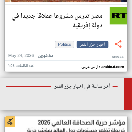
مصر تدرس مشروعا عملاقا جديدا في
دولة إفريقية
اخبار جزر القمر
Politics
May 24, 2026
منذ شهرين
NH91ES
عدد الكلمات: ٢٥٤
•
arabic.rt.com
ار تي عربي
أخر ساعة في اخبار جزر القمر