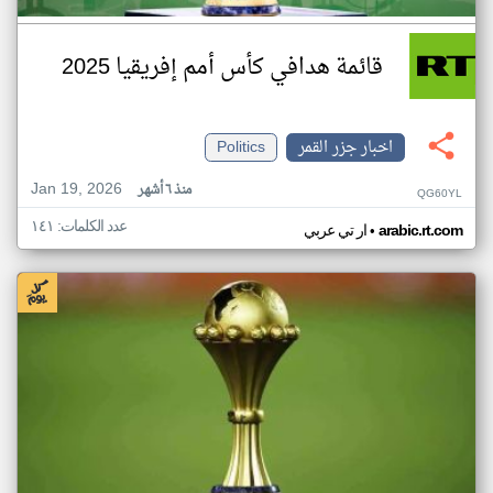
قائمة هدافي كأس أمم إفريقيا 2025
اخبار جزر القمر
Politics
Jan 19, 2026
منذ ٦ أشهر
QG60YL
عدد الكلمات: ١٤١
•
arabic.rt.com
ار تي عربي