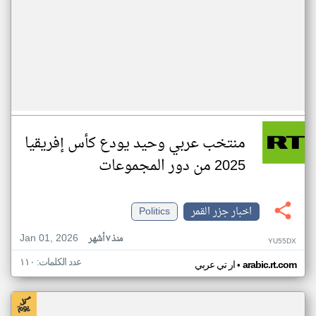
منتخب عربي وحيد يودع كأس إفريقيا
2025 من دور المجموعات
اخبار جزر القمر
Politics
Jan 01, 2026
منذ ٧ أشهر
YU55DX
عدد الكلمات: ١١٠
•
arabic.rt.com
ار تي عربي