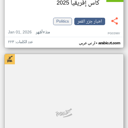
كأس إفريقيا 2025
اخبار جزر القمر
Politics
Jan 01, 2026
منذ ٧ أشهر
PG03WV
عدد الكلمات: ٢٢٣
•
arabic.rt.com
ار تي عربي