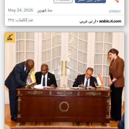
May 24, 2026
منذ شهرين
OX58UY
عدد الكلمات: ٣٢٨
•
arabic.rt.com
ار تي عربي