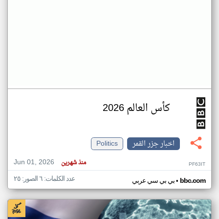
كأس العالم 2026
اخبار جزر القمر
Politics
Jun 01, 2026
منذ شهرين
PF63IT
عدد الكلمات: ٦ الصور: ٢٥
•
bbc.com
بي بي سي عربي