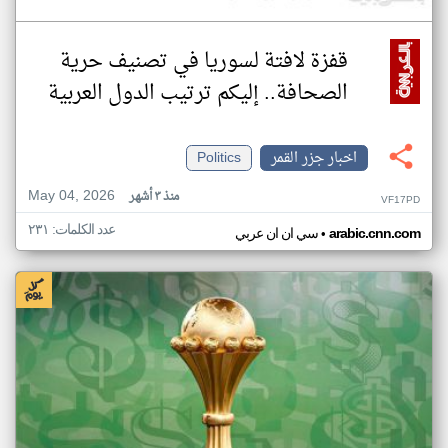
قفزة لافتة لسوريا في تصنيف حرية
الصحافة.. إليكم ترتيب الدول العربية
اخبار جزر القمر
Politics
May 04, 2026
منذ ٣ أشهر
VF17PD
عدد الكلمات: ٢٣١
•
arabic.cnn.com
سي ان ان عربي