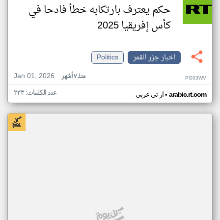
حكم يعترف بارتكابه خطأ فادحا في
كأس إفريقيا 2025
اخبار جزر القمر
Politics
Jan 01, 2026
منذ ٧ أشهر
PG03WV
عدد الكلمات: ٢٢٣
•
arabic.rt.com
ار تي عربي