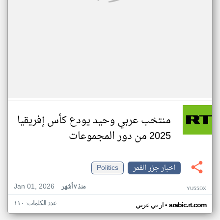
منتخب عربي وحيد يودع كأس إفريقيا
2025 من دور المجموعات
اخبار جزر القمر
Politics
Jan 01, 2026
منذ ٧ أشهر
YU55DX
عدد الكلمات: ١١٠
•
arabic.rt.com
ار تي عربي