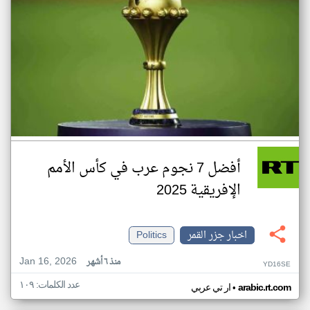
أفضل 7 نجوم عرب في كأس الأمم
الإفريقية 2025
اخبار جزر القمر
Politics
Jan 16, 2026
منذ ٦ أشهر
YD16SE
عدد الكلمات: ١٠٩
•
arabic.rt.com
ار تي عربي