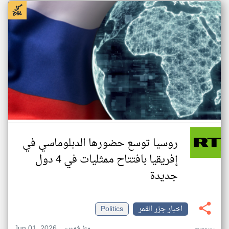
روسيا توسع حضورها الدبلوماسي في
إفريقيا بافتتاح ممثليات في 4 دول
جديدة
اخبار جزر القمر
Politics
Jun 01, 2026