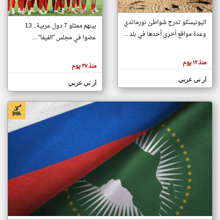
اليونيسكو تدرج شواطئ نورماندي
بينهم ممثلو 7 دول عربية.. 13
klyoum.com
وعدة مواقع أخرى أحدها في بلد ...
تغيير الدولة
عضوا في مجلس "الفيفا" ...
تعبر
مصادر الأخبار من جزر القمر
المقالات
الموجوده
اخبار جزر القمر على مدار الساعة
منذ ١٢ يوم
هنا عن
منذ ٢٧ يوم
وجهة
نظر
أهم اخبار جزر القمر العاجلة والمباشرة
ار تي عربي
كاتبيها.
ار تي عربي