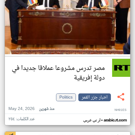
مصر تدرس مشروعا عملاقا جديدا في
دولة إفريقية
اخبار جزر القمر
Politics
May 24, 2026
منذ شهرين
NH91ES
عدد الكلمات: ٢٥٤
•
arabic.rt.com
ار تي عربي