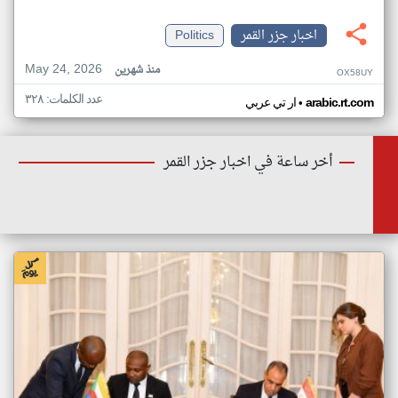
اخبار جزر القمر
Politics
May 24, 2026
منذ شهرين
OX58UY
عدد الكلمات: ٣٢٨
•
arabic.rt.com
ار تي عربي
أخر ساعة في اخبار جزر القمر