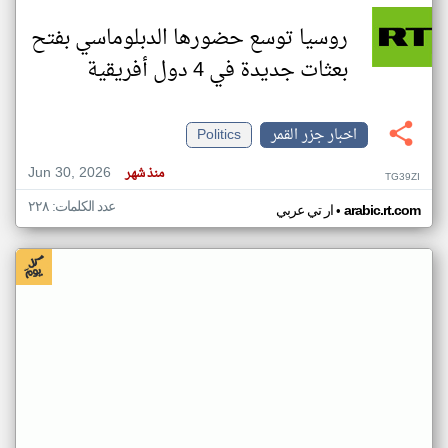
روسيا توسع حضورها الدبلوماسي بفتح
بعثات جديدة في 4 دول أفريقية
اخبار جزر القمر
Politics
Jun 30, 2026
منذ شهر
TG39ZI
عدد الكلمات: ٢٢٨
•
arabic.rt.com
ار تي عربي