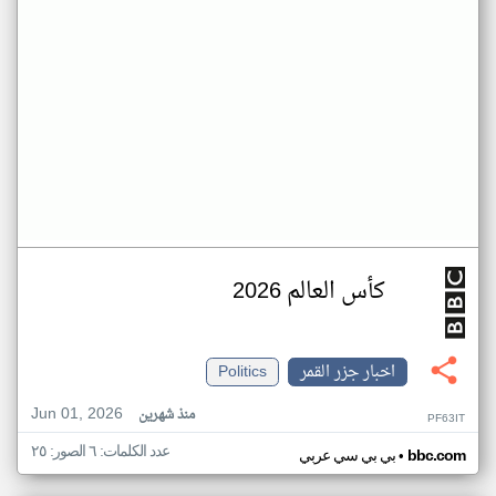
كأس العالم 2026
اخبار جزر القمر
Politics
Jun 01, 2026
منذ شهرين
PF63IT
عدد الكلمات: ٦ الصور: ٢٥
•
bbc.com
بي بي سي عربي