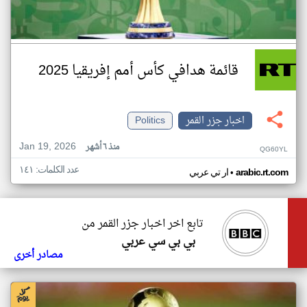
قائمة هدافي كأس أمم إفريقيا 2025
اخبار جزر القمر
Politics
Jan 19, 2026
منذ ٦ أشهر
QG60YL
عدد الكلمات: ١٤١
•
arabic.rt.com
ار تي عربي
تابع اخر اخبار جزر القمر من
بي بي سي عربي
مصادر أخرى