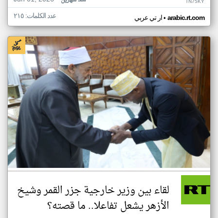
منذ شهرين
TN75KY
عدد الكلمات: ٢١٥
•
arabic.rt.com
ار تي عربي
لقاء بين وزير خارجية جزر القمر وشيخ
الأزهر يشعل تفاعلا.. ما قصته؟