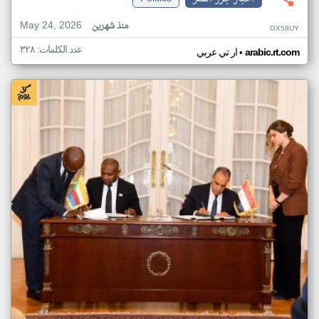
May 24, 2026
منذ شهرين
OX58UY
عدد الكلمات: ٣٢٨
•
arabic.rt.com
ار تي عربي