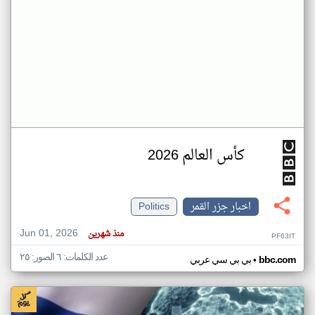
كأس العالم 2026
اخبار جزر القمر
Politics
Jun 01, 2026
منذ شهرين
PF63IT
عدد الكلمات: ٦ الصور: ٢٥
•
bbc.com
بي بي سي عربي