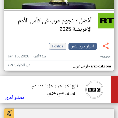
أفضل 7 نجوم عرب في كأس الأمم
الإفريقية 2025
اخبار جزر القمر
Politics
Jan 16, 2026
منذ ٦ أشهر
YD16SE
عدد الكلمات: ١٠٩
•
arabic.rt.com
ار تي عربي
تابع اخر اخبار جزر القمر من
بي بي سي عربي
مصادر أخرى