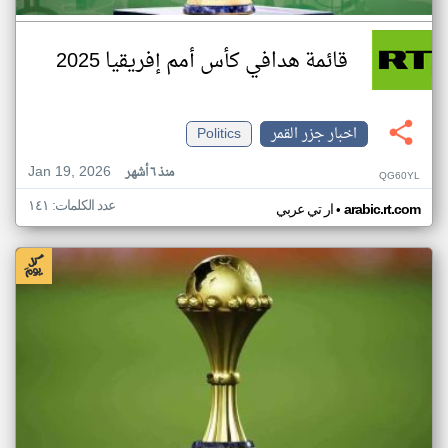
قائمة هدافي كأس أمم إفريقيا 2025
اخبار جزر القمر
Politics
Jan 19, 2026
منذ ٦ أشهر
QG60YL
عدد الكلمات: ١٤١
•
arabic.rt.com
ار تي عربي