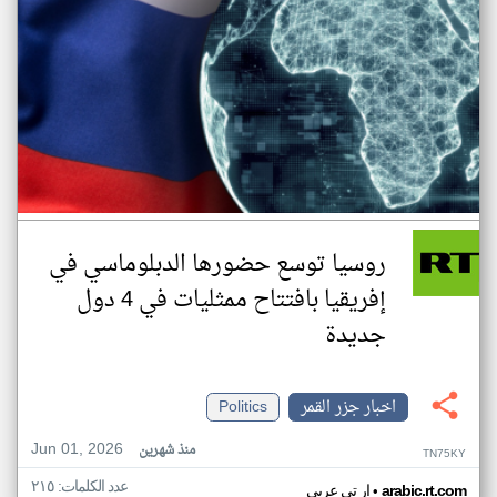
روسيا توسع حضورها الدبلوماسي في
إفريقيا بافتتاح ممثليات في 4 دول
جديدة
اخبار جزر القمر
Politics
Jun 01, 2026
منذ شهرين
TN75KY
عدد الكلمات: ٢١٥
•
arabic.rt.com
ار تي عربي