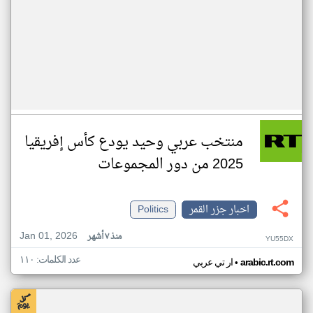
منتخب عربي وحيد يودع كأس إفريقيا
2025 من دور المجموعات
اخبار جزر القمر
Politics
Jan 01, 2026
منذ ٧ أشهر
YU55DX
عدد الكلمات: ١١٠
•
arabic.rt.com
ار تي عربي