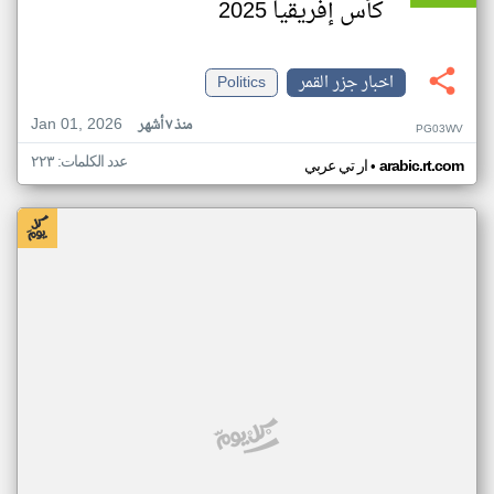
كأس إفريقيا 2025
اخبار جزر القمر
Politics
Jan 01, 2026
منذ ٧ أشهر
PG03WV
عدد الكلمات: ٢٢٣
•
arabic.rt.com
ار تي عربي