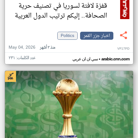
قفزة لافتة لسوريا في تصنيف حرية
الصحافة.. إليكم ترتيب الدول العربية
اخبار جزر القمر
Politics
May 04, 2026
منذ ٣ أشهر
VF17PD
عدد الكلمات: ٢٣١
•
arabic.cnn.com
سي ان ان عربي