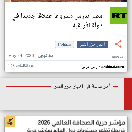
مصر تدرس مشروعا عملاقا جديدا في
دولة إفريقية
اخبار جزر القمر
Politics
May 24, 2026
منذ شهرين
NH91ES
عدد الكلمات: ٢٥٤
•
arabic.rt.com
ار تي عربي
أخر ساعة في اخبار جزر القمر