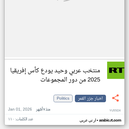
منتخب عربي وحيد يودع كأس إفريقيا
2025 من دور المجموعات
اخبار جزر القمر
Politics
Jan 01, 2026
منذ ٧ أشهر
YU55DX
عدد الكلمات: ١١٠
•
arabic.rt.com
ار تي عربي