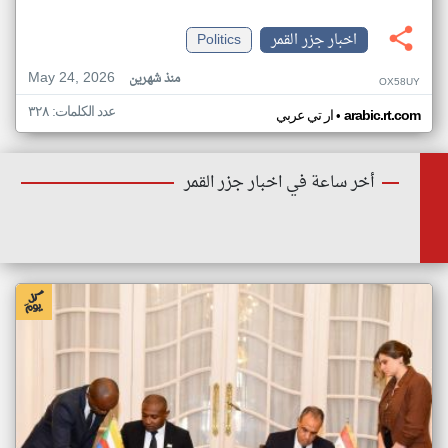
اخبار جزر القمر
Politics
May 24, 2026
منذ شهرين
OX58UY
عدد الكلمات: ٣٢٨
•
arabic.rt.com
ار تي عربي
أخر ساعة في اخبار جزر القمر