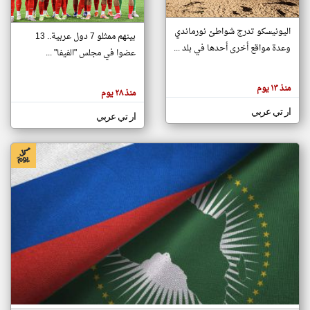
اليونيسكو تدرج شواطئ نورماندي
بينهم ممثلو 7 دول عربية.. 13
klyoum.com
وعدة مواقع أخرى أحدها في بلد ...
تغيير الدولة
عضوا في مجلس "الفيفا" ...
تعبر
مصادر الأخبار من جزر القمر
المقالات
الموجوده
اخبار جزر القمر على مدار الساعة
منذ ١٣ يوم
هنا عن
منذ ٢٨ يوم
وجهة
نظر
أهم اخبار جزر القمر العاجلة والمباشرة
ار تي عربي
كاتبيها.
ار تي عربي