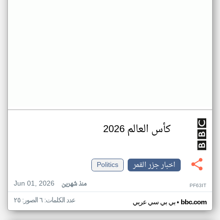
كأس العالم 2026
اخبار جزر القمر
Politics
Jun 01, 2026
منذ شهرين
PF63IT
عدد الكلمات: ٦ الصور: ٢٥
•
bbc.com
بي بي سي عربي