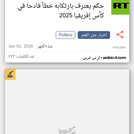
حكم يعترف بارتكابه خطأ فادحا في
كأس إفريقيا 2025
اخبار جزر القمر
Politics
Jan 01, 2026
منذ ٧ أشهر
PG03WV
عدد الكلمات: ٢٢٣
•
arabic.rt.com
ار تي عربي