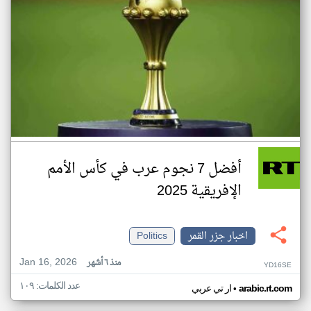
أفضل 7 نجوم عرب في كأس الأمم
الإفريقية 2025
اخبار جزر القمر
Politics
Jan 16, 2026
منذ ٦ أشهر
YD16SE
عدد الكلمات: ١٠٩
•
arabic.rt.com
ار تي عربي