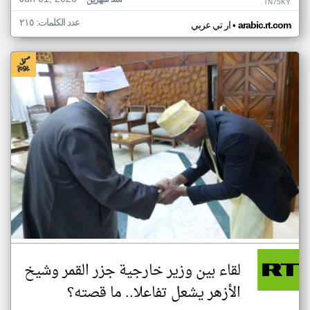
منذ شهرين
TN75KY
عدد الكلمات: ٢١٥
•
arabic.rt.com
ار تي عربي
لقاء بين وزير خارجية جزر القمر وشيخ
الأزهر يشعل تفاعلا.. ما قصته؟