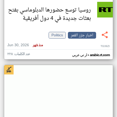
روسيا توسع حضورها الدبلوماسي بفتح
بعثات جديدة في 4 دول أفريقية
اخبار جزر القمر
Politics
Jun 30, 2026
منذ شهر
TG39ZI
عدد الكلمات: ٢٢٨
•
arabic.rt.com
ار تي عربي