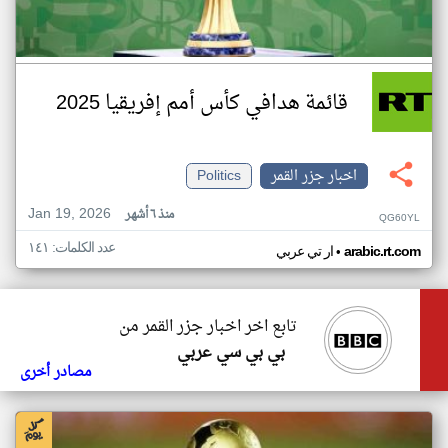
قائمة هدافي كأس أمم إفريقيا 2025
اخبار جزر القمر
Politics
Jan 19, 2026
منذ ٦ أشهر
QG60YL
عدد الكلمات: ١٤١
•
arabic.rt.com
ار تي عربي
تابع اخر اخبار جزر القمر من
بي بي سي عربي
مصادر أخرى