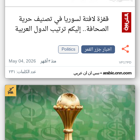
قفزة لافتة لسوريا في تصنيف حرية
الصحافة.. إليكم ترتيب الدول العربية
اخبار جزر القمر
Politics
May 04, 2026
منذ ٣ أشهر
VF17PD
عدد الكلمات: ٢٣١
•
arabic.cnn.com
سي ان ان عربي