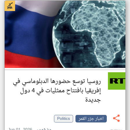
روسيا توسع حضورها الدبلوماسي في
إفريقيا بافتتاح ممثليات في 4 دول
جديدة
اخبار جزر القمر
Politics
Jun 01, 2026