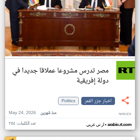
مصر تدرس مشروعا عملاقا جديدا في
دولة إفريقية
اخبار جزر القمر
Politics
May 24, 2026
منذ شهرين
NH91ES
عدد الكلمات: ٢٥٤
•
arabic.rt.com
ار تي عربي