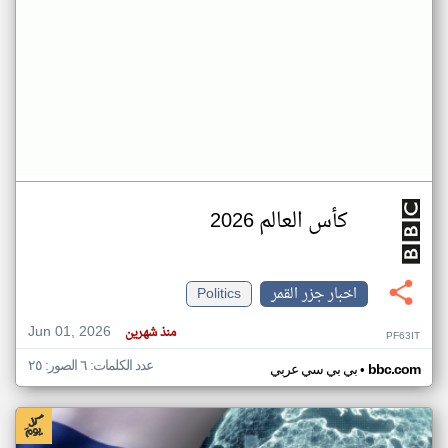
كأس العالم 2026
اخبار جزر القمر
Politics
Jun 01, 2026
منذ شهرين
PF63IT
عدد الكلمات: ٦ الصور: ٢٥
•
bbc.com
بي بي سي عربي