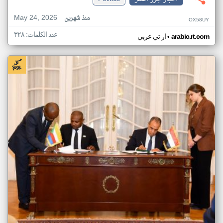
May 24, 2026
منذ شهرين
OX58UY
عدد الكلمات: ٣٢٨
•
arabic.rt.com
ار تي عربي