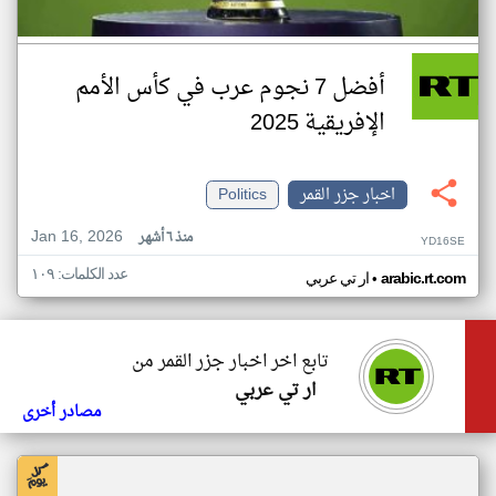
أفضل 7 نجوم عرب في كأس الأمم
الإفريقية 2025
اخبار جزر القمر
Politics
Jan 16, 2026
منذ ٦ أشهر
YD16SE
عدد الكلمات: ١٠٩
•
arabic.rt.com
ار تي عربي
تابع اخر اخبار جزر القمر من
ار تي عربي
مصادر أخرى