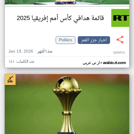
قائمة هدافي كأس أمم إفريقيا 2025
اخبار جزر القمر
Politics
Jan 19, 2026
منذ ٦ أشهر
QG60YL
عدد الكلمات: ١٤١
•
arabic.rt.com
ار تي عربي