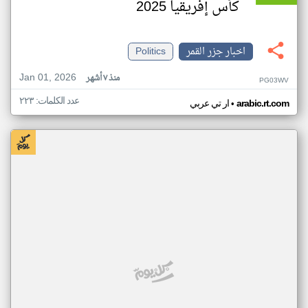
كأس إفريقيا 2025
اخبار جزر القمر
Politics
Jan 01, 2026
منذ ٧ أشهر
PG03WV
عدد الكلمات: ٢٢٣
•
arabic.rt.com
ار تي عربي