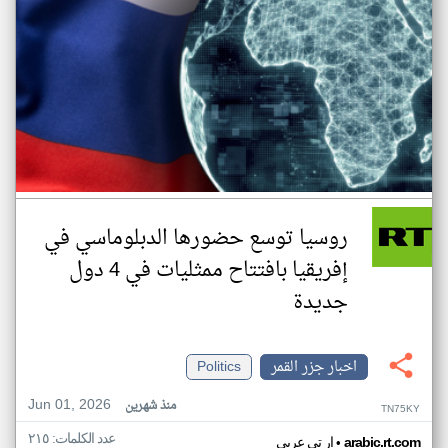
روسيا توسع حضورها الدبلوماسي في
إفريقيا بافتتاح ممثليات في 4 دول
جديدة
اخبار جزر القمر
Politics
Jun 01, 2026
منذ شهرين
TN75KY
عدد الكلمات: ٢١٥
•
arabic.rt.com
ار تي عربي