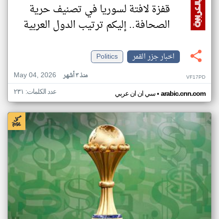
قفزة لافتة لسوريا في تصنيف حرية
الصحافة.. إليكم ترتيب الدول العربية
اخبار جزر القمر
Politics
May 04, 2026
منذ ٣ أشهر
VF17PD
عدد الكلمات: ٢٣١
•
arabic.cnn.com
سي ان ان عربي