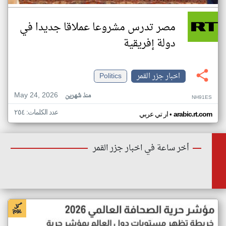
مصر تدرس مشروعا عملاقا جديدا في
دولة إفريقية
اخبار جزر القمر
Politics
May 24, 2026
منذ شهرين
NH91ES
عدد الكلمات: ٢٥٤
•
arabic.rt.com
ار تي عربي
أخر ساعة في اخبار جزر القمر