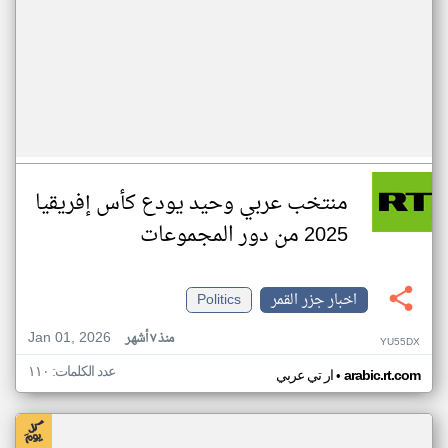
منتخب عربي وحيد يودع كأس إفريقيا
2025 من دور المجموعات
اخبار جزر القمر
Politics
Jan 01, 2026
منذ ٧ أشهر
YU55DX
عدد الكلمات: ١١٠
•
arabic.rt.com
ار تي عربي