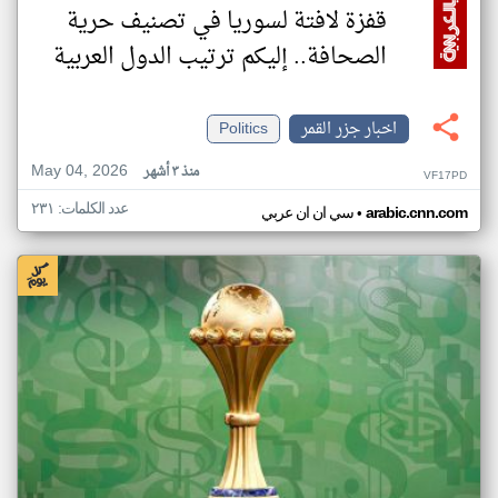
قفزة لافتة لسوريا في تصنيف حرية
الصحافة.. إليكم ترتيب الدول العربية
اخبار جزر القمر
Politics
May 04, 2026
منذ ٣ أشهر
VF17PD
عدد الكلمات: ٢٣١
•
arabic.cnn.com
سي ان ان عربي