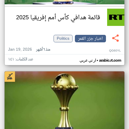
قائمة هدافي كأس أمم إفريقيا 2025
اخبار جزر القمر
Politics
Jan 19, 2026
منذ ٦ أشهر
QG60YL
عدد الكلمات: ١٤١
•
arabic.rt.com
ار تي عربي