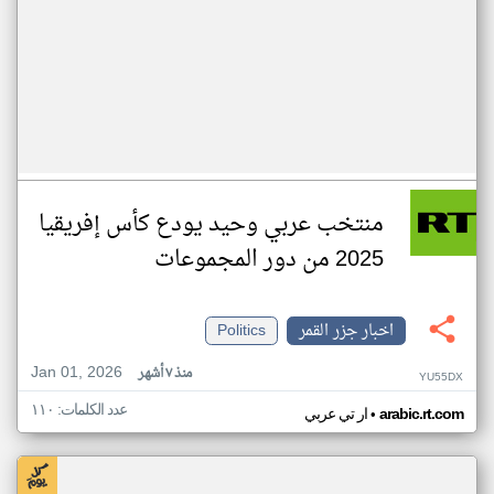
منتخب عربي وحيد يودع كأس إفريقيا
2025 من دور المجموعات
اخبار جزر القمر
Politics
Jan 01, 2026
منذ ٧ أشهر
YU55DX
عدد الكلمات: ١١٠
•
arabic.rt.com
ار تي عربي