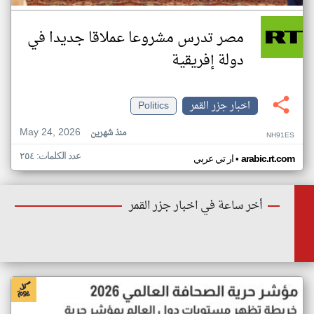
مصر تدرس مشروعا عملاقا جديدا في
دولة إفريقية
اخبار جزر القمر
Politics
May 24, 2026
منذ شهرين
NH91ES
عدد الكلمات: ٢٥٤
•
arabic.rt.com
ار تي عربي
أخر ساعة في اخبار جزر القمر