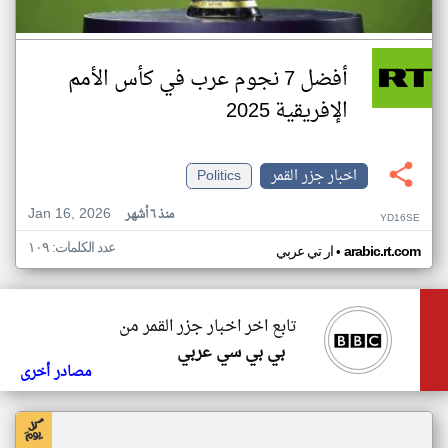
أفضل 7 نجوم عرب في كأس الأمم
الإفريقية 2025
اخبار جزر القمر
Politics
Jan 16, 2026
منذ ٦ أشهر
YD16SE
عدد الكلمات: ١٠٩
•
arabic.rt.com
ار تي عربي
تابع اخر اخبار جزر القمر من
بي بي سي عربي
مصادر أخرى