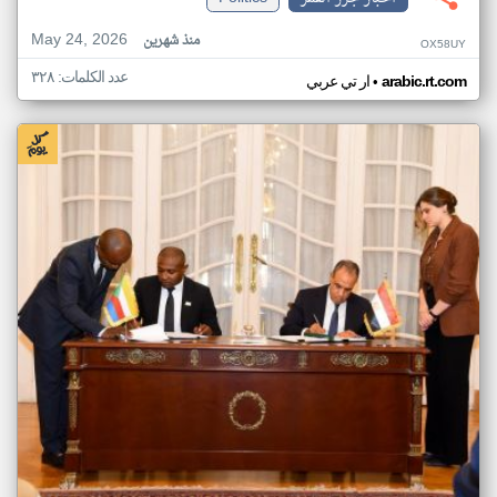
May 24, 2026
منذ شهرين
OX58UY
عدد الكلمات: ٣٢٨
•
arabic.rt.com
ار تي عربي