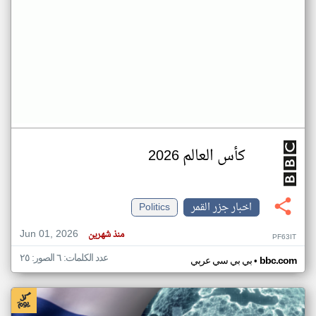
كأس العالم 2026
اخبار جزر القمر
Politics
Jun 01, 2026
منذ شهرين
PF63IT
عدد الكلمات: ٦ الصور: ٢٥
•
bbc.com
بي بي سي عربي