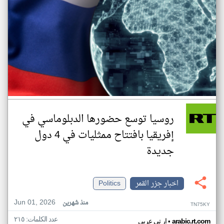
روسيا توسع حضورها الدبلوماسي في
إفريقيا بافتتاح ممثليات في 4 دول
جديدة
اخبار جزر القمر
Politics
Jun 01, 2026
منذ شهرين
TN75KY
عدد الكلمات: ٢١٥
•
arabic.rt.com
ار تي عربي