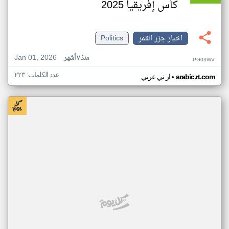
كأس إفريقيا 2025
اخبار جزر القمر
Politics
Jan 01, 2026
منذ ٧ أشهر
PG03WV
عدد الكلمات: ٢٢٣
•
arabic.rt.com
ار تي عربي