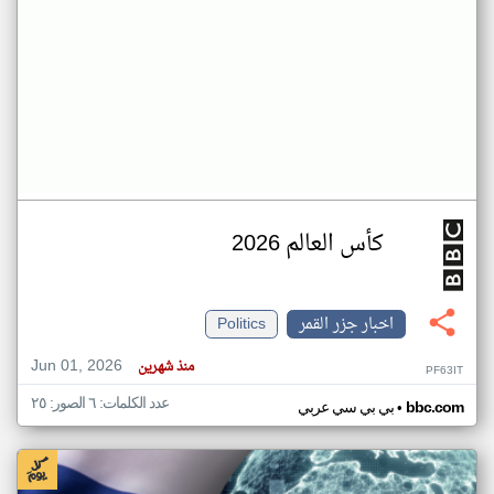
كأس العالم 2026
اخبار جزر القمر
Politics
Jun 01, 2026
منذ شهرين
PF63IT
عدد الكلمات: ٦ الصور: ٢٥
•
bbc.com
بي بي سي عربي