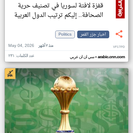
قفزة لافتة لسوريا في تصنيف حرية
الصحافة.. إليكم ترتيب الدول العربية
اخبار جزر القمر
Politics
May 04, 2026
منذ ٣ أشهر
VF17PD
عدد الكلمات: ٢٣١
•
arabic.cnn.com
سي ان ان عربي