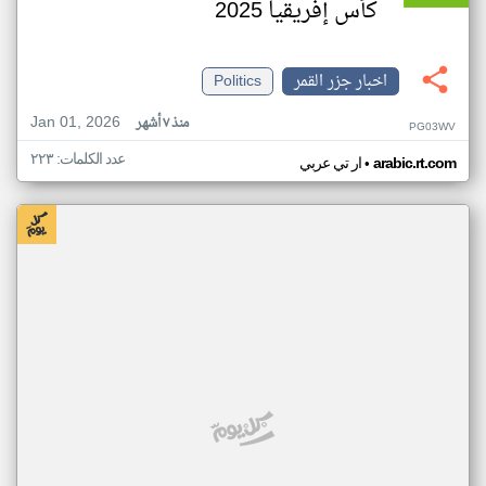
كأس إفريقيا 2025
اخبار جزر القمر
Politics
Jan 01, 2026
منذ ٧ أشهر
PG03WV
عدد الكلمات: ٢٢٣
•
arabic.rt.com
ار تي عربي