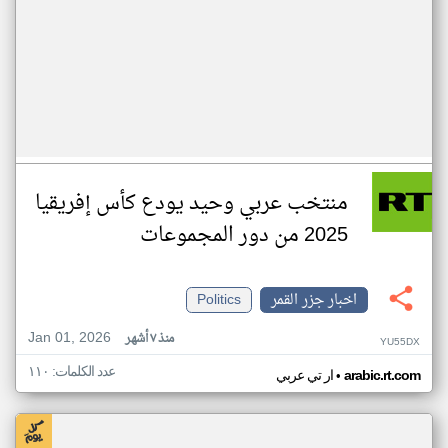
منتخب عربي وحيد يودع كأس إفريقيا
2025 من دور المجموعات
اخبار جزر القمر
Politics
Jan 01, 2026
منذ ٧ أشهر
YU55DX
عدد الكلمات: ١١٠
•
arabic.rt.com
ار تي عربي