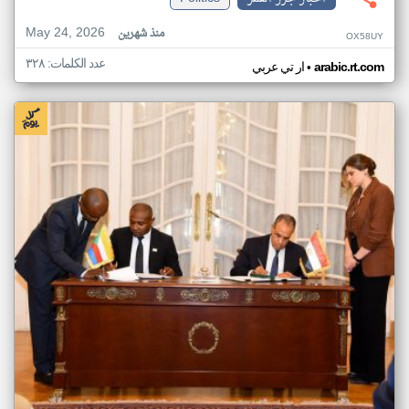
May 24, 2026
منذ شهرين
OX58UY
عدد الكلمات: ٣٢٨
•
arabic.rt.com
ار تي عربي