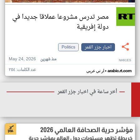
مصر تدرس مشروعا عملاقا جديدا في
دولة إفريقية
اخبار جزر القمر
Politics
May 24, 2026
منذ شهرين
NH91ES
عدد الكلمات: ٢٥٤
•
arabic.rt.com
ار تي عربي
أخر ساعة في اخبار جزر القمر