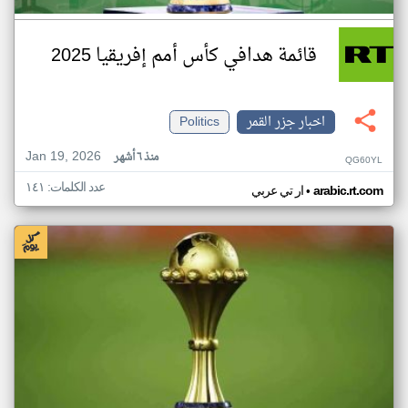
قائمة هدافي كأس أمم إفريقيا 2025
اخبار جزر القمر
Politics
Jan 19, 2026
منذ ٦ أشهر
QG60YL
عدد الكلمات: ١٤١
•
arabic.rt.com
ار تي عربي