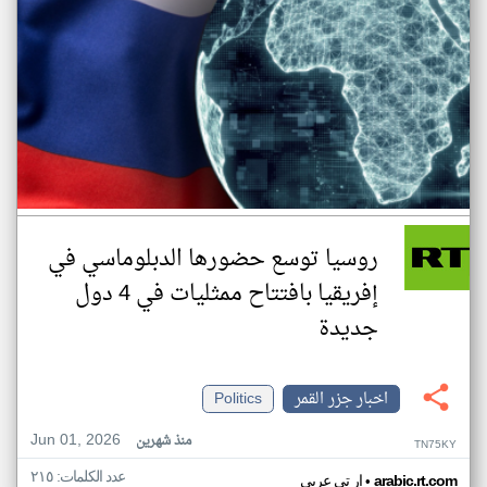
روسيا توسع حضورها الدبلوماسي في
إفريقيا بافتتاح ممثليات في 4 دول
جديدة
اخبار جزر القمر
Politics
Jun 01, 2026
منذ شهرين
TN75KY
عدد الكلمات: ٢١٥
•
arabic.rt.com
ار تي عربي