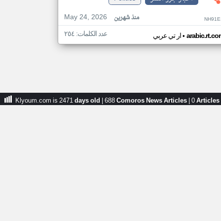
May 24, 2026
منذ شهرين
NH91E
عدد الكلمات: ٢٥٤
•
arabic.rt.c
ار تي عربي
Klyoum.com is 2471
days old
|
688
Comoros News Articles
|
0
Articles
بار جزر القمر من ار تي عربي