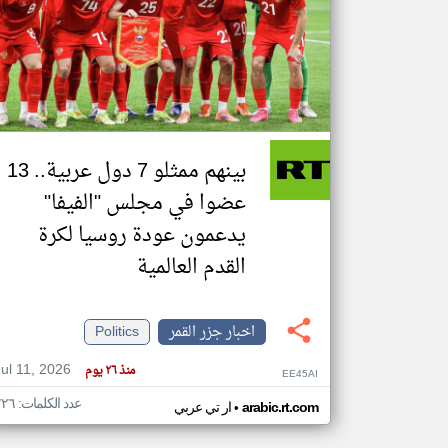
تعبر
المقالات
الموجوده
هنا عن
وجهة
نظر
بينهم ممثلو 7 دول عربية.. 13
كاتبيها.
عضوا في مجلس "الفيفا"
يدعمون عودة روسيا لكرة
القدم العالمية
اخبار جزر القمر
Politics
Jul 11, 2026
منذ ٢٦ يوم
EE45AI
عدد الكلمات: ٢٢٦
•
arabic.rt.com
ار تي عربي