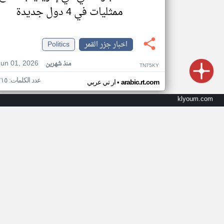
ممثليات في 4 دول جديدة
اخبار جزر القمر
Politics
Jun 01, 2026
منذ شهرين
TN75KY
عدد الكلمات: ٢١٥
•
arabic.rt.com
ار تي عربي
klyoum.com
أخر ساعة في اخبار جزر القم
اخبار جزر القمر من سي ان ان عربي