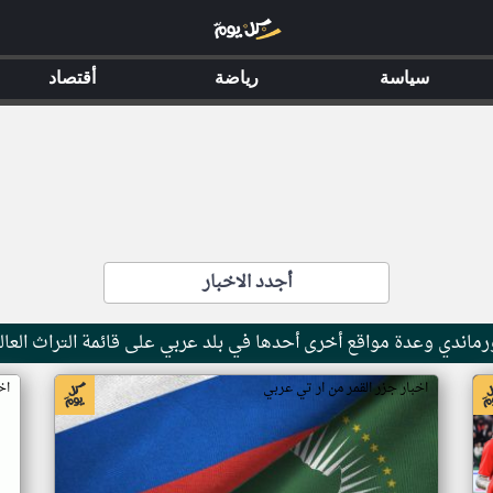
سياسة
رياضة
أقتصاد
أجدد الاخبار
ماندي وعدة مواقع أخرى أحدها في بلد عربي على قائمة التراث العال
اخبار جزر القمر من ار تي عربي
اخ