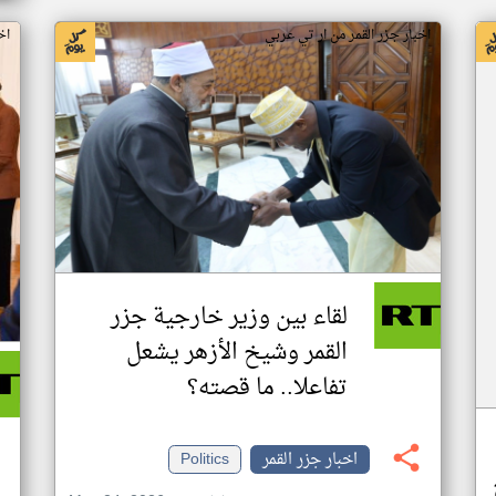
اخبار جزر القمر من ار تي عربي
اخ
لقاء بين وزير خارجية جزر
القمر وشيخ الأزهر يشعل
تفاعلا.. ما قصته؟
اخبار جزر القمر
Politics