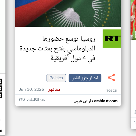
روسيا توسع حضورها
الدبلوماسي بفتح بعثات جديدة
في 4 دول أفريقية
اخبار جزر القمر
Politics
Jun 30, 2026
منذ شهر
TG39ZI
عدد الكلمات: ٢٢٨
•
arabic.rt.com
ار تي عربي
IT
m