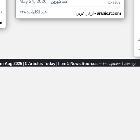
May 24, 2026
منذ شهرين
OX58UY
عدد الكلمات: ٣٢٨
S
•
arabic.rt.com
ار تي عربي
om
 in Aug 2026
|
0
Articles Today
|
from
5 News Sources
~~ last update: 1 min ago
ر
اخبار جزر القمر من ار تي عربي
اخ