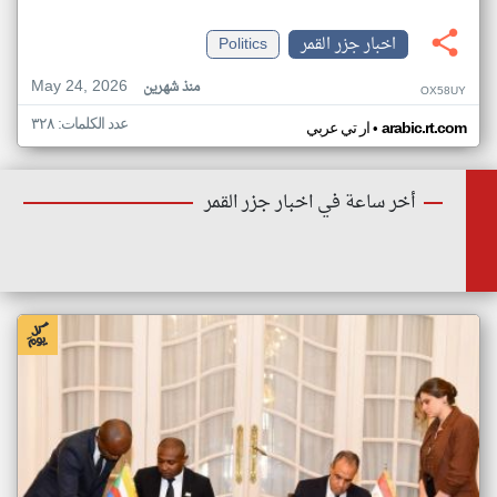
اخبار جزر القمر
Politics
May 24, 2026
منذ شهرين
OX58UY
عدد الكلمات: ٣٢٨
•
arabic.rt.com
ار تي عربي
أخر ساعة في اخبار جزر القمر