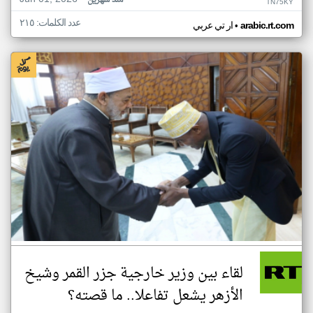
منذ شهرين
TN75KY
عدد الكلمات: ٢١٥
•
arabic.rt.com
ار تي عربي
لقاء بين وزير خارجية جزر القمر وشيخ
الأزهر يشعل تفاعلا.. ما قصته؟