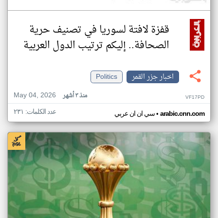
قفزة لافتة لسوريا في تصنيف حرية
الصحافة.. إليكم ترتيب الدول العربية
اخبار جزر القمر
Politics
May 04, 2026
منذ ٣ أشهر
VF17PD
عدد الكلمات: ٢٣١
•
arabic.cnn.com
سي ان ان عربي