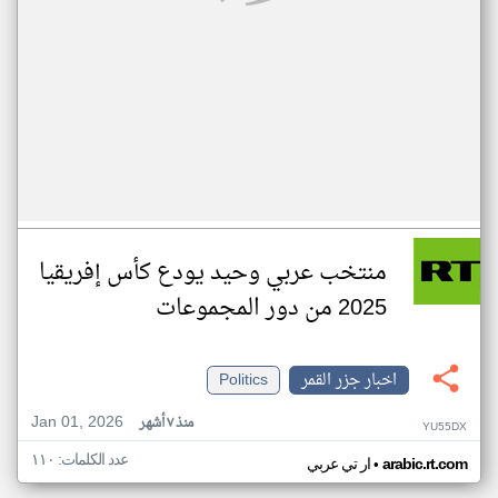
منتخب عربي وحيد يودع كأس إفريقيا
2025 من دور المجموعات
اخبار جزر القمر
Politics
Jan 01, 2026
منذ ٧ أشهر
YU55DX
عدد الكلمات: ١١٠
•
arabic.rt.com
ار تي عربي