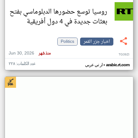
روسيا توسع حضورها الدبلوماسي بفتح
بعثات جديدة في 4 دول أفريقية
اخبار جزر القمر
Politics
Jun 30, 2026
منذ شهر
TG39ZI
عدد الكلمات: ٢٢٨
•
arabic.rt.com
ار تي عربي