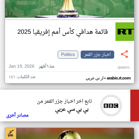
قائمة هدافي كأس أمم إفريقيا 2025
اخبار جزر القمر
Politics
Jan 19, 2026
منذ ٦ أشهر
QG60YL
عدد الكلمات: ١٤١
•
arabic.rt.com
ار تي عربي
تابع اخر اخبار جزر القمر من
بي بي سي عربي
مصادر أخرى