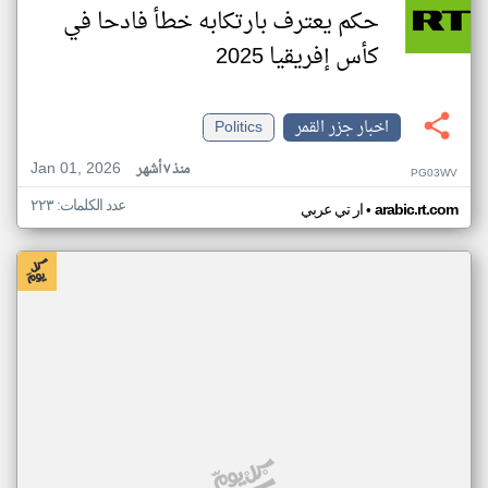
حكم يعترف بارتكابه خطأ فادحا في
كأس إفريقيا 2025
اخبار جزر القمر
Politics
Jan 01, 2026
منذ ٧ أشهر
PG03WV
عدد الكلمات: ٢٢٣
•
arabic.rt.com
ار تي عربي