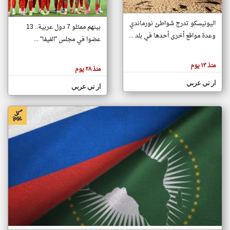
اليونيسكو تدرج شواطئ نورماندي
بينهم ممثلو 7 دول عربية.. 13
klyoum.com
وعدة مواقع أخرى أحدها في بلد ...
تغيير الدولة
عضوا في مجلس "الفيفا" ...
تعبر
مصادر الأخبار من جزر القمر
المقالات
الموجوده
اخبار جزر القمر على مدار الساعة
منذ ١٣ يوم
هنا عن
منذ ٢٨ يوم
وجهة
نظر
أهم اخبار جزر القمر العاجلة والمباشرة
ار تي عربي
كاتبيها.
ار تي عربي