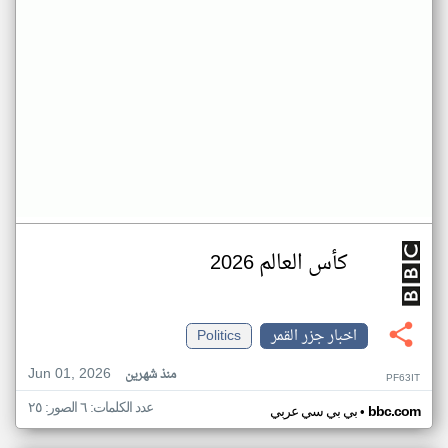
كأس العالم 2026
اخبار جزر القمر
Politics
Jun 01, 2026
منذ شهرين
PF63IT
عدد الكلمات: ٦ الصور: ٢٥
•
bbc.com
بي بي سي عربي