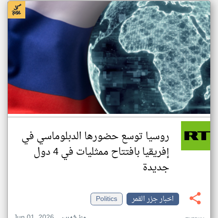
روسيا توسع حضورها الدبلوماسي في
إفريقيا بافتتاح ممثليات في 4 دول
جديدة
اخبار جزر القمر
Politics
Jun 01, 2026