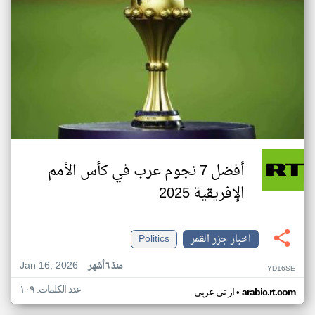
أفضل 7 نجوم عرب في كأس الأمم
الإفريقية 2025
اخبار جزر القمر
Politics
Jan 16, 2026
منذ ٦ أشهر
YD16SE
عدد الكلمات: ١٠٩
•
arabic.rt.com
ار تي عربي