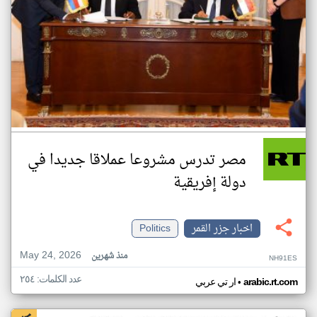
مصر تدرس مشروعا عملاقا جديدا في
دولة إفريقية
اخبار جزر القمر
Politics
May 24, 2026
منذ شهرين
NH91ES
عدد الكلمات: ٢٥٤
•
arabic.rt.com
ار تي عربي