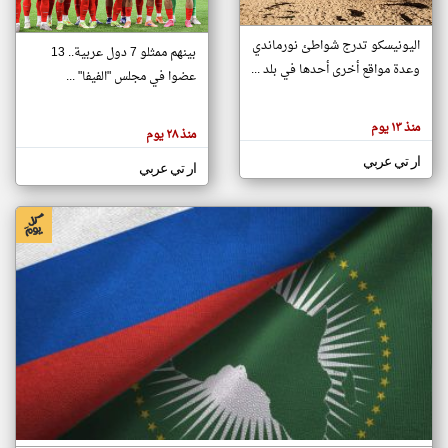
اليونيسكو تدرج شواطئ نورماندي
بينهم ممثلو 7 دول عربية.. 13
klyoum.com
وعدة مواقع أخرى أحدها في بلد ...
تغيير الدولة
عضوا في مجلس "الفيفا" ...
تعبر
مصادر الأخبار من جزر القمر
المقالات
الموجوده
اخبار جزر القمر على مدار الساعة
منذ ١٣ يوم
هنا عن
منذ ٢٨ يوم
وجهة
نظر
أهم اخبار جزر القمر العاجلة والمباشرة
ار تي عربي
كاتبيها.
ار تي عربي