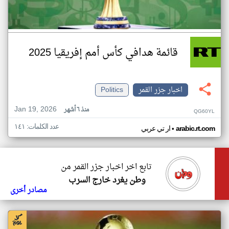
قائمة هدافي كأس أمم إفريقيا 2025
اخبار جزر القمر
Politics
Jan 19, 2026
منذ ٦ أشهر
QG60YL
عدد الكلمات: ١٤١
•
arabic.rt.com
ار تي عربي
تابع اخر اخبار جزر القمر من
وطن يغرد خارج السرب
مصادر أخرى