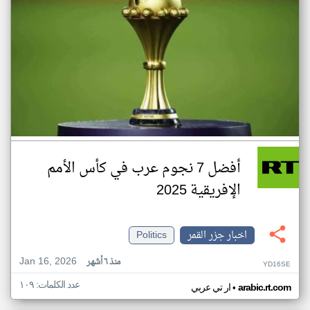
أفضل 7 نجوم عرب في كأس الأمم
الإفريقية 2025
اخبار جزر القمر
Politics
Jan 16, 2026
منذ ٦ أشهر
YD16SE
عدد الكلمات: ١٠٩
•
arabic.rt.com
ار تي عربي