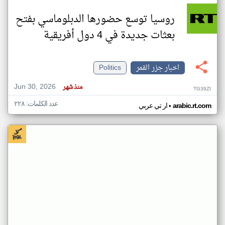
روسيا توسع حضورها الدبلوماسي بفتح
بعثات جديدة في 4 دول أفريقية
اخبار جزر القمر
Politics
Jun 30, 2026
منذ شهر
TG39ZI
عدد الكلمات: ٢٢٨
•
arabic.rt.com
ار تي عربي