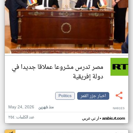
مصر تدرس مشروعا عملاقا جديدا في
دولة إفريقية
اخبار جزر القمر
Politics
May 24, 2026
منذ شهرين
NH91ES
عدد الكلمات: ٢٥٤
•
arabic.rt.com
ار تي عربي