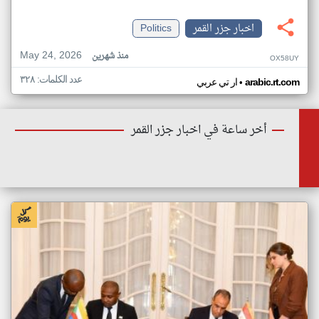
اخبار جزر القمر
Politics
May 24, 2026
منذ شهرين
OX58UY
عدد الكلمات: ٣٢٨
•
arabic.rt.com
ار تي عربي
أخر ساعة في اخبار جزر القمر