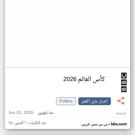
كأس العالم 2026
اخبار جزر القمر
Politics
Jun 01, 2026
منذ شهرين
PF63IT
عدد الكلمات: ٦ الصور: ٢٥
•
bbc.com
بي بي سي عربي