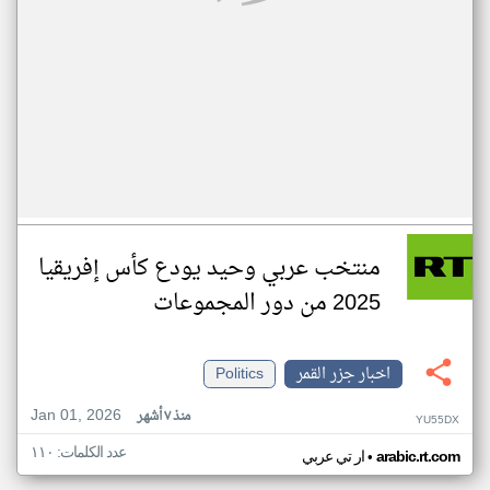
منتخب عربي وحيد يودع كأس إفريقيا
2025 من دور المجموعات
اخبار جزر القمر
Politics
Jan 01, 2026
منذ ٧ أشهر
YU55DX
عدد الكلمات: ١١٠
•
arabic.rt.com
ار تي عربي