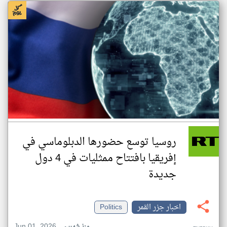
روسيا توسع حضورها الدبلوماسي في
إفريقيا بافتتاح ممثليات في 4 دول
جديدة
اخبار جزر القمر
Politics
Jun 01, 2026