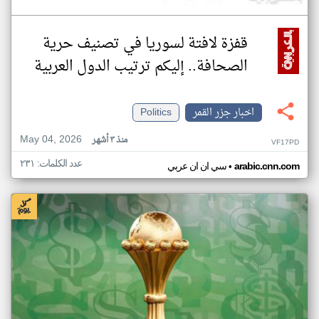
قفزة لافتة لسوريا في تصنيف حرية
الصحافة.. إليكم ترتيب الدول العربية
اخبار جزر القمر
Politics
May 04, 2026
منذ ٣ أشهر
VF17PD
عدد الكلمات: ٢٣١
•
arabic.cnn.com
سي ان ان عربي