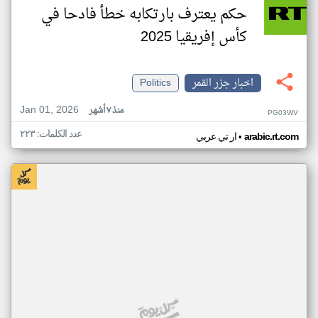
حكم يعترف بارتكابه خطأ فادحا في
كأس إفريقيا 2025
اخبار جزر القمر
Politics
Jan 01, 2026
منذ ٧ أشهر
PG03WV
عدد الكلمات: ٢٢٣
•
arabic.rt.com
ار تي عربي