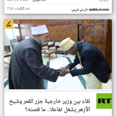
منذ شهرين
TN75KY
عدد الكلمات: ٢١٥
•
arabic.rt.com
ار تي عربي
لقاء بين وزير خارجية جزر القمر وشيخ
الأزهر يشعل تفاعلا.. ما قصته؟