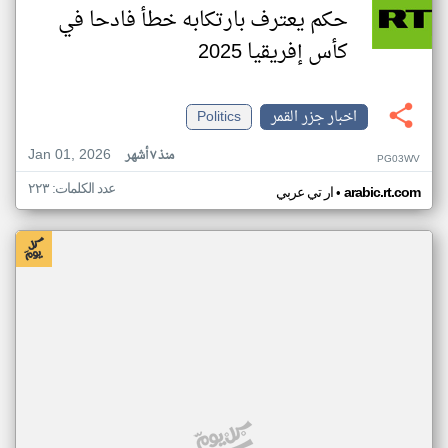
حكم يعترف بارتكابه خطأ فادحا في
كأس إفريقيا 2025
اخبار جزر القمر
Politics
Jan 01, 2026
منذ ٧ أشهر
PG03WV
عدد الكلمات: ٢٢٣
•
arabic.rt.com
ار تي عربي