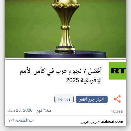
أفضل 7 نجوم عرب في كأس الأمم
الإفريقية 2025
اخبار جزر القمر
Politics
Jan 16, 2026
منذ ٦ أشهر
YD16SE
عدد الكلمات: ١٠٩
•
arabic.rt.com
ار تي عربي