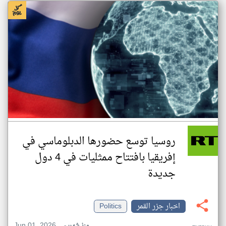
روسيا توسع حضورها الدبلوماسي في
إفريقيا بافتتاح ممثليات في 4 دول
جديدة
اخبار جزر القمر
Politics
Jun 01, 2026