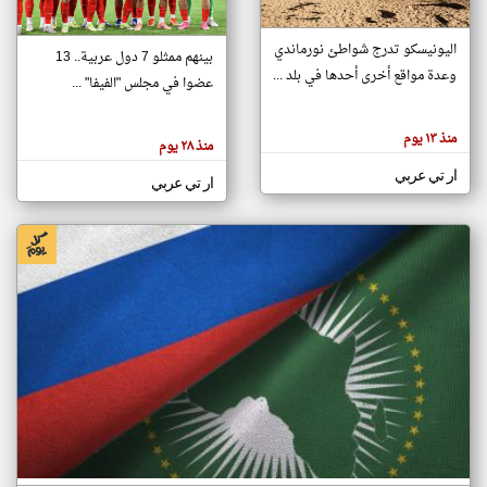
اليونيسكو تدرج شواطئ نورماندي
بينهم ممثلو 7 دول عربية.. 13
klyoum.com
وعدة مواقع أخرى أحدها في بلد ...
تغيير الدولة
عضوا في مجلس "الفيفا" ...
تعبر
مصادر الأخبار من جزر القمر
المقالات
الموجوده
اخبار جزر القمر على مدار الساعة
منذ ١٣ يوم
هنا عن
منذ ٢٨ يوم
وجهة
نظر
أهم اخبار جزر القمر العاجلة والمباشرة
ار تي عربي
كاتبيها.
ار تي عربي