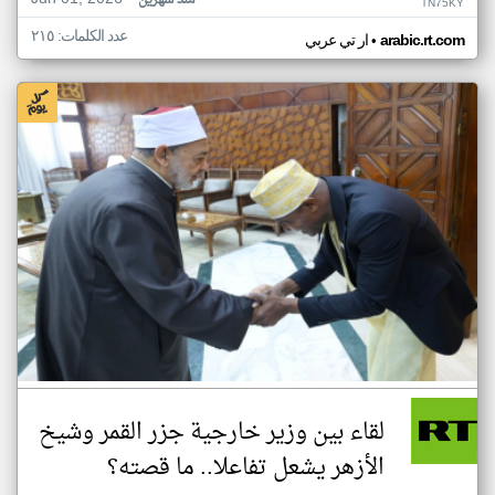
منذ شهرين
TN75KY
عدد الكلمات: ٢١٥
•
arabic.rt.com
ار تي عربي
لقاء بين وزير خارجية جزر القمر وشيخ
الأزهر يشعل تفاعلا.. ما قصته؟