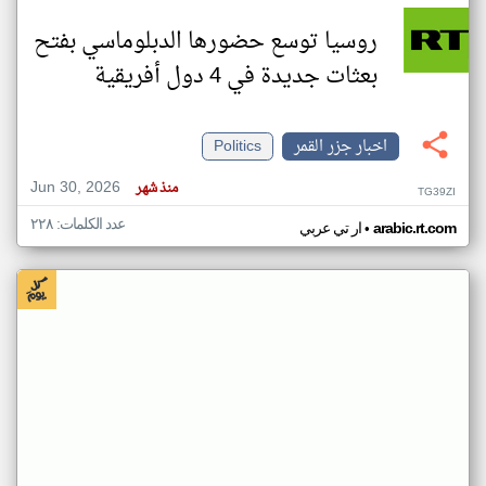
روسيا توسع حضورها الدبلوماسي بفتح
بعثات جديدة في 4 دول أفريقية
اخبار جزر القمر
Politics
Jun 30, 2026
منذ شهر
TG39ZI
عدد الكلمات: ٢٢٨
•
arabic.rt.com
ار تي عربي