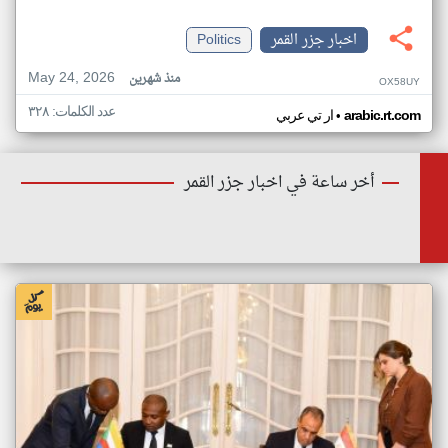
اخبار جزر القمر
Politics
May 24, 2026
منذ شهرين
OX58UY
عدد الكلمات: ٣٢٨
•
arabic.rt.com
ار تي عربي
أخر ساعة في اخبار جزر القمر