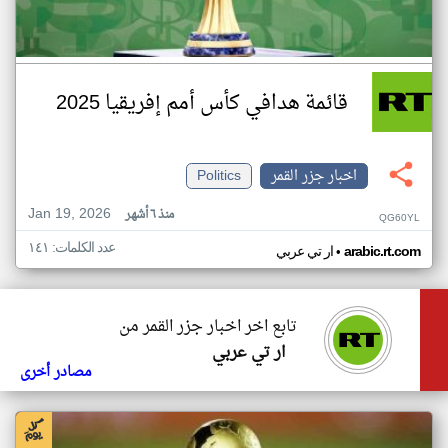
قائمة هدافي كأس أمم إفريقيا 2025
اخبار جزر القمر
Politics
Jan 19, 2026
منذ ٦ أشهر
QG60YL
عدد الكلمات: ١٤١
•
arabic.rt.com
ار تي عربي
تابع اخر اخبار جزر القمر من
ار تي عربي
مصادر أخرى