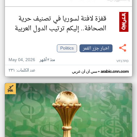
قفزة لافتة لسوريا في تصنيف حرية
الصحافة.. إليكم ترتيب الدول العربية
اخبار جزر القمر
Politics
May 04, 2026
منذ ٣ أشهر
VF17PD
عدد الكلمات: ٢٣١
•
arabic.cnn.com
سي ان ان عربي