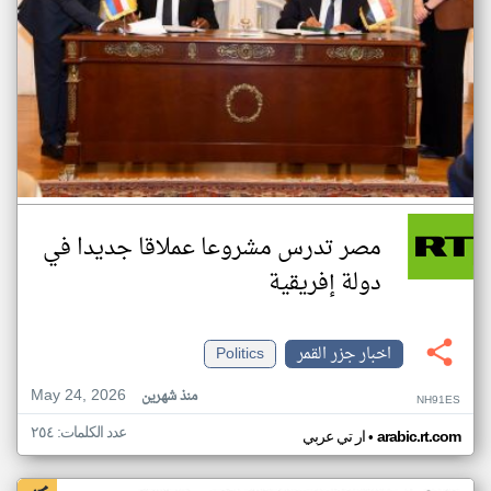
مصر تدرس مشروعا عملاقا جديدا في
دولة إفريقية
اخبار جزر القمر
Politics
May 24, 2026
منذ شهرين
NH91ES
عدد الكلمات: ٢٥٤
•
arabic.rt.com
ار تي عربي