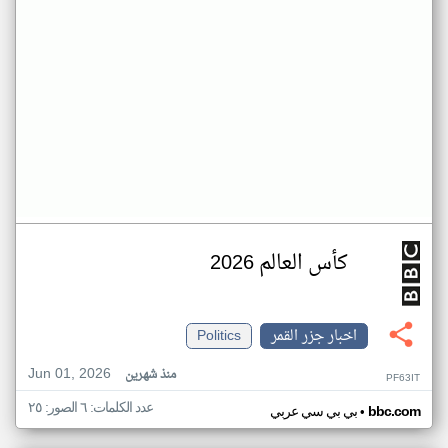
كأس العالم 2026
اخبار جزر القمر
Politics
Jun 01, 2026
منذ شهرين
PF63IT
عدد الكلمات: ٦ الصور: ٢٥
•
bbc.com
بي بي سي عربي