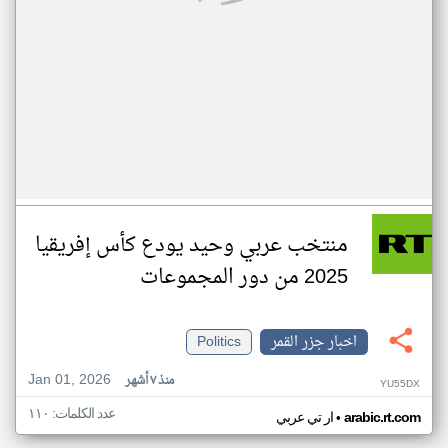
منتخب عربي وحيد يودع كأس إفريقيا
2025 من دور المجموعات
اخبار جزر القمر
Politics
Jan 01, 2026
منذ ٧ أشهر
YU55DX
عدد الكلمات: ١١٠
•
arabic.rt.com
ار تي عربي