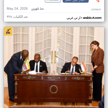
May 24, 2026
منذ شهرين
OX58UY
عدد الكلمات: ٣٢٨
•
arabic.rt.com
ار تي عربي