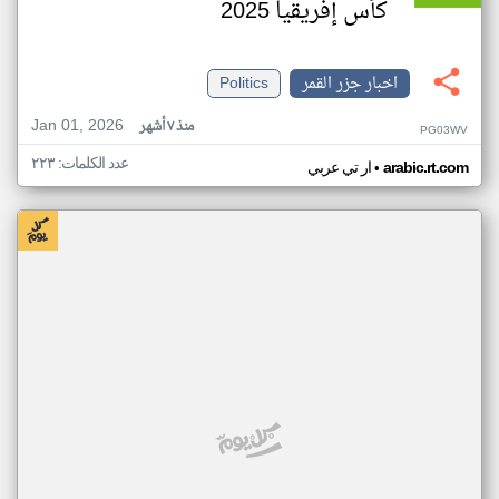
كأس إفريقيا 2025
اخبار جزر القمر
Politics
Jan 01, 2026
منذ ٧ أشهر
PG03WV
عدد الكلمات: ٢٢٣
•
arabic.rt.com
ار تي عربي