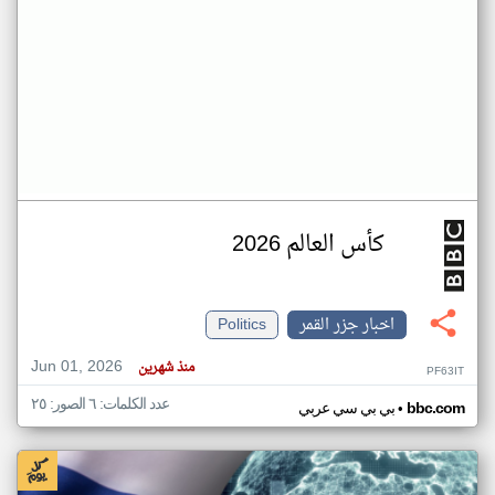
كأس العالم 2026
اخبار جزر القمر
Politics
Jun 01, 2026
منذ شهرين
PF63IT
عدد الكلمات: ٦ الصور: ٢٥
•
bbc.com
بي بي سي عربي