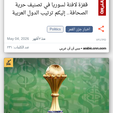
قفزة لافتة لسوريا في تصنيف حرية
الصحافة.. إليكم ترتيب الدول العربية
اخبار جزر القمر
Politics
May 04, 2026
منذ ٣ أشهر
VF17PD
عدد الكلمات: ٢٣١
•
arabic.cnn.com
سي ان ان عربي