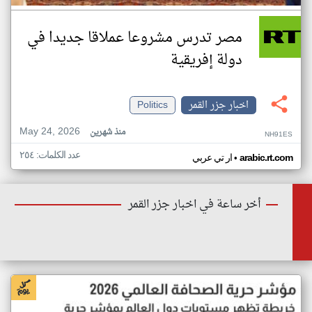
مصر تدرس مشروعا عملاقا جديدا في
دولة إفريقية
اخبار جزر القمر
Politics
May 24, 2026
منذ شهرين
NH91ES
عدد الكلمات: ٢٥٤
•
arabic.rt.com
ار تي عربي
أخر ساعة في اخبار جزر القمر