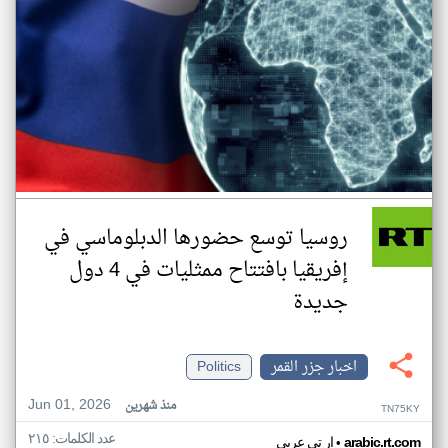
روسيا توسع حضورها الدبلوماسي في
إفريقيا بافتتاح ممثليات في 4 دول
جديدة
اخبار جزر القمر
Politics
Jun 01, 2026
منذ شهرين
TN75KY
عدد الكلمات: ٢١٥
•
arabic.rt.com
ار تي عربي