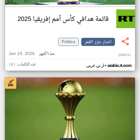
قائمة هدافي كأس أمم إفريقيا 2025
اخبار جزر القمر
Politics
Jan 19, 2026
منذ ٦ أشهر
QG60YL
عدد الكلمات: ١٤١
•
arabic.rt.com
ار تي عربي