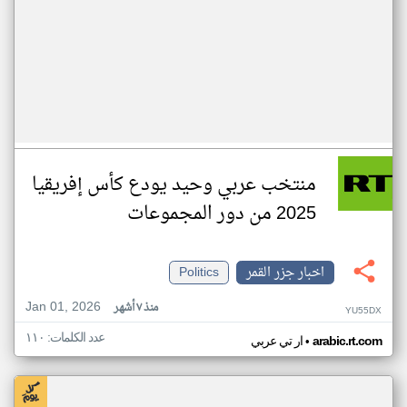
منتخب عربي وحيد يودع كأس إفريقيا
2025 من دور المجموعات
اخبار جزر القمر
Politics
Jan 01, 2026
منذ ٧ أشهر
YU55DX
عدد الكلمات: ١١٠
•
arabic.rt.com
ار تي عربي