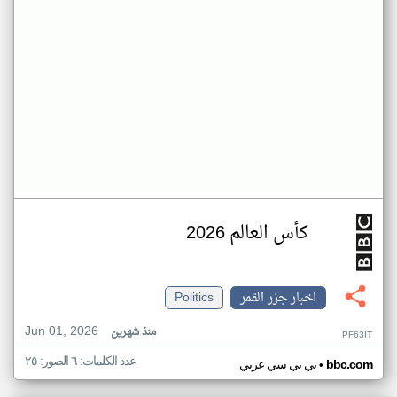
كأس العالم 2026
اخبار جزر القمر
Politics
Jun 01, 2026
منذ شهرين
PF63IT
عدد الكلمات: ٦ الصور: ٢٥
•
bbc.com
بي بي سي عربي