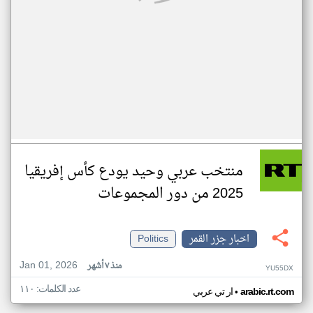
منتخب عربي وحيد يودع كأس إفريقيا
2025 من دور المجموعات
اخبار جزر القمر
Politics
Jan 01, 2026
منذ ٧ أشهر
YU55DX
عدد الكلمات: ١١٠
•
arabic.rt.com
ار تي عربي