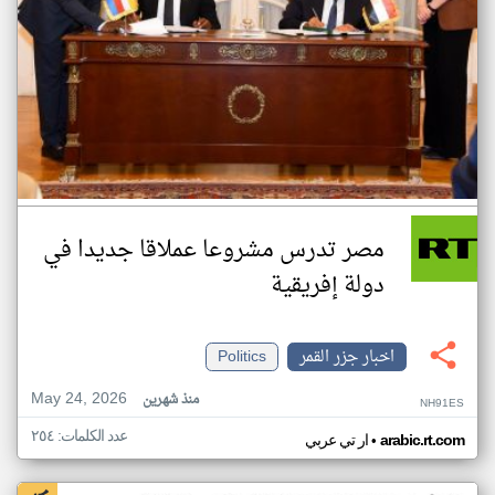
مصر تدرس مشروعا عملاقا جديدا في
دولة إفريقية
اخبار جزر القمر
Politics
May 24, 2026
منذ شهرين
NH91ES
عدد الكلمات: ٢٥٤
•
arabic.rt.com
ار تي عربي