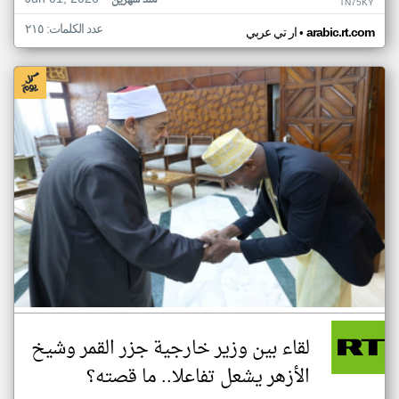
منذ شهرين
TN75KY
عدد الكلمات: ٢١٥
•
arabic.rt.com
ار تي عربي
لقاء بين وزير خارجية جزر القمر وشيخ
الأزهر يشعل تفاعلا.. ما قصته؟