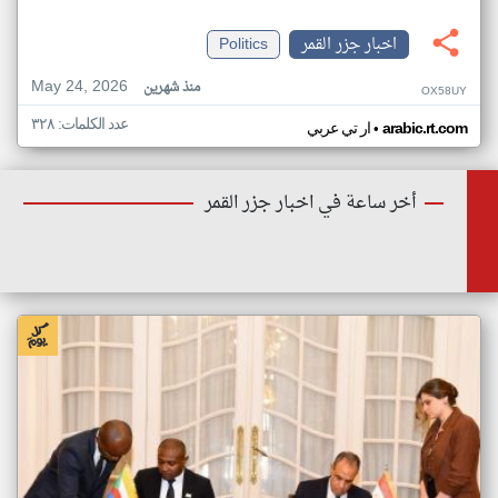
اخبار جزر القمر
Politics
May 24, 2026
منذ شهرين
OX58UY
عدد الكلمات: ٣٢٨
•
arabic.rt.com
ار تي عربي
أخر ساعة في اخبار جزر القمر