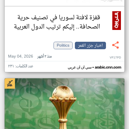
قفزة لافتة لسوريا في تصنيف حرية
الصحافة.. إليكم ترتيب الدول العربية
اخبار جزر القمر
Politics
May 04, 2026
منذ ٣ أشهر
VF17PD
عدد الكلمات: ٢٣١
•
arabic.cnn.com
سي ان ان عربي