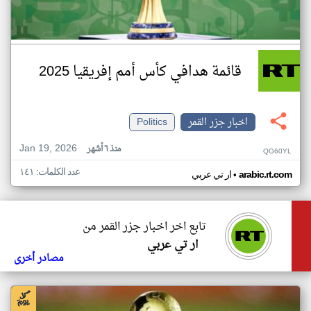
قائمة هدافي كأس أمم إفريقيا 2025
اخبار جزر القمر
Politics
Jan 19, 2026
منذ ٦ أشهر
QG60YL
عدد الكلمات: ١٤١
•
arabic.rt.com
ار تي عربي
تابع اخر اخبار جزر القمر من
ار تي عربي
مصادر أخرى