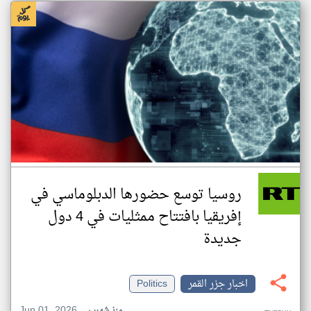
روسيا توسع حضورها الدبلوماسي في
إفريقيا بافتتاح ممثليات في 4 دول
جديدة
اخبار جزر القمر
Politics
Jun 01, 2026