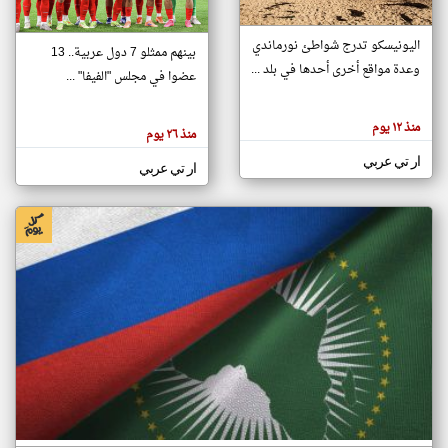
اليونيسكو تدرج شواطئ نورماندي
بينهم ممثلو 7 دول عربية.. 13
klyoum.com
وعدة مواقع أخرى أحدها في بلد ...
تغيير الدولة
عضوا في مجلس "الفيفا" ...
تعبر
مصادر الأخبار من جزر القمر
المقالات
الموجوده
اخبار جزر القمر على مدار الساعة
منذ ١٢ يوم
هنا عن
منذ ٢٦ يوم
وجهة
نظر
أهم اخبار جزر القمر العاجلة والمباشرة
ار تي عربي
كاتبيها.
ار تي عربي