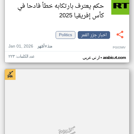
حكم يعترف بارتكابه خطأ فادحا في
كأس إفريقيا 2025
اخبار جزر القمر
Politics
Jan 01, 2026
منذ ٧ أشهر
PG03WV
عدد الكلمات: ٢٢٣
•
arabic.rt.com
ار تي عربي