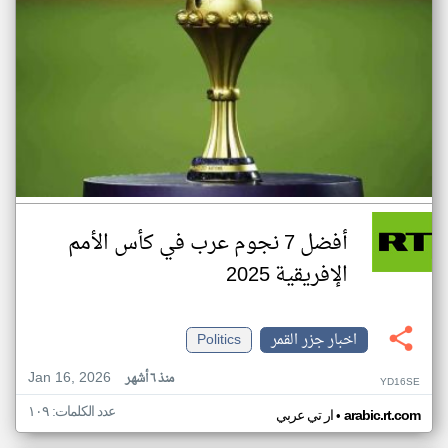
أفضل 7 نجوم عرب في كأس الأمم
الإفريقية 2025
اخبار جزر القمر
Politics
Jan 16, 2026
منذ ٦ أشهر
YD16SE
عدد الكلمات: ١٠٩
•
arabic.rt.com
ار تي عربي