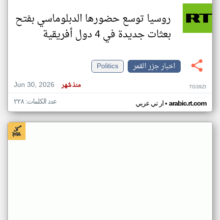
روسيا توسع حضورها الدبلوماسي بفتح
بعثات جديدة في 4 دول أفريقية
اخبار جزر القمر
Politics
Jun 30, 2026
منذ شهر
TG39ZI
عدد الكلمات: ٢٢٨
•
arabic.rt.com
ار تي عربي