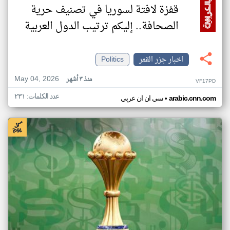
قفزة لافتة لسوريا في تصنيف حرية
الصحافة.. إليكم ترتيب الدول العربية
اخبار جزر القمر
Politics
May 04, 2026
منذ ٣ أشهر
VF17PD
عدد الكلمات: ٢٣١
•
arabic.cnn.com
سي ان ان عربي