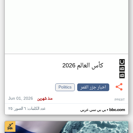
كأس العالم 2026
اخبار جزر القمر
Politics
Jun 01, 2026
منذ شهرين
PF63IT
عدد الكلمات: ٦ الصور: ٢٥
•
bbc.com
بي بي سي عربي