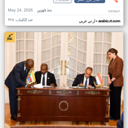
May 24, 2026
منذ شهرين
OX58UY
عدد الكلمات: ٣٢٨
•
arabic.rt.com
ار تي عربي