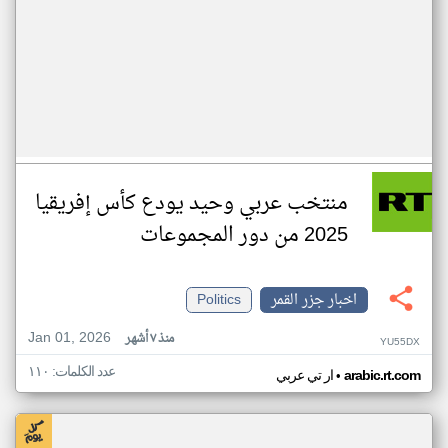
منتخب عربي وحيد يودع كأس إفريقيا
2025 من دور المجموعات
اخبار جزر القمر
Politics
Jan 01, 2026
منذ ٧ أشهر
YU55DX
عدد الكلمات: ١١٠
•
arabic.rt.com
ار تي عربي