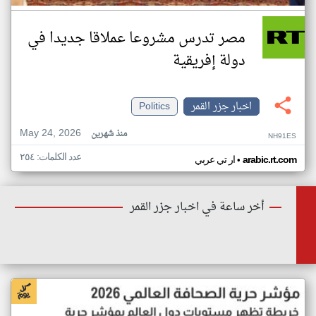
مصر تدرس مشروعا عملاقا جديدا في
دولة إفريقية
اخبار جزر القمر
Politics
May 24, 2026
منذ شهرين
NH91ES
عدد الكلمات: ٢٥٤
•
arabic.rt.com
ار تي عربي
أخر ساعة في اخبار جزر القمر