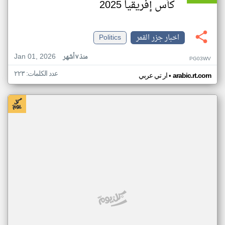
كأس إفريقيا 2025
اخبار جزر القمر
Politics
Jan 01, 2026
منذ ٧ أشهر
PG03WV
عدد الكلمات: ٢٢٣
•
arabic.rt.com
ار تي عربي