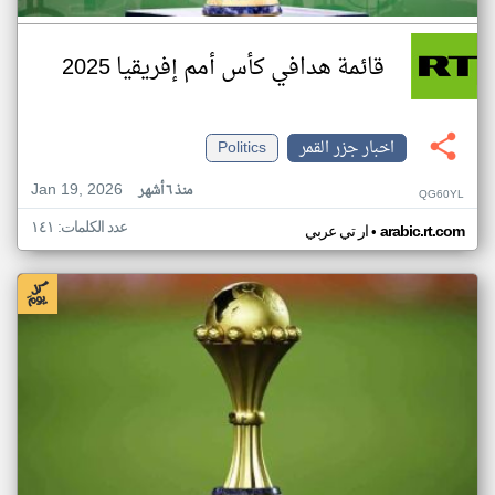
قائمة هدافي كأس أمم إفريقيا 2025
اخبار جزر القمر
Politics
Jan 19, 2026
منذ ٦ أشهر
QG60YL
عدد الكلمات: ١٤١
•
arabic.rt.com
ار تي عربي