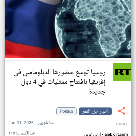
روسيا توسع حضورها الدبلوماسي في
إفريقيا بافتتاح ممثليات في 4 دول
جديدة
اخبار جزر القمر
Politics
Jun 01, 2026
منذ شهرين
TN75KY
عدد الكلمات: ٢١٥
•
arabic.rt.com
ار تي عربي