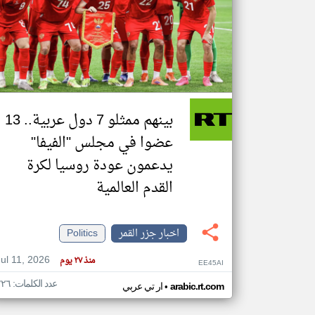
تعبر
المقالات
الموجوده
هنا عن
وجهة
نظر
بينهم ممثلو 7 دول عربية.. 13
كاتبيها.
عضوا في مجلس "الفيفا"
يدعمون عودة روسيا لكرة
القدم العالمية
اخبار جزر القمر
Politics
Jul 11, 2026
منذ ٢٧ يوم
EE45AI
عدد الكلمات: ٢٢٦
•
arabic.rt.com
ار تي عربي