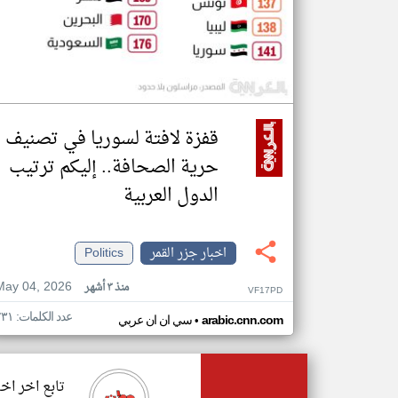
قفزة لافتة لسوريا في تصنيف
حرية الصحافة.. إليكم ترتيب
الدول العربية
اخبار جزر القمر
Politics
May 04, 2026
منذ ٣ أشهر
VF17PD
عدد الكلمات: ٢٣١
•
arabic.cnn.com
سي ان ان عربي
تابع اخر اخب