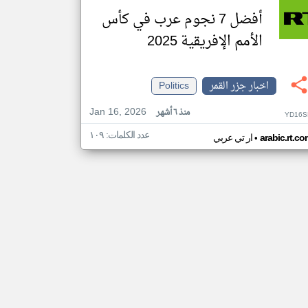
أفضل 7 نجوم عرب في كأس
الأمم الإفريقية 2025
اخبار جزر القمر
Politics
Jan 16, 2026
منذ ٦ أشهر
YD16S
عدد الكلمات: ١٠٩
•
arabic.rt.c
ار تي عربي