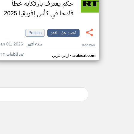
حكم يعترف بارتكابه خطأ
فادحا في كأس إفريقيا 2025
اخبار جزر القمر
Politics
Jan 01, 2026
منذ ٧ أشهر
PG03WV
عدد الكلمات: ٢٢٣
•
arabic.rt.com
ار تي عربي