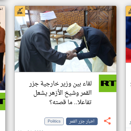
اخبار جزر القمر من ار تي عربي
اخ
لقاء بين وزير خارجية جزر
القمر وشيخ الأزهر يشعل
تفاعلا.. ما قصته؟
اخبار جزر القمر
Politics