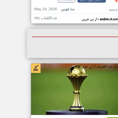
May 24, 2026
منذ شهرين
NH91E
عدد الكلمات: ٢٥٤
•
arabic.rt.c
ار تي عربي
بار جزر القمر من ار تي عربي