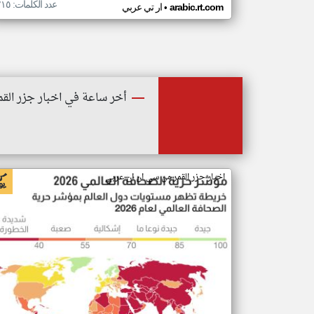
عدد الكلمات: ٢١٥
•
arabic.rt.com
ار تي عربي
أخر ساعة في اخبار جزر القم
اخبار جزر القمر من سي ان ان عربي