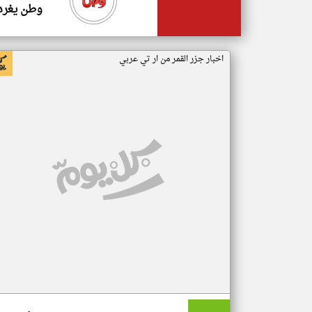
وطن يغرد
اخبار جزر القمر من ار تي عربي