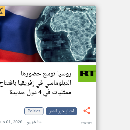
اخبار جزر القمر من ار تي عربي
روسيا توسع حضورها
الدبلوماسي في إفريقيا بافتتاح
ممثليات في 4 دول جديدة
اخبار جزر القمر
Politics
Jun 01, 2026
منذ شهرين
TN75KY