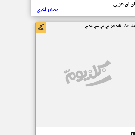
ن ان عربي
مصادر أخرى
بار جزر القمر من بي بي سي عربي