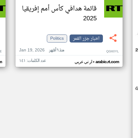
قائمة هدافي كأس أمم إفريقيا
2025
اخبار جزر القمر
Politics
Jan 19, 2026
منذ ٦ أشهر
E
QG60YL
عدد الكلمات: ١٤١
•
arabic.rt.com
ار تي عربي
om