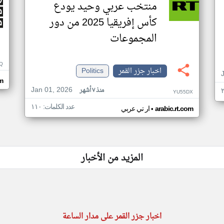
منتخب عربي وحيد يودع
كأس إفريقيا 2025 من دور
المجموعات
Q
اخبار جزر القمر
Politics
m
Jan 01, 2026
منذ ٧ أشهر
YU55DX
عدد الكلمات: ١١٠
•
arabic.rt.com
ار تي عربي
المزيد من الأخبار
اخبار جزر القمر على مدار الساعة