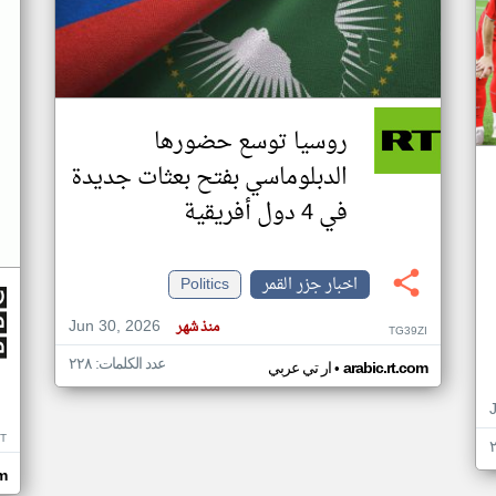
روسيا توسع حضورها
الدبلوماسي بفتح بعثات جديدة
في 4 دول أفريقية
اخبار جزر القمر
Politics
Jun 30, 2026
منذ شهر
TG39ZI
عدد الكلمات: ٢٢٨
•
arabic.rt.com
ار تي عربي
IT
m