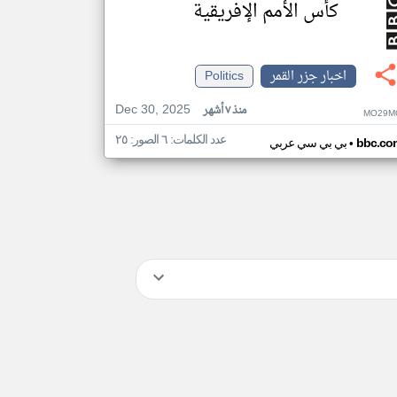
كأس الأمم الإفريقية
اخبار جزر القمر
Politics
Dec 30, 2025
منذ ٧ أشهر
MO29M
عدد الكلمات: ٦ الصور: ٢٥
•
bbc.co
بي بي سي عربي