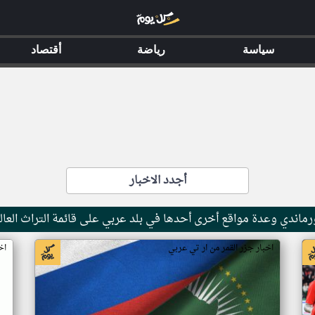
سياسة
رياضة
أقتصاد
أجدد الاخبار
ماندي وعدة مواقع أخرى أحدها في بلد عربي على قائمة التراث العال
اخبار جزر القمر من ار تي عربي
اخ