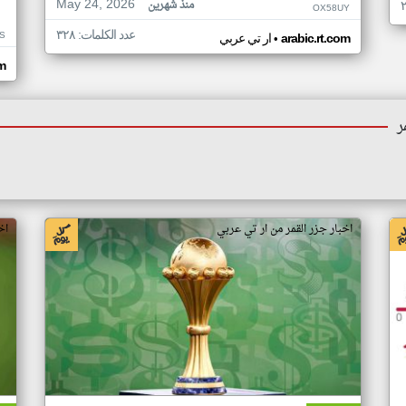
May 24, 2026
منذ شهرين
OX58UY
عدد الكلمات: ٣٢٨
S
•
arabic.rt.com
ار تي عربي
om
ر
اخبار جزر القمر من ار تي عربي
اخ