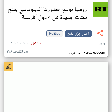
روسيا توسع حضورها الدبلوماسي بفتح
بعثات جديدة في 4 دول أفريقية
اخبار جزر القمر
Politics
Jun 30, 2026
منذ شهر
TG39ZI
عدد الكلمات: ٢٢٨
•
arabic.rt.com
ار تي عربي