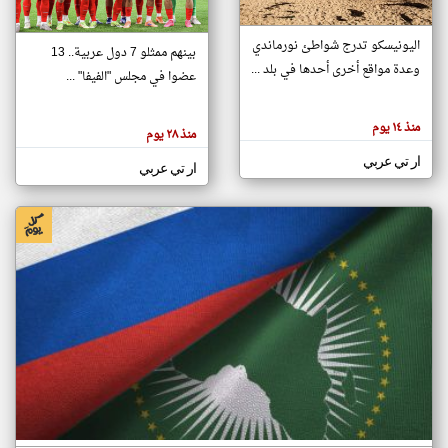
اليونيسكو تدرج شواطئ نورماندي
بينهم ممثلو 7 دول عربية.. 13
klyoum.com
وعدة مواقع أخرى أحدها في بلد ...
تغيير الدولة
عضوا في مجلس "الفيفا" ...
تعبر
مصادر الأخبار من جزر القمر
المقالات
الموجوده
اخبار جزر القمر على مدار الساعة
منذ ١٤ يوم
هنا عن
منذ ٢٨ يوم
وجهة
نظر
أهم اخبار جزر القمر العاجلة والمباشرة
ار تي عربي
كاتبيها.
ار تي عربي