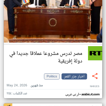
مصر تدرس مشروعا عملاقا جديدا في
دولة إفريقية
اخبار جزر القمر
Politics
May 24, 2026
منذ شهرين
NH91ES
عدد الكلمات: ٢٥٤
•
arabic.rt.com
ار تي عربي