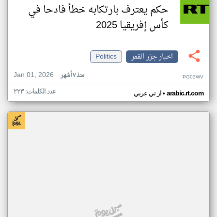
حكم يعترف بارتكابه خطأ فادحا في
كأس إفريقيا 2025
اخبار جزر القمر
Politics
Jan 01, 2026
منذ ٧ أشهر
PG03WV
عدد الكلمات: ٢٢٣
•
arabic.rt.com
ار تي عربي