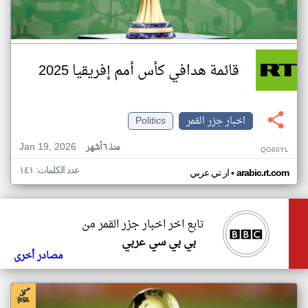
قائمة هدافي كأس أمم إفريقيا 2025
اخبار جزر القمر
Politics
Jan 19, 2026
منذ ٦ أشهر
QG60YL
عدد الكلمات: ١٤١
•
arabic.rt.com
ار تي عربي
تابع اخر اخبار جزر القمر من
بي بي سي عربي
مصادر أخرى