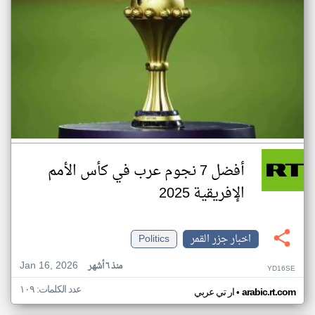
أفضل 7 نجوم عرب في كأس الأمم
الإفريقية 2025
اخبار جزر القمر
Politics
Jan 16, 2026
منذ ٦ أشهر
YD16SE
عدد الكلمات: ١٠٩
•
arabic.rt.com
ار تي عربي