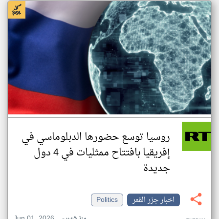
روسيا توسع حضورها الدبلوماسي في
إفريقيا بافتتاح ممثليات في 4 دول
جديدة
اخبار جزر القمر
Politics
Jun 01, 2026