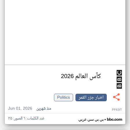
كأس العالم 2026
اخبار جزر القمر
Politics
Jun 01, 2026
منذ شهرين
PF63IT
عدد الكلمات: ٦ الصور: ٢٥
•
bbc.com
بي بي سي عربي