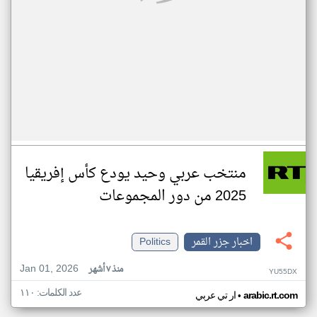
منتخب عربي وحيد يودع كأس إفريقيا
2025 من دور المجموعات
اخبار جزر القمر
Politics
Jan 01, 2026
منذ ٧ أشهر
YU55DX
عدد الكلمات: ١١٠
•
arabic.rt.com
ار تي عربي