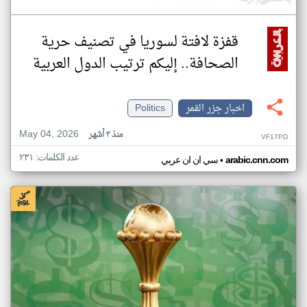
قفزة لافتة لسوريا في تصنيف حرية
الصحافة.. إليكم ترتيب الدول العربية
اخبار جزر القمر
Politics
May 04, 2026
منذ ٣ أشهر
VF17PD
عدد الكلمات: ٢٣١
•
arabic.cnn.com
سي ان ان عربي