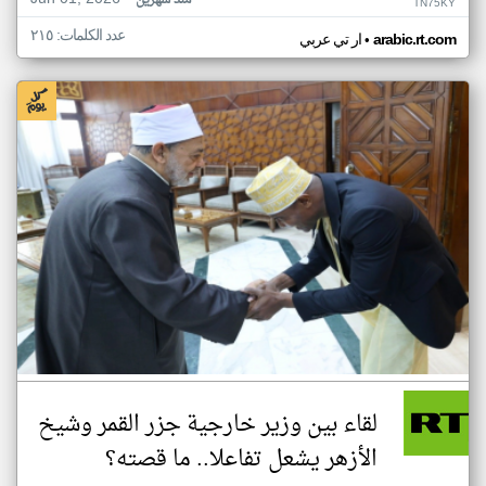
منذ شهرين
TN75KY
عدد الكلمات: ٢١٥
•
arabic.rt.com
ار تي عربي
لقاء بين وزير خارجية جزر القمر وشيخ
الأزهر يشعل تفاعلا.. ما قصته؟