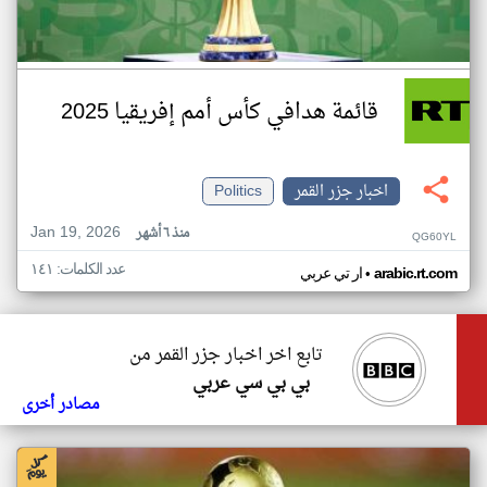
قائمة هدافي كأس أمم إفريقيا 2025
اخبار جزر القمر
Politics
Jan 19, 2026
منذ ٦ أشهر
QG60YL
عدد الكلمات: ١٤١
•
arabic.rt.com
ار تي عربي
تابع اخر اخبار جزر القمر من
بي بي سي عربي
مصادر أخرى