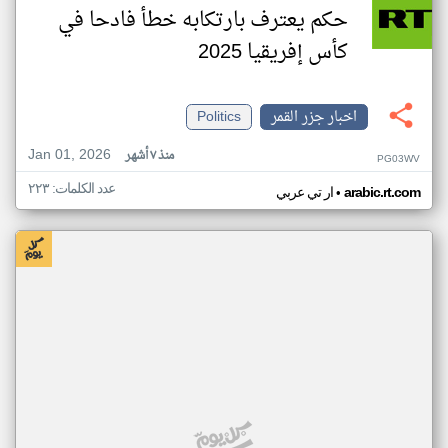
حكم يعترف بارتكابه خطأ فادحا في
كأس إفريقيا 2025
اخبار جزر القمر
Politics
Jan 01, 2026
منذ ٧ أشهر
PG03WV
عدد الكلمات: ٢٢٣
•
arabic.rt.com
ار تي عربي