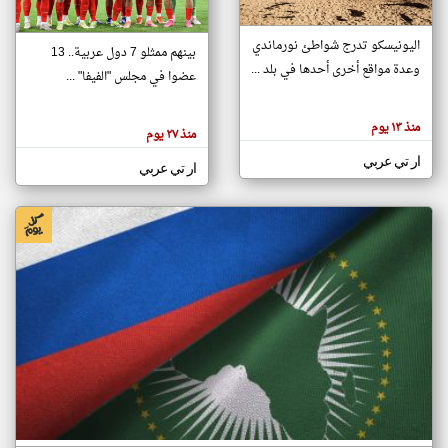
اليونيسكو تدرج شواطئ نورماندي
بينهم ممثلو 7 دول عربية.. 13
klyoum.com
وعدة مواقع أخرى أحدها في بلد ...
تغيير الدولة
عضوا في مجلس "الفيفا" ...
تعبر
مصادر الأخبار من جزر القمر
المقالات
الموجوده
اخبار جزر القمر على مدار الساعة
منذ ١٣ يوم
هنا عن
منذ ٢٧ يوم
وجهة
نظر
أهم اخبار جزر القمر العاجلة والمباشرة
ار تي عربي
كاتبيها.
ار تي عربي