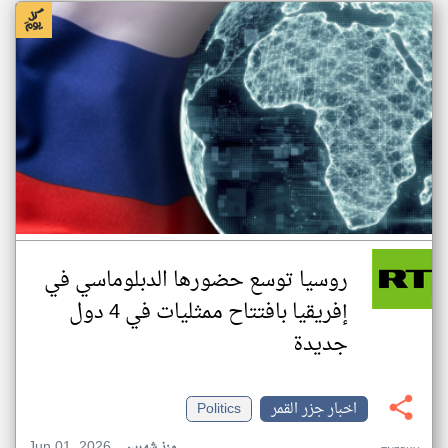
روسيا توسع حضورها الدبلوماسي في
إفريقيا بافتتاح ممثليات في 4 دول
جديدة
اخبار جزر القمر
Politics
Jun 01, 2026