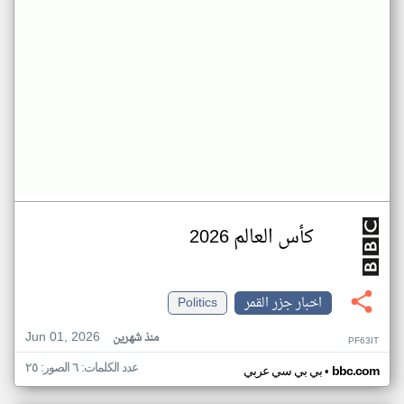
كأس العالم 2026
اخبار جزر القمر
Politics
Jun 01, 2026
منذ شهرين
PF63IT
عدد الكلمات: ٦ الصور: ٢٥
•
bbc.com
بي بي سي عربي