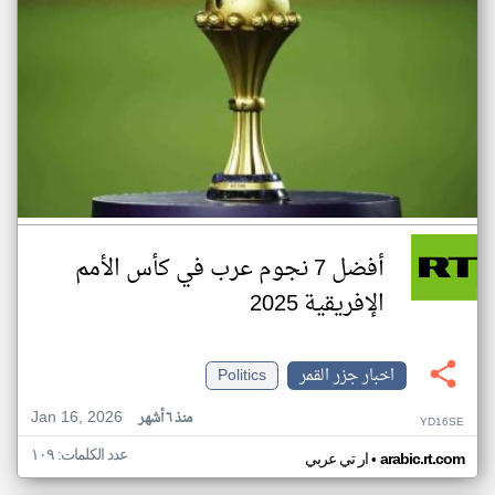
أفضل 7 نجوم عرب في كأس الأمم
الإفريقية 2025
اخبار جزر القمر
Politics
Jan 16, 2026
منذ ٦ أشهر
YD16SE
عدد الكلمات: ١٠٩
•
arabic.rt.com
ار تي عربي