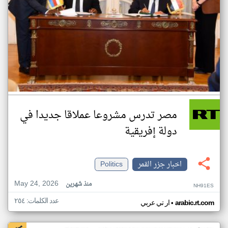
مصر تدرس مشروعا عملاقا جديدا في
دولة إفريقية
اخبار جزر القمر
Politics
May 24, 2026
منذ شهرين
NH91ES
عدد الكلمات: ٢٥٤
•
arabic.rt.com
ار تي عربي