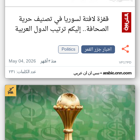
قفزة لافتة لسوريا في تصنيف حرية
الصحافة.. إليكم ترتيب الدول العربية
اخبار جزر القمر
Politics
May 04, 2026
منذ ٣ أشهر
VF17PD
عدد الكلمات: ٢٣١
•
arabic.cnn.com
سي ان ان عربي