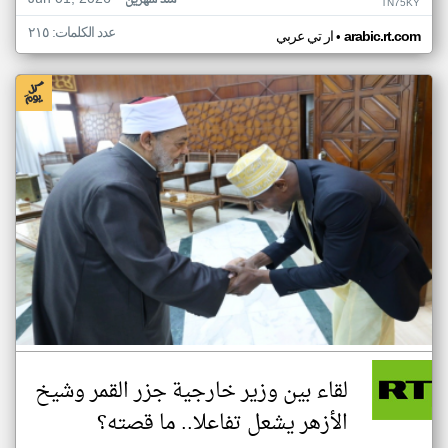
منذ شهرين
TN75KY
عدد الكلمات: ٢١٥
•
arabic.rt.com
ار تي عربي
لقاء بين وزير خارجية جزر القمر وشيخ
الأزهر يشعل تفاعلا.. ما قصته؟