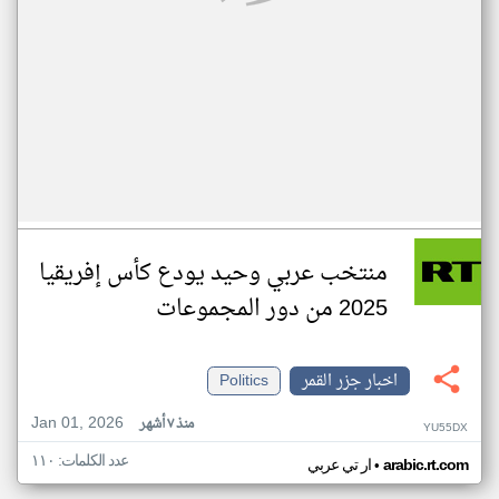
منتخب عربي وحيد يودع كأس إفريقيا
2025 من دور المجموعات
اخبار جزر القمر
Politics
Jan 01, 2026
منذ ٧ أشهر
YU55DX
عدد الكلمات: ١١٠
•
arabic.rt.com
ار تي عربي