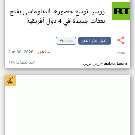
روسيا توسع حضورها الدبلوماسي بفتح
بعثات جديدة في 4 دول أفريقية
اخبار جزر القمر
Politics
Jun 30, 2026
منذ شهر
TG39ZI
عدد الكلمات: ٢٢٨
•
arabic.rt.com
ار تي عربي