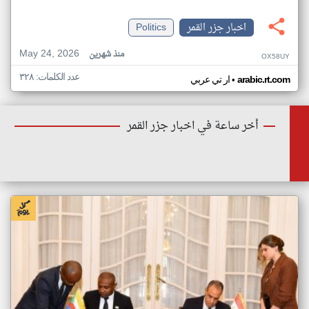
اخبار جزر القمر
Politics
May 24, 2026
منذ شهرين
OX58UY
عدد الكلمات: ٣٢٨
•
arabic.rt.com
ار تي عربي
أخر ساعة في اخبار جزر القمر