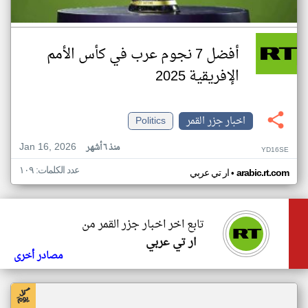
أفضل 7 نجوم عرب في كأس الأمم
الإفريقية 2025
اخبار جزر القمر
Politics
Jan 16, 2026
منذ ٦ أشهر
YD16SE
عدد الكلمات: ١٠٩
•
arabic.rt.com
ار تي عربي
تابع اخر اخبار جزر القمر من
ار تي عربي
مصادر أخرى