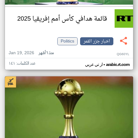
قائمة هدافي كأس أمم إفريقيا 2025
اخبار جزر القمر
Politics
Jan 19, 2026
منذ ٦ أشهر
QG60YL
عدد الكلمات: ١٤١
•
arabic.rt.com
ار تي عربي