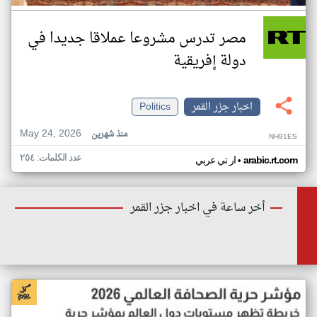
مصر تدرس مشروعا عملاقا جديدا في
دولة إفريقية
اخبار جزر القمر
Politics
May 24, 2026
منذ شهرين
NH91ES
عدد الكلمات: ٢٥٤
•
arabic.rt.com
ار تي عربي
أخر ساعة في اخبار جزر القمر