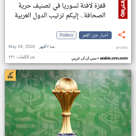
قفزة لافتة لسوريا في تصنيف حرية
الصحافة.. إليكم ترتيب الدول العربية
اخبار جزر القمر
Politics
May 04, 2026
منذ ٣ أشهر
VF17PD
عدد الكلمات: ٢٣١
•
arabic.cnn.com
سي ان ان عربي