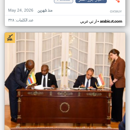
May 24, 2026
منذ شهرين
OX58UY
عدد الكلمات: ٣٢٨
•
arabic.rt.com
ار تي عربي