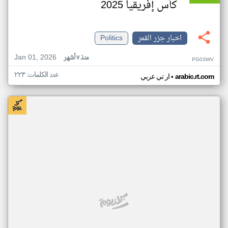
كأس إفريقيا 2025
اخبار جزر القمر
Politics
Jan 01, 2026
منذ ٧ أشهر
PG03WV
عدد الكلمات: ٢٢٣
•
arabic.rt.com
ار تي عربي