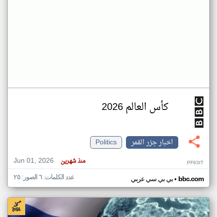
كأس العالم 2026
اخبار جزر القمر
Politics
Jun 01, 2026
منذ شهرين
PF63IT
عدد الكلمات: ٦ الصور: ٢٥
•
bbc.com
بي بي سي عربي