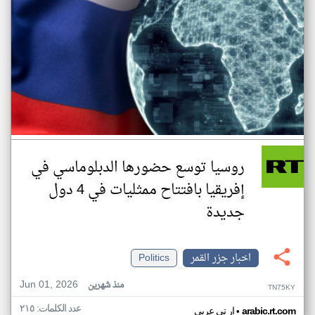
روسيا توسع حضورها الدبلوماسي في
إفريقيا بافتتاح ممثليات في 4 دول
جديدة
اخبار جزر القمر
Politics
Jun 01, 2026
منذ شهرين
TN75KY
عدد الكلمات: ٢١٥
•
arabic.rt.com
ار تي عربي