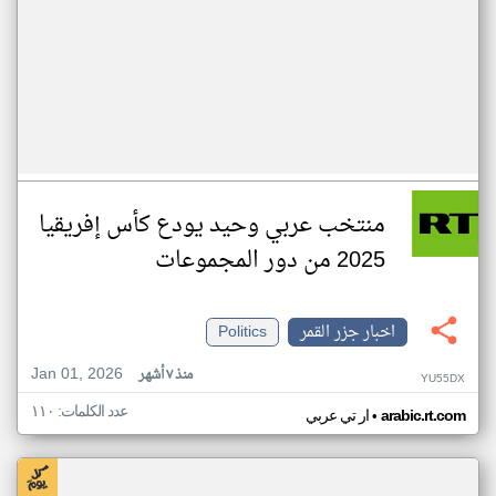
منتخب عربي وحيد يودع كأس إفريقيا
2025 من دور المجموعات
اخبار جزر القمر
Politics
Jan 01, 2026
منذ ٧ أشهر
YU55DX
عدد الكلمات: ١١٠
•
arabic.rt.com
ار تي عربي