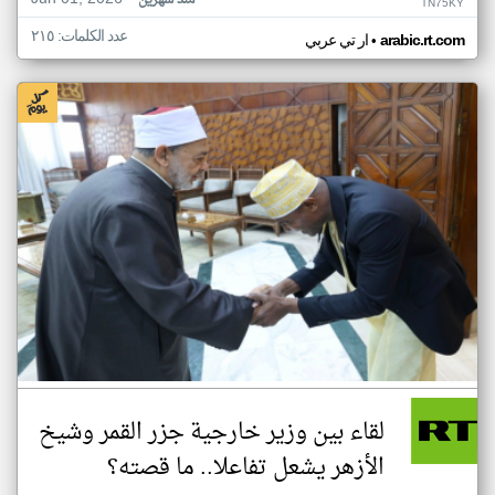
منذ شهرين
TN75KY
عدد الكلمات: ٢١٥
•
arabic.rt.com
ار تي عربي
لقاء بين وزير خارجية جزر القمر وشيخ
الأزهر يشعل تفاعلا.. ما قصته؟