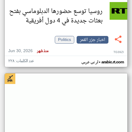
روسيا توسع حضورها الدبلوماسي بفتح
بعثات جديدة في 4 دول أفريقية
اخبار جزر القمر
Politics
Jun 30, 2026
منذ شهر
TG39ZI
عدد الكلمات: ٢٢٨
•
arabic.rt.com
ار تي عربي