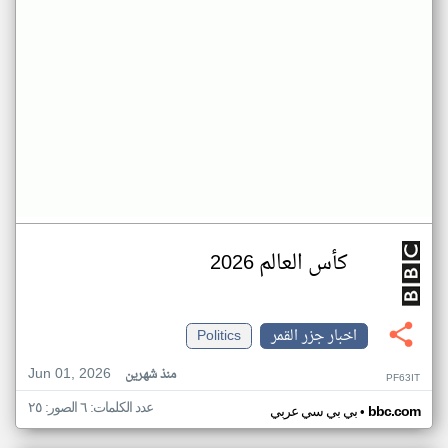
كأس العالم 2026
اخبار جزر القمر
Politics
Jun 01, 2026
منذ شهرين
PF63IT
عدد الكلمات: ٦ الصور: ٢٥
•
bbc.com
بي بي سي عربي