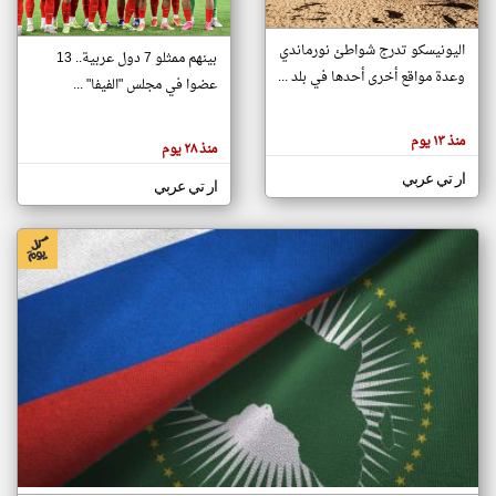
اليونيسكو تدرج شواطئ نورماندي
بينهم ممثلو 7 دول عربية.. 13
klyoum.com
وعدة مواقع أخرى أحدها في بلد ...
تغيير الدولة
عضوا في مجلس "الفيفا" ...
تعبر
مصادر الأخبار من جزر القمر
المقالات
الموجوده
اخبار جزر القمر على مدار الساعة
منذ ١٣ يوم
هنا عن
منذ ٢٨ يوم
وجهة
نظر
أهم اخبار جزر القمر العاجلة والمباشرة
ار تي عربي
كاتبيها.
ار تي عربي