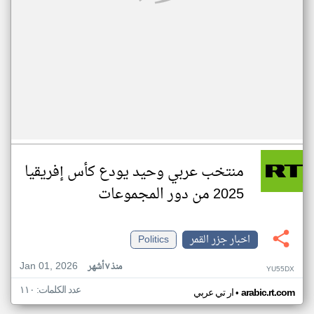
منتخب عربي وحيد يودع كأس إفريقيا
2025 من دور المجموعات
اخبار جزر القمر
Politics
Jan 01, 2026
منذ ٧ أشهر
YU55DX
عدد الكلمات: ١١٠
•
arabic.rt.com
ار تي عربي