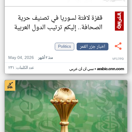
قفزة لافتة لسوريا في تصنيف حرية
الصحافة.. إليكم ترتيب الدول العربية
اخبار جزر القمر
Politics
May 04, 2026
منذ ٣ أشهر
VF17PD
عدد الكلمات: ٢٣١
•
arabic.cnn.com
سي ان ان عربي