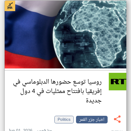
روسيا توسع حضورها الدبلوماسي في
إفريقيا بافتتاح ممثليات في 4 دول
جديدة
اخبار جزر القمر
Politics
Jun 01, 2026