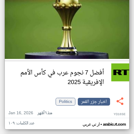
أفضل 7 نجوم عرب في كأس الأمم
الإفريقية 2025
اخبار جزر القمر
Politics
Jan 16, 2026
منذ ٦ أشهر
YD16SE
عدد الكلمات: ١٠٩
•
arabic.rt.com
ار تي عربي