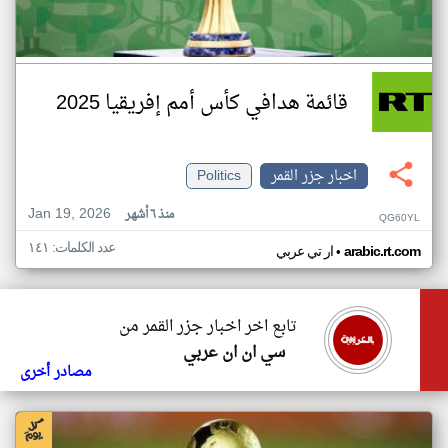
قائمة هدافي كأس أمم إفريقيا 2025
اخبار جزر القمر
Politics
Jan 19, 2026
منذ ٦ أشهر
QG60YL
عدد الكلمات: ١٤١
•
arabic.rt.com
ار تي عربي
تابع اخر اخبار جزر القمر من
سي ان ان عربي
مصادر أخرى