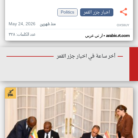
اخبار جزر القمر
Politics
May 24, 2026
منذ شهرين
OX58UY
عدد الكلمات: ٣٢٨
•
arabic.rt.com
ار تي عربي
أخر ساعة في اخبار جزر القمر