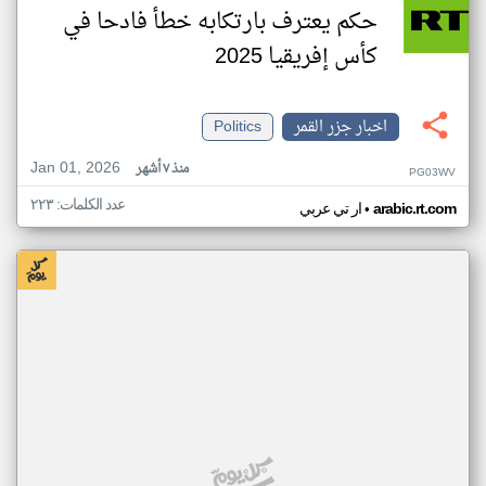
حكم يعترف بارتكابه خطأ فادحا في
كأس إفريقيا 2025
اخبار جزر القمر
Politics
Jan 01, 2026
منذ ٧ أشهر
PG03WV
عدد الكلمات: ٢٢٣
•
arabic.rt.com
ار تي عربي