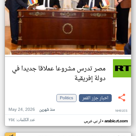
مصر تدرس مشروعا عملاقا جديدا في
دولة إفريقية
اخبار جزر القمر
Politics
May 24, 2026
منذ شهرين
NH91ES
عدد الكلمات: ٢٥٤
•
arabic.rt.com
ار تي عربي