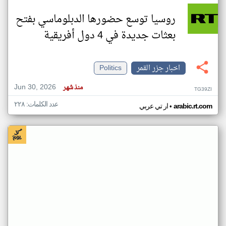
روسيا توسع حضورها الدبلوماسي بفتح
بعثات جديدة في 4 دول أفريقية
اخبار جزر القمر
Politics
Jun 30, 2026
منذ شهر
TG39ZI
عدد الكلمات: ٢٢٨
•
arabic.rt.com
ار تي عربي