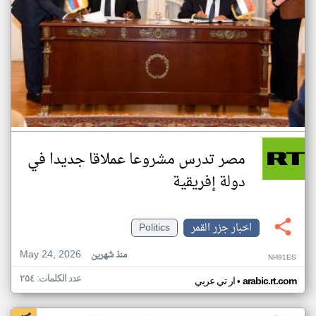
مصر تدرس مشروعا عملاقا جديدا في
دولة إفريقية
اخبار جزر القمر
Politics
May 24, 2026
منذ شهرين
NH91ES
عدد الكلمات: ٢٥٤
•
arabic.rt.com
ار تي عربي