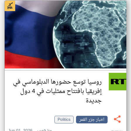
روسيا توسع حضورها الدبلوماسي في
إفريقيا بافتتاح ممثليات في 4 دول
جديدة
اخبار جزر القمر
Politics
Jun 01, 2026