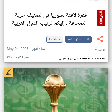
قفزة لافتة لسوريا في تصنيف حرية
الصحافة.. إليكم ترتيب الدول العربية
اخبار جزر القمر
Politics
May 04, 2026
منذ ٣ أشهر
VF17PD
عدد الكلمات: ٢٣١
•
arabic.cnn.com
سي ان ان عربي