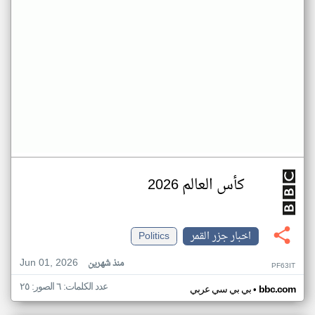
كأس العالم 2026
اخبار جزر القمر
Politics
Jun 01, 2026
منذ شهرين
PF63IT
عدد الكلمات: ٦ الصور: ٢٥
•
bbc.com
بي بي سي عربي