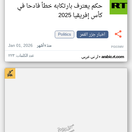
حكم يعترف بارتكابه خطأ فادحا في
كأس إفريقيا 2025
اخبار جزر القمر
Politics
Jan 01, 2026
منذ ٧ أشهر
PG03WV
عدد الكلمات: ٢٢٣
•
arabic.rt.com
ار تي عربي