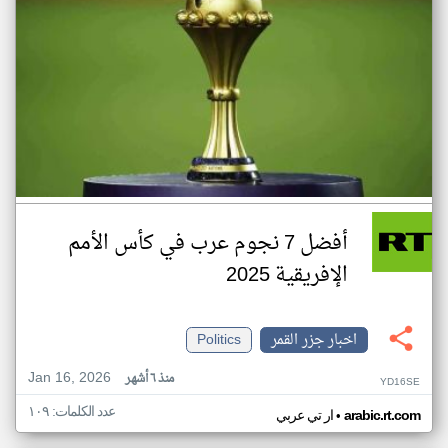
أفضل 7 نجوم عرب في كأس الأمم
الإفريقية 2025
اخبار جزر القمر
Politics
Jan 16, 2026
منذ ٦ أشهر
YD16SE
عدد الكلمات: ١٠٩
•
arabic.rt.com
ار تي عربي