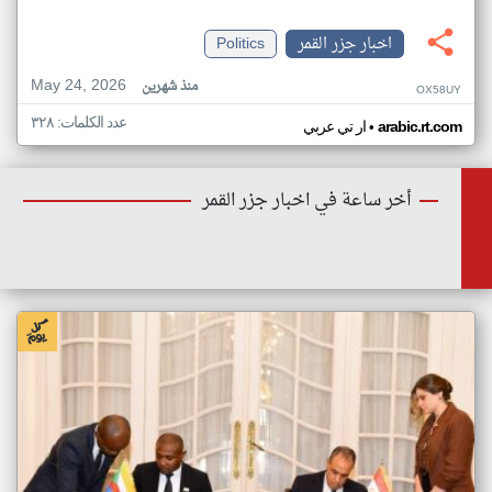
اخبار جزر القمر
Politics
May 24, 2026
منذ شهرين
OX58UY
عدد الكلمات: ٣٢٨
•
arabic.rt.com
ار تي عربي
أخر ساعة في اخبار جزر القمر