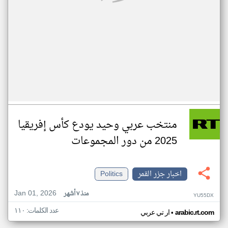
منتخب عربي وحيد يودع كأس إفريقيا
2025 من دور المجموعات
اخبار جزر القمر
Politics
Jan 01, 2026
منذ ٧ أشهر
YU55DX
عدد الكلمات: ١١٠
•
arabic.rt.com
ار تي عربي