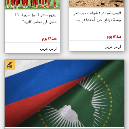
اليونيسكو تدرج شواطئ نورماندي
بينهم ممثلو 7 دول عربية.. 13
klyoum.com
وعدة مواقع أخرى أحدها في بلد ...
تغيير الدولة
عضوا في مجلس "الفيفا" ...
تعبر
مصادر الأخبار من جزر القمر
المقالات
الموجوده
اخبار جزر القمر على مدار الساعة
منذ ١٣ يوم
هنا عن
منذ ٢٨ يوم
وجهة
نظر
أهم اخبار جزر القمر العاجلة والمباشرة
ار تي عربي
كاتبيها.
ار تي عربي