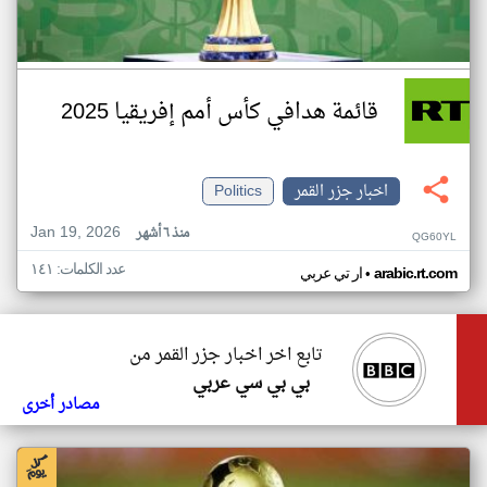
قائمة هدافي كأس أمم إفريقيا 2025
اخبار جزر القمر
Politics
Jan 19, 2026
منذ ٦ أشهر
QG60YL
عدد الكلمات: ١٤١
•
arabic.rt.com
ار تي عربي
تابع اخر اخبار جزر القمر من
بي بي سي عربي
مصادر أخرى