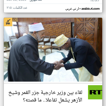
منذ شهرين
TN75KY
عدد الكلمات: ٢١٥
•
arabic.rt.com
ار تي عربي
لقاء بين وزير خارجية جزر القمر وشيخ
الأزهر يشعل تفاعلا.. ما قصته؟