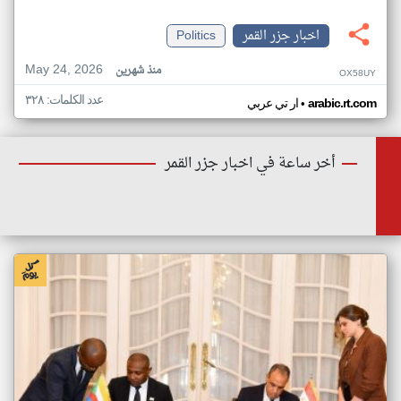
اخبار جزر القمر
Politics
May 24, 2026
منذ شهرين
OX58UY
عدد الكلمات: ٣٢٨
•
arabic.rt.com
ار تي عربي
أخر ساعة في اخبار جزر القمر