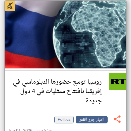
روسيا توسع حضورها الدبلوماسي في
إفريقيا بافتتاح ممثليات في 4 دول
جديدة
اخبار جزر القمر
Politics
Jun 01, 2026