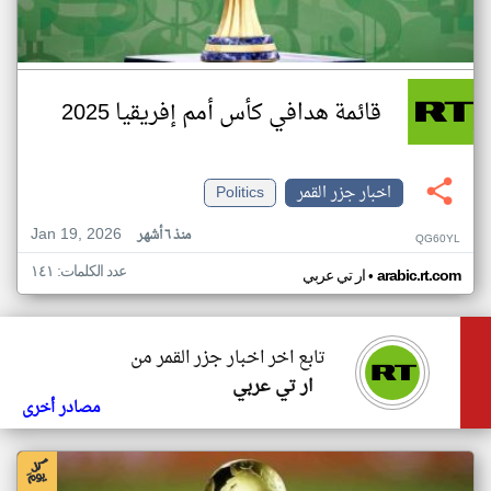
قائمة هدافي كأس أمم إفريقيا 2025
اخبار جزر القمر
Politics
Jan 19, 2026
منذ ٦ أشهر
QG60YL
عدد الكلمات: ١٤١
•
arabic.rt.com
ار تي عربي
تابع اخر اخبار جزر القمر من
ار تي عربي
مصادر أخرى