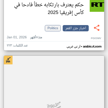
حكم يعترف بارتكابه خطأ فادحا في
كأس إفريقيا 2025
اخبار جزر القمر
Politics
Jan 01, 2026
منذ ٧ أشهر
PG03WV
عدد الكلمات: ٢٢٣
•
arabic.rt.com
ار تي عربي