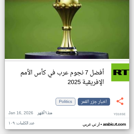
أفضل 7 نجوم عرب في كأس الأمم
الإفريقية 2025
اخبار جزر القمر
Politics
Jan 16, 2026
منذ ٦ أشهر
YD16SE
عدد الكلمات: ١٠٩
•
arabic.rt.com
ار تي عربي