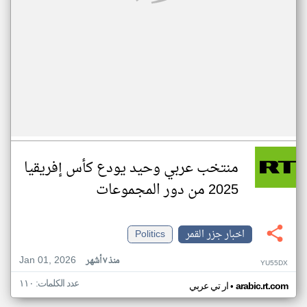
منتخب عربي وحيد يودع كأس إفريقيا
2025 من دور المجموعات
اخبار جزر القمر
Politics
Jan 01, 2026
منذ ٧ أشهر
YU55DX
عدد الكلمات: ١١٠
•
arabic.rt.com
ار تي عربي