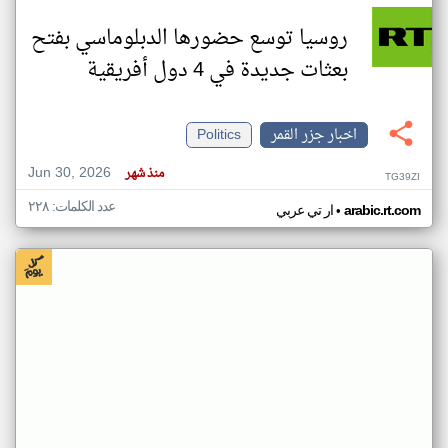
روسيا توسع حضورها الدبلوماسي بفتح
بعثات جديدة في 4 دول أفريقية
اخبار جزر القمر
Politics
Jun 30, 2026
منذ شهر
TG39ZI
عدد الكلمات: ٢٢٨
•
arabic.rt.com
ار تي عربي