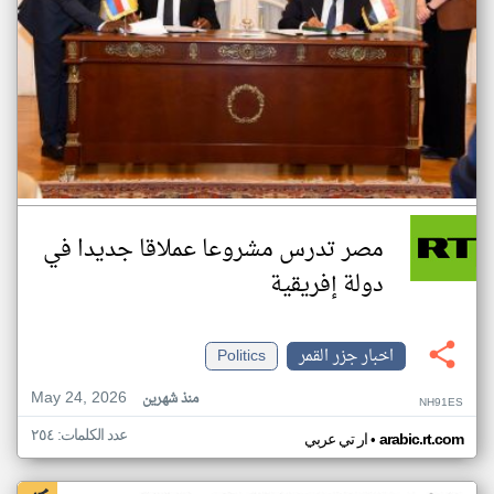
مصر تدرس مشروعا عملاقا جديدا في
دولة إفريقية
اخبار جزر القمر
Politics
May 24, 2026
منذ شهرين
NH91ES
عدد الكلمات: ٢٥٤
•
arabic.rt.com
ار تي عربي