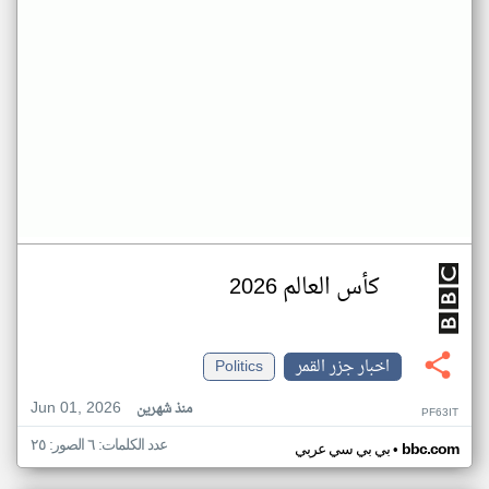
كأس العالم 2026
اخبار جزر القمر
Politics
Jun 01, 2026
منذ شهرين
PF63IT
عدد الكلمات: ٦ الصور: ٢٥
•
bbc.com
بي بي سي عربي