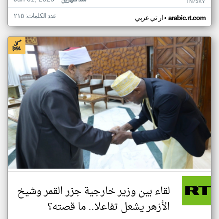
منذ شهرين
TN75KY
عدد الكلمات: ٢١٥
•
arabic.rt.com
ار تي عربي
لقاء بين وزير خارجية جزر القمر وشيخ
الأزهر يشعل تفاعلا.. ما قصته؟