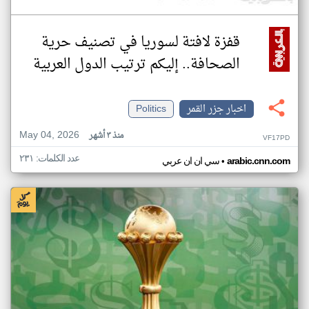
قفزة لافتة لسوريا في تصنيف حرية
الصحافة.. إليكم ترتيب الدول العربية
اخبار جزر القمر
Politics
May 04, 2026
منذ ٣ أشهر
VF17PD
عدد الكلمات: ٢٣١
•
arabic.cnn.com
سي ان ان عربي