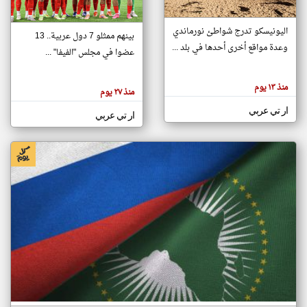
اليونيسكو تدرج شواطئ نورماندي
بينهم ممثلو 7 دول عربية.. 13
klyoum.com
وعدة مواقع أخرى أحدها في بلد ...
تغيير الدولة
عضوا في مجلس "الفيفا" ...
تعبر
مصادر الأخبار من جزر القمر
المقالات
الموجوده
اخبار جزر القمر على مدار الساعة
منذ ١٣ يوم
هنا عن
منذ ٢٧ يوم
وجهة
نظر
أهم اخبار جزر القمر العاجلة والمباشرة
ار تي عربي
كاتبيها.
ار تي عربي