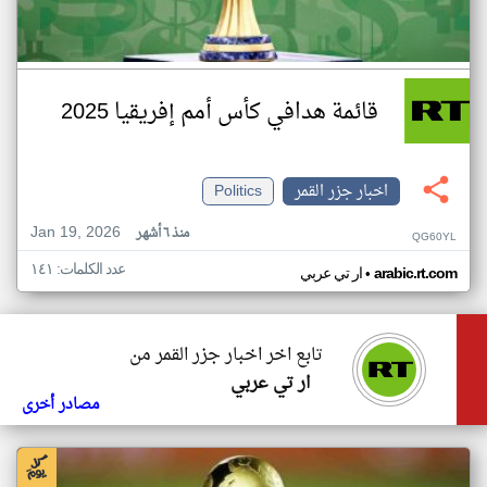
قائمة هدافي كأس أمم إفريقيا 2025
اخبار جزر القمر
Politics
Jan 19, 2026
منذ ٦ أشهر
QG60YL
عدد الكلمات: ١٤١
•
arabic.rt.com
ار تي عربي
تابع اخر اخبار جزر القمر من
ار تي عربي
مصادر أخرى