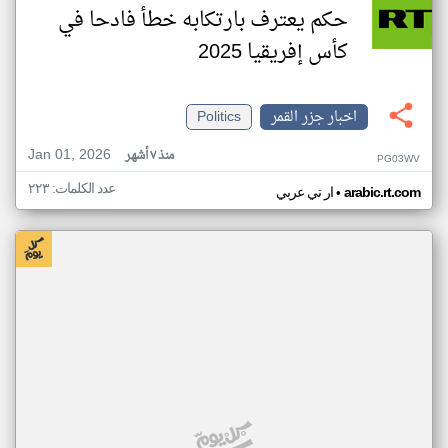
حكم يعترف بارتكابه خطأ فادحا في
كأس إفريقيا 2025
اخبار جزر القمر
Politics
Jan 01, 2026
منذ ٧ أشهر
PG03WV
عدد الكلمات: ٢٢٣
•
arabic.rt.com
ار تي عربي