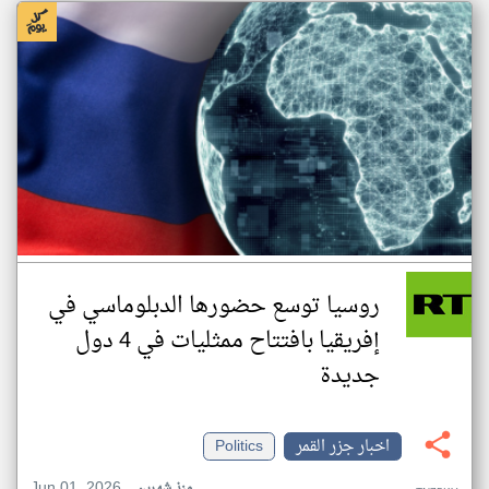
روسيا توسع حضورها الدبلوماسي في
إفريقيا بافتتاح ممثليات في 4 دول
جديدة
اخبار جزر القمر
Politics
Jun 01, 2026