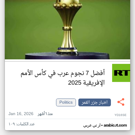
أفضل 7 نجوم عرب في كأس الأمم
الإفريقية 2025
اخبار جزر القمر
Politics
Jan 16, 2026
منذ ٦ أشهر
YD16SE
عدد الكلمات: ١٠٩
•
arabic.rt.com
ار تي عربي