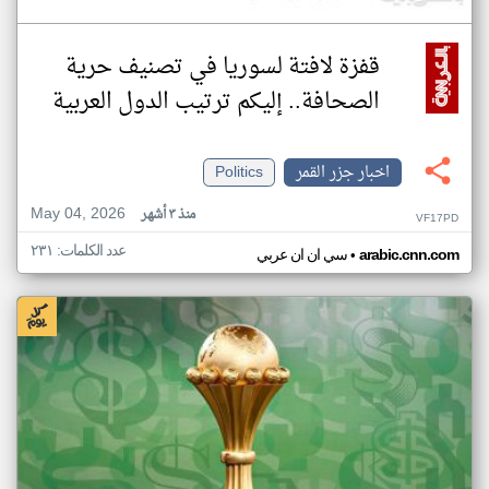
قفزة لافتة لسوريا في تصنيف حرية
الصحافة.. إليكم ترتيب الدول العربية
اخبار جزر القمر
Politics
May 04, 2026
منذ ٣ أشهر
VF17PD
عدد الكلمات: ٢٣١
•
arabic.cnn.com
سي ان ان عربي