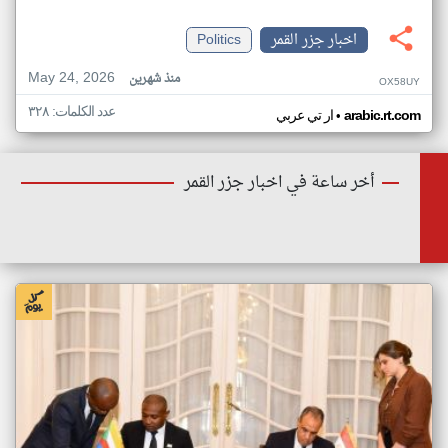
اخبار جزر القمر
Politics
May 24, 2026
منذ شهرين
OX58UY
عدد الكلمات: ٣٢٨
•
arabic.rt.com
ار تي عربي
أخر ساعة في اخبار جزر القمر