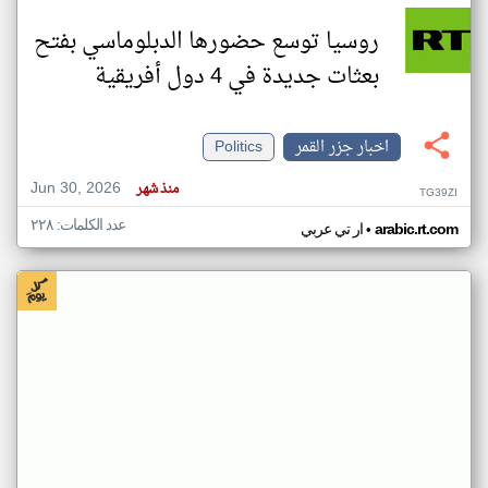
روسيا توسع حضورها الدبلوماسي بفتح
بعثات جديدة في 4 دول أفريقية
اخبار جزر القمر
Politics
Jun 30, 2026
منذ شهر
TG39ZI
عدد الكلمات: ٢٢٨
•
arabic.rt.com
ار تي عربي