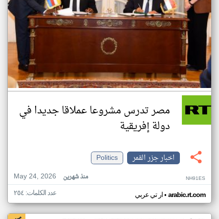
مصر تدرس مشروعا عملاقا جديدا في
دولة إفريقية
اخبار جزر القمر
Politics
May 24, 2026
منذ شهرين
NH91ES
عدد الكلمات: ٢٥٤
•
arabic.rt.com
ار تي عربي