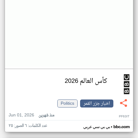
كأس العالم 2026
اخبار جزر القمر
Politics
Jun 01, 2026
منذ شهرين
PF63IT
عدد الكلمات: ٦ الصور: ٢٥
•
bbc.com
بي بي سي عربي