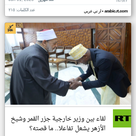
منذ شهرين
TN75KY
عدد الكلمات: ٢١٥
•
arabic.rt.com
ار تي عربي
لقاء بين وزير خارجية جزر القمر وشيخ
الأزهر يشعل تفاعلا.. ما قصته؟