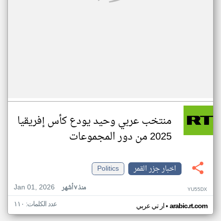
منتخب عربي وحيد يودع كأس إفريقيا
2025 من دور المجموعات
اخبار جزر القمر
Politics
Jan 01, 2026
منذ ٧ أشهر
YU55DX
عدد الكلمات: ١١٠
•
arabic.rt.com
ار تي عربي