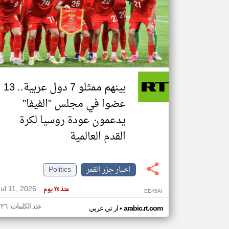
تعبر
المقالات
الموجوده
هنا عن
وجهة
نظر
بينهم ممثلو 7 دول عربية.. 13
كاتبيها.
عضوا في مجلس "الفيفا"
يدعمون عودة روسيا لكرة
القدم العالمية
اخبار جزر القمر
Politics
Jul 11, 2026
منذ ٢٥ يوم
EE45AI
عدد الكلمات: ٢٢٦
•
arabic.rt.com
ار تي عربي