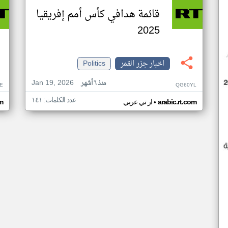
قائمة هدافي كأس أمم إفريقيا
2025
اخبار جزر القمر
Politics
Jan 19, 2026
منذ ٦ أشهر
E
QG60YL
عدد الكلمات: ١٤١
•
arabic.rt.com
ار تي عربي
om