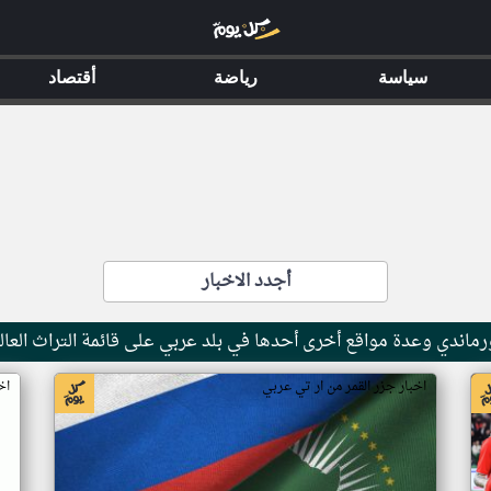
سياسة
رياضة
أقتصاد
أجدد الاخبار
ماندي وعدة مواقع أخرى أحدها في بلد عربي على قائمة التراث العال
اخبار جزر القمر من ار تي عربي
اخ