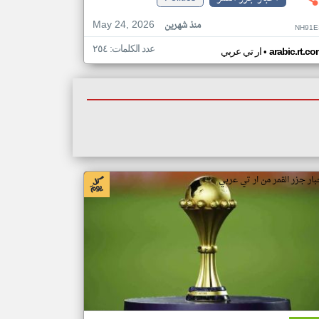
May 24, 2026
منذ شهرين
NH91E
عدد الكلمات: ٢٥٤
•
arabic.rt.c
ار تي عربي
بار جزر القمر من ار تي عربي