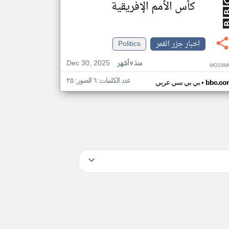
كأس الأمم الإفريقية
اخبار جزر القمر
Politics
Dec 30, 2025
منذ ٧ أشهر
MO29M
عدد الكلمات: ٦ الصور: ٢٥
•
bbc.co
بي بي سي عربي