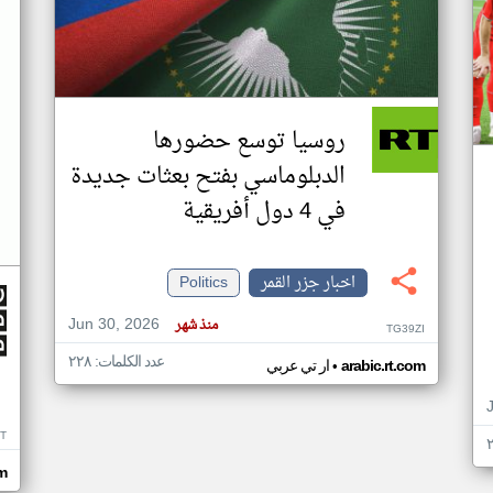
روسيا توسع حضورها
الدبلوماسي بفتح بعثات جديدة
في 4 دول أفريقية
اخبار جزر القمر
Politics
Jun 30, 2026
منذ شهر
TG39ZI
عدد الكلمات: ٢٢٨
•
arabic.rt.com
ار تي عربي
IT
m