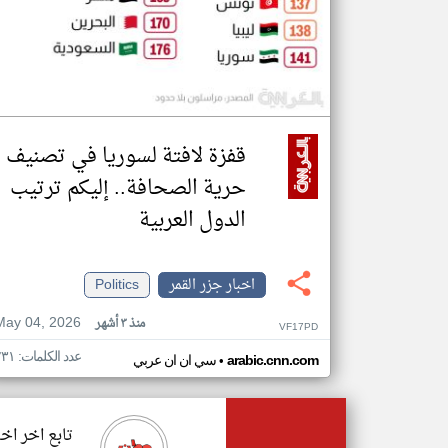
قفزة لافتة لسوريا في تصنيف
حرية الصحافة.. إليكم ترتيب
الدول العربية
اخبار جزر القمر
Politics
May 04, 2026
منذ ٣ أشهر
VF17PD
عدد الكلمات: ٢٣١
•
arabic.cnn.com
سي ان ان عربي
تابع اخر اخب