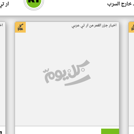
 خارج السرب
ار ت
اخبار جزر القمر من ار تي عربي
اخ