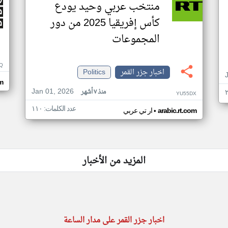
منتخب عربي وحيد يودع
كأس إفريقيا 2025 من دور
المجموعات
Q
اخبار جزر القمر
Politics
m
Jan 01, 2026
منذ ٧ أشهر
YU55DX
عدد الكلمات: ١١٠
•
arabic.rt.com
ار تي عربي
المزيد من الأخبار
اخبار جزر القمر على مدار الساعة