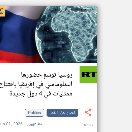
اخبار جزر القمر من ار تي عربي
روسيا توسع حضورها
الدبلوماسي في إفريقيا بافتتاح
ممثليات في 4 دول جديدة
اخبار جزر القمر
Politics
Jun 01, 2026
منذ شهرين
TN75KY