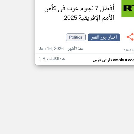
أفضل 7 نجوم عرب في كأس
الأمم الإفريقية 2025
اخبار جزر القمر
Politics
Jan 16, 2026
منذ ٦ أشهر
YD16S
عدد الكلمات: ١٠٩
•
arabic.rt.c
ار تي عربي