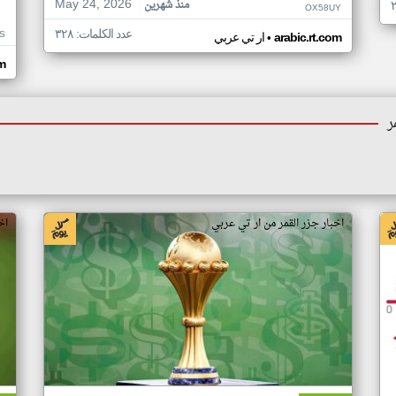
May 24, 2026
منذ شهرين
OX58UY
عدد الكلمات: ٣٢٨
S
•
arabic.rt.com
ار تي عربي
om
ر
اخبار جزر القمر من ار تي عربي
اخ