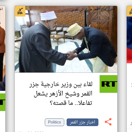
اخبار جزر القمر من ار تي عربي
اخ
لقاء بين وزير خارجية جزر
القمر وشيخ الأزهر يشعل
تفاعلا.. ما قصته؟
اخبار جزر القمر
Politics