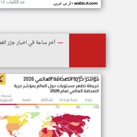
عدد الكلمات: ٢١٥
•
arabic.rt.com
ار تي عربي
أخر ساعة في اخبار جزر القم
اخبار جزر القمر من سي ان ان عربي