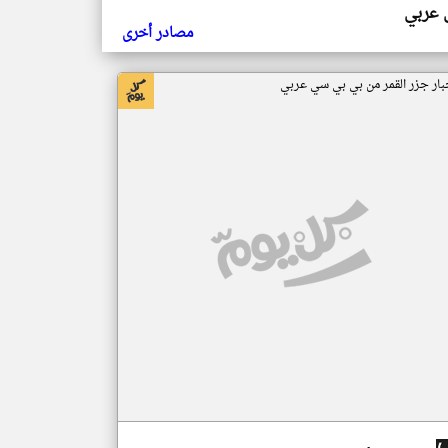
ي عربي
مصادر أخرى
بار جزر القمر من بي بي سي عربي