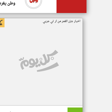
وطن يغرد
اخبار جزر القمر من ار تي عربي