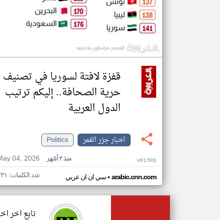
قفزة لافتة لسوريا في تصنيف
حرية الصحافة.. إليكم ترتيب
الدول العربية
اخبار جزر القمر
Politics
May 04, 2026
منذ ٣ أشهر
VF17PD
عدد الكلمات: ٢٣١
•
arabic.cnn.com
سي ان ان عربي
تابع اخر اخب