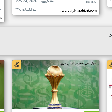
May 24, 2026
منذ شهرين
OX58UY
عدد الكلمات: ٣٢٨
S
•
arabic.rt.com
ار تي عربي
om
ر
اخبار جزر القمر من ار تي عربي
اخ