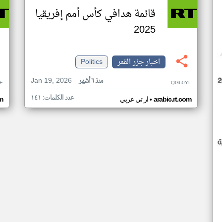
قائمة هدافي كأس أمم إفريقيا
2025
اخبار جزر القمر
Politics
Jan 19, 2026
منذ ٦ أشهر
E
QG60YL
عدد الكلمات: ١٤١
•
arabic.rt.com
ار تي عربي
om