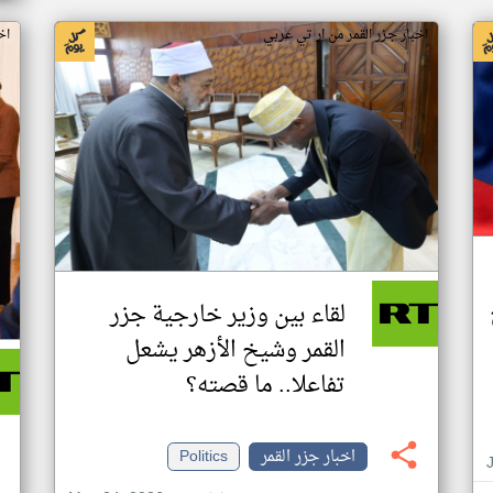
اخبار جزر القمر من ار تي عربي
اخ
لقاء بين وزير خارجية جزر
القمر وشيخ الأزهر يشعل
تفاعلا.. ما قصته؟
اخبار جزر القمر
Politics