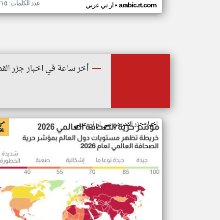
عدد الكلمات: ٢١٥
•
arabic.rt.com
ار تي عربي
أخر ساعة في اخبار جزر القم
اخبار جزر القمر من سي ان ان عربي