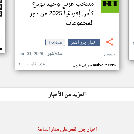
منتخب عربي وحيد يودع
كأس إفريقيا 2025 من دور
المجموعات
Q
اخبار جزر القمر
Politics
m
Jan 01, 2026
منذ ٧ أشهر
YU55DX
عدد الكلمات: ١١٠
•
arabic.rt.com
ار تي عربي
المزيد من الأخبار
اخبار جزر القمر على مدار الساعة