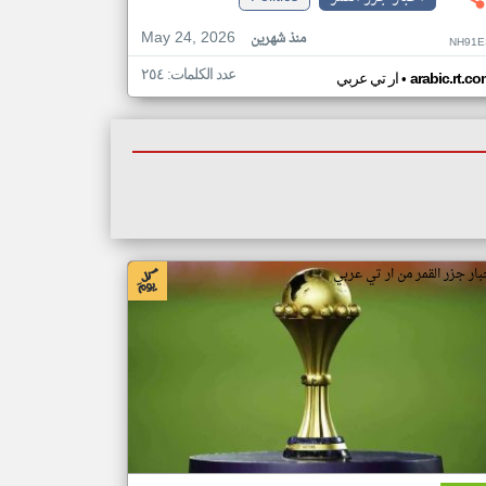
May 24, 2026
منذ شهرين
NH91E
عدد الكلمات: ٢٥٤
•
arabic.rt.c
ار تي عربي
بار جزر القمر من ار تي عربي