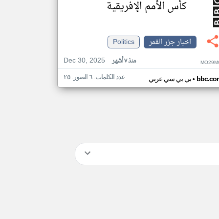
كأس الأمم الإفريقية
اخبار جزر القمر
Politics
Dec 30, 2025
منذ ٧ أشهر
MO29M
عدد الكلمات: ٦ الصور: ٢٥
•
bbc.co
بي بي سي عربي