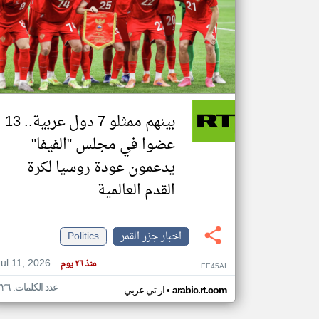
تعبر
المقالات
الموجوده
هنا عن
وجهة
نظر
بينهم ممثلو 7 دول عربية.. 13
كاتبيها.
عضوا في مجلس "الفيفا"
يدعمون عودة روسيا لكرة
القدم العالمية
اخبار جزر القمر
Politics
Jul 11, 2026
منذ ٢٦ يوم
EE45AI
عدد الكلمات: ٢٢٦
•
arabic.rt.com
ار تي عربي