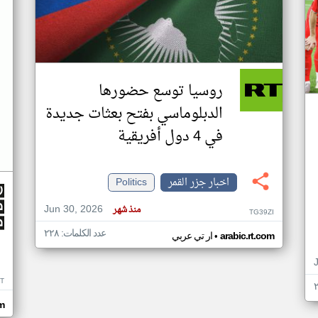
روسيا توسع حضورها
الدبلوماسي بفتح بعثات جديدة
في 4 دول أفريقية
اخبار جزر القمر
Politics
Jun 30, 2026
منذ شهر
TG39ZI
عدد الكلمات: ٢٢٨
•
arabic.rt.com
ار تي عربي
IT
m