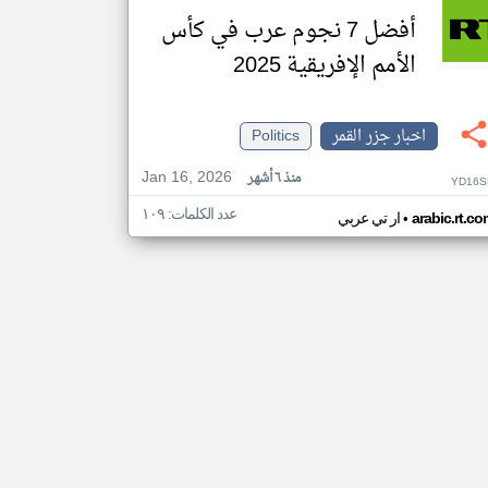
أفضل 7 نجوم عرب في كأس
الأمم الإفريقية 2025
اخبار جزر القمر
Politics
Jan 16, 2026
منذ ٦ أشهر
YD16S
عدد الكلمات: ١٠٩
•
arabic.rt.c
ار تي عربي