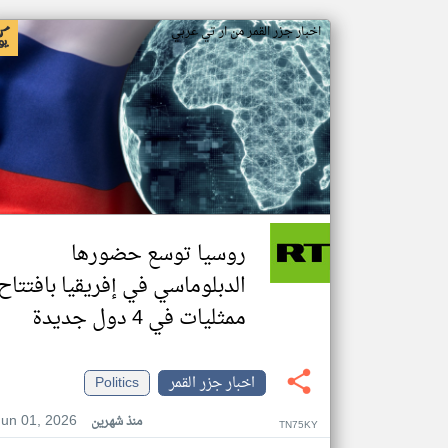
اخبار جزر القمر من ار تي عربي
روسيا توسع حضورها
الدبلوماسي في إفريقيا بافتتاح
ممثليات في 4 دول جديدة
اخبار جزر القمر
Politics
Jun 01, 2026
منذ شهرين
TN75KY