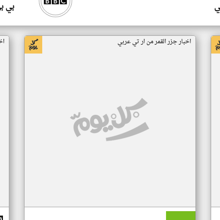
ي
بي ب
اخبار جزر القمر من ار تي عربي
اخ