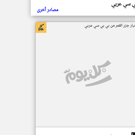
ي سي عربي
مصادر أخرى
بار جزر القمر من بي بي سي عربي