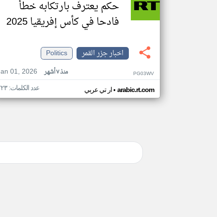
حكم يعترف بارتكابه خطأ
فادحا في كأس إفريقيا 2025
اخبار جزر القمر
Politics
Jan 01, 2026
منذ ٧ أشهر
PG03WV
عدد الكلمات: ٢٢٣
•
arabic.rt.com
ار تي عربي