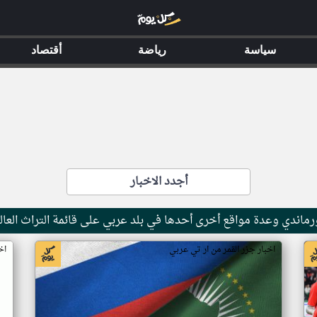
سياسة
رياضة
أقتصاد
أجدد الاخبار
ماندي وعدة مواقع أخرى أحدها في بلد عربي على قائمة التراث العال
اخبار جزر القمر من ار تي عربي
اخ