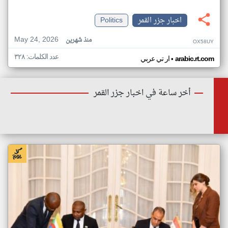
اخبار جزر القمر
Politics
May 24, 2026
منذ شهرين
OX58UY
عدد الكلمات: ٣٢٨
•
arabic.rt.com
ار تي عربي
أخر ساعة في اخبار جزر القمر