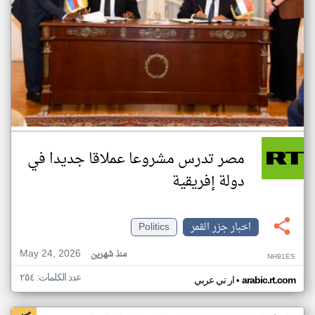
مصر تدرس مشروعا عملاقا جديدا في
دولة إفريقية
اخبار جزر القمر
Politics
May 24, 2026
منذ شهرين
NH91ES
عدد الكلمات: ٢٥٤
•
arabic.rt.com
ار تي عربي