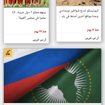
اليونيسكو تدرج شواطئ نورماندي
بينهم ممثلو 7 دول عربية.. 13
klyoum.com
وعدة مواقع أخرى أحدها في بلد ...
تغيير الدولة
عضوا في مجلس "الفيفا" ...
تعبر
مصادر الأخبار من جزر القمر
المقالات
الموجوده
اخبار جزر القمر على مدار الساعة
منذ ١٢ يوم
هنا عن
منذ ٢٧ يوم
وجهة
نظر
أهم اخبار جزر القمر العاجلة والمباشرة
ار تي عربي
كاتبيها.
ار تي عربي