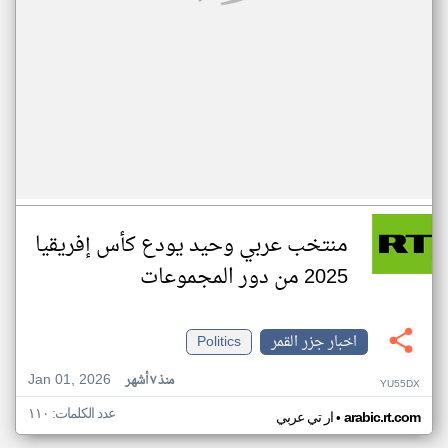
منتخب عربي وحيد يودع كأس إفريقيا
2025 من دور المجموعات
اخبار جزر القمر
Politics
Jan 01, 2026
منذ ٧ أشهر
YU55DX
عدد الكلمات: ١١٠
•
arabic.rt.com
ار تي عربي