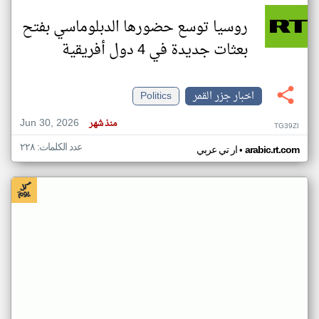
روسيا توسع حضورها الدبلوماسي بفتح
بعثات جديدة في 4 دول أفريقية
اخبار جزر القمر
Politics
Jun 30, 2026
منذ شهر
TG39ZI
عدد الكلمات: ٢٢٨
•
arabic.rt.com
ار تي عربي