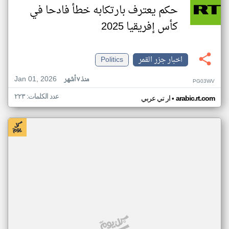
حكم يعترف بارتكابه خطأ فادحا في
كأس إفريقيا 2025
اخبار جزر القمر
Politics
Jan 01, 2026
منذ ٧ أشهر
PG03WV
عدد الكلمات: ٢٢٣
•
arabic.rt.com
ار تي عربي