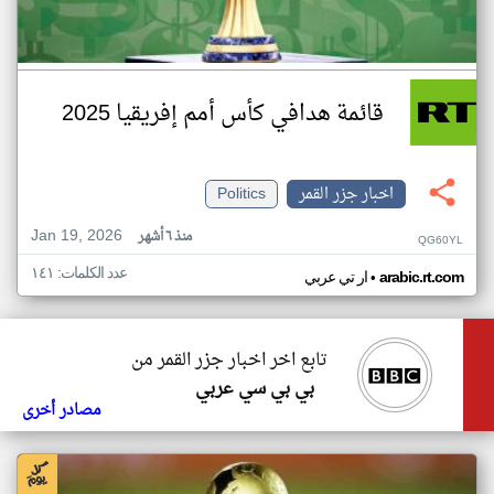
قائمة هدافي كأس أمم إفريقيا 2025
اخبار جزر القمر
Politics
Jan 19, 2026
منذ ٦ أشهر
QG60YL
عدد الكلمات: ١٤١
•
arabic.rt.com
ار تي عربي
تابع اخر اخبار جزر القمر من
بي بي سي عربي
مصادر أخرى