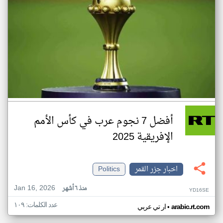
أفضل 7 نجوم عرب في كأس الأمم
الإفريقية 2025
اخبار جزر القمر
Politics
Jan 16, 2026
منذ ٦ أشهر
YD16SE
عدد الكلمات: ١٠٩
•
arabic.rt.com
ار تي عربي