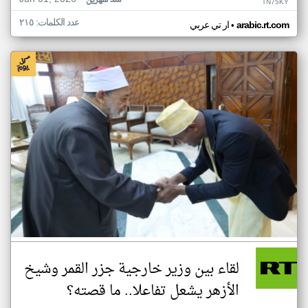
منذ شهرين
TN75KY
عدد الكلمات: ٢١٥
•
arabic.rt.com
ار تي عربي
لقاء بين وزير خارجية جزر القمر وشيخ
الأزهر يشعل تفاعلا.. ما قصته؟