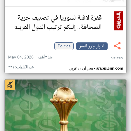
قفزة لافتة لسوريا في تصنيف حرية
الصحافة.. إليكم ترتيب الدول العربية
اخبار جزر القمر
Politics
May 04, 2026
منذ ٣ أشهر
VF17PD
عدد الكلمات: ٢٣١
•
arabic.cnn.com
سي ان ان عربي