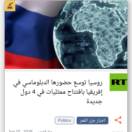
روسيا توسع حضورها الدبلوماسي في
إفريقيا بافتتاح ممثليات في 4 دول
جديدة
اخبار جزر القمر
Politics
Jun 01, 2026