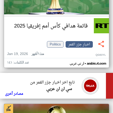
قائمة هدافي كأس أمم إفريقيا 2025
اخبار جزر القمر
Politics
Jan 19, 2026
منذ ٦ أشهر
QG60YL
عدد الكلمات: ١٤١
•
arabic.rt.com
ار تي عربي
تابع اخر اخبار جزر القمر من
سي ان ان عربي
مصادر أخرى