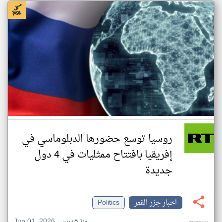
روسيا توسع حضورها الدبلوماسي في
إفريقيا بافتتاح ممثليات في 4 دول
جديدة
اخبار جزر القمر
Politics
Jun 01, 2026