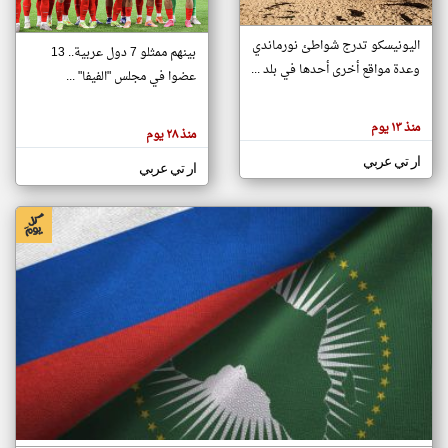
اليونيسكو تدرج شواطئ نورماندي
بينهم ممثلو 7 دول عربية.. 13
klyoum.com
وعدة مواقع أخرى أحدها في بلد ...
تغيير الدولة
عضوا في مجلس "الفيفا" ...
تعبر
مصادر الأخبار من جزر القمر
المقالات
الموجوده
اخبار جزر القمر على مدار الساعة
منذ ١٣ يوم
هنا عن
منذ ٢٨ يوم
وجهة
نظر
أهم اخبار جزر القمر العاجلة والمباشرة
ار تي عربي
كاتبيها.
ار تي عربي