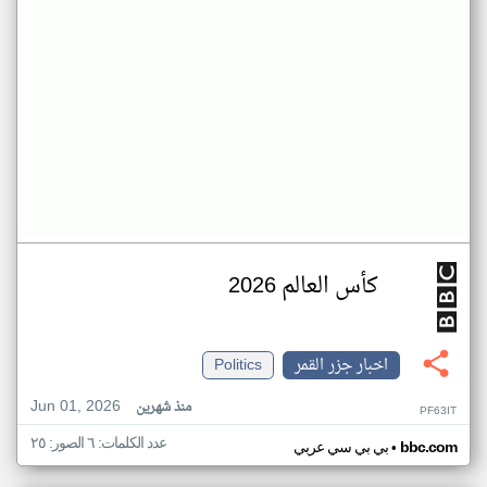
كأس العالم 2026
اخبار جزر القمر
Politics
Jun 01, 2026
منذ شهرين
PF63IT
عدد الكلمات: ٦ الصور: ٢٥
•
bbc.com
بي بي سي عربي