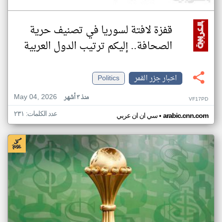
قفزة لافتة لسوريا في تصنيف حرية
الصحافة.. إليكم ترتيب الدول العربية
اخبار جزر القمر
Politics
May 04, 2026
منذ ٣ أشهر
VF17PD
عدد الكلمات: ٢٣١
•
arabic.cnn.com
سي ان ان عربي