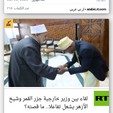
منذ شهرين
TN75KY
عدد الكلمات: ٢١٥
•
arabic.rt.com
ار تي عربي
لقاء بين وزير خارجية جزر القمر وشيخ
الأزهر يشعل تفاعلا.. ما قصته؟