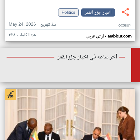
اخبار جزر القمر
Politics
May 24, 2026
منذ شهرين
OX58UY
عدد الكلمات: ٣٢٨
•
arabic.rt.com
ار تي عربي
أخر ساعة في اخبار جزر القمر