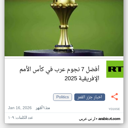
أفضل 7 نجوم عرب في كأس الأمم
الإفريقية 2025
اخبار جزر القمر
Politics
Jan 16, 2026
منذ ٦ أشهر
YD16SE
عدد الكلمات: ١٠٩
•
arabic.rt.com
ار تي عربي