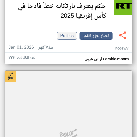
حكم يعترف بارتكابه خطأ فادحا في
كأس إفريقيا 2025
اخبار جزر القمر
Politics
Jan 01, 2026
منذ ٧ أشهر
PG03WV
عدد الكلمات: ٢٢٣
•
arabic.rt.com
ار تي عربي