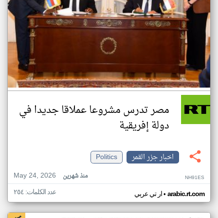
مصر تدرس مشروعا عملاقا جديدا في
دولة إفريقية
اخبار جزر القمر
Politics
May 24, 2026
منذ شهرين
NH91ES
عدد الكلمات: ٢٥٤
•
arabic.rt.com
ار تي عربي