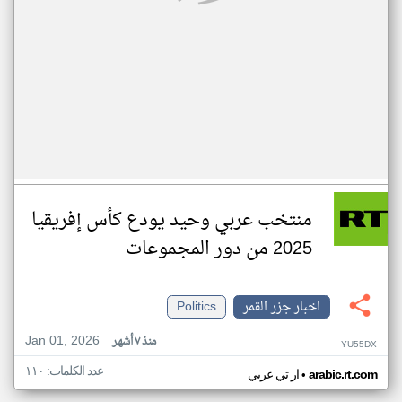
منتخب عربي وحيد يودع كأس إفريقيا
2025 من دور المجموعات
اخبار جزر القمر
Politics
Jan 01, 2026
منذ ٧ أشهر
YU55DX
عدد الكلمات: ١١٠
•
arabic.rt.com
ار تي عربي