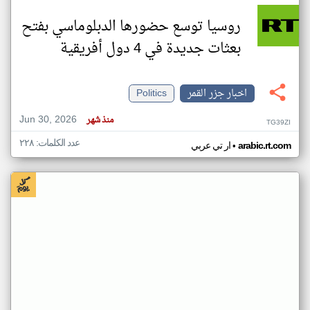
روسيا توسع حضورها الدبلوماسي بفتح
بعثات جديدة في 4 دول أفريقية
اخبار جزر القمر
Politics
Jun 30, 2026
منذ شهر
TG39ZI
عدد الكلمات: ٢٢٨
•
arabic.rt.com
ار تي عربي