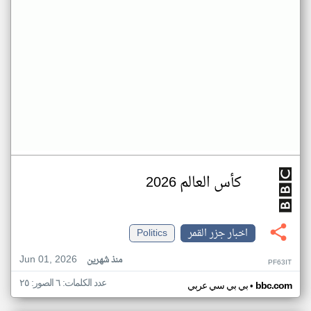
كأس العالم 2026
اخبار جزر القمر
Politics
Jun 01, 2026
منذ شهرين
PF63IT
عدد الكلمات: ٦ الصور: ٢٥
•
bbc.com
بي بي سي عربي