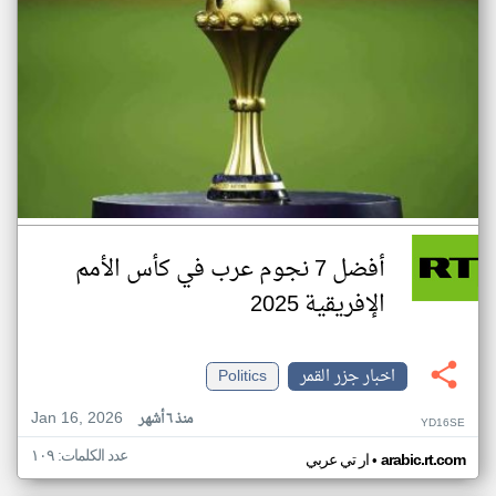
أفضل 7 نجوم عرب في كأس الأمم
الإفريقية 2025
اخبار جزر القمر
Politics
Jan 16, 2026
منذ ٦ أشهر
YD16SE
عدد الكلمات: ١٠٩
•
arabic.rt.com
ار تي عربي