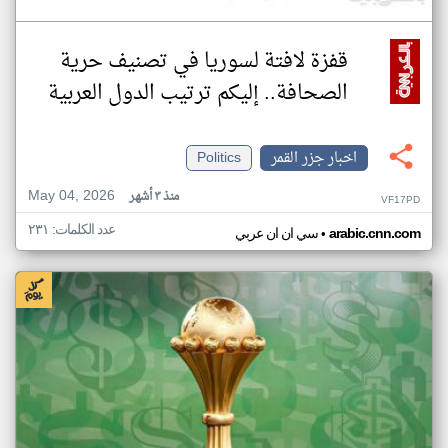
قفزة لافتة لسوريا في تصنيف حرية
الصحافة.. إليكم ترتيب الدول العربية
اخبار جزر القمر
Politics
May 04, 2026
منذ ٣ أشهر
VF17PD
عدد الكلمات: ٢٣١
•
arabic.cnn.com
سي ان ان عربي