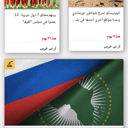
اليونيسكو تدرج شواطئ نورماندي
بينهم ممثلو 7 دول عربية.. 13
klyoum.com
وعدة مواقع أخرى أحدها في بلد ...
تغيير الدولة
عضوا في مجلس "الفيفا" ...
تعبر
مصادر الأخبار من جزر القمر
المقالات
الموجوده
اخبار جزر القمر على مدار الساعة
منذ ١١ يوم
هنا عن
منذ ٢٦ يوم
وجهة
نظر
أهم اخبار جزر القمر العاجلة والمباشرة
ار تي عربي
كاتبيها.
ار تي عربي