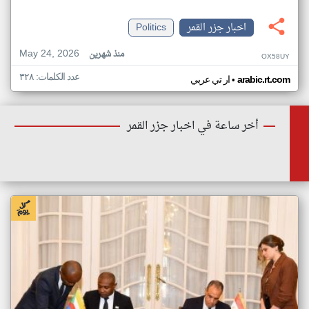
اخبار جزر القمر
Politics
May 24, 2026
منذ شهرين
OX58UY
عدد الكلمات: ٣٢٨
•
arabic.rt.com
ار تي عربي
أخر ساعة في اخبار جزر القمر