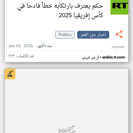
حكم يعترف بارتكابه خطأ فادحا في
كأس إفريقيا 2025
اخبار جزر القمر
Politics
Jan 01, 2026
منذ ٧ أشهر
PG03WV
عدد الكلمات: ٢٢٣
•
arabic.rt.com
ار تي عربي