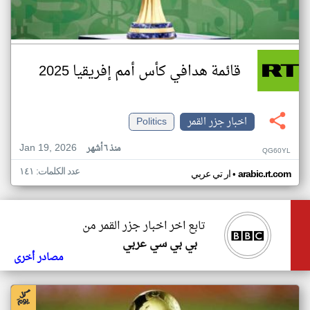
قائمة هدافي كأس أمم إفريقيا 2025
اخبار جزر القمر
Politics
Jan 19, 2026
منذ ٦ أشهر
QG60YL
عدد الكلمات: ١٤١
•
arabic.rt.com
ار تي عربي
تابع اخر اخبار جزر القمر من
بي بي سي عربي
مصادر أخرى