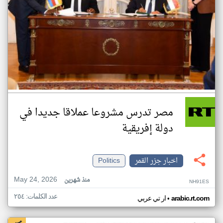
مصر تدرس مشروعا عملاقا جديدا في
دولة إفريقية
اخبار جزر القمر
Politics
May 24, 2026
منذ شهرين
NH91ES
عدد الكلمات: ٢٥٤
•
arabic.rt.com
ار تي عربي