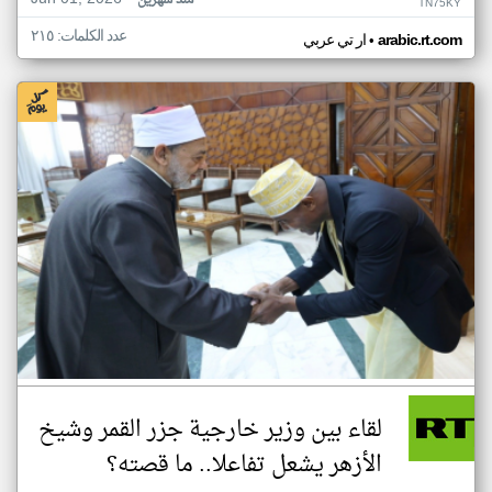
منذ شهرين
TN75KY
عدد الكلمات: ٢١٥
•
arabic.rt.com
ار تي عربي
لقاء بين وزير خارجية جزر القمر وشيخ
الأزهر يشعل تفاعلا.. ما قصته؟