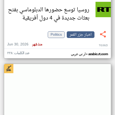
روسيا توسع حضورها الدبلوماسي بفتح
بعثات جديدة في 4 دول أفريقية
اخبار جزر القمر
Politics
Jun 30, 2026
منذ شهر
TG39ZI
عدد الكلمات: ٢٢٨
•
arabic.rt.com
ار تي عربي