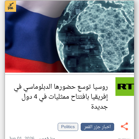
روسيا توسع حضورها الدبلوماسي في
إفريقيا بافتتاح ممثليات في 4 دول
جديدة
اخبار جزر القمر
Politics
Jun 01, 2026