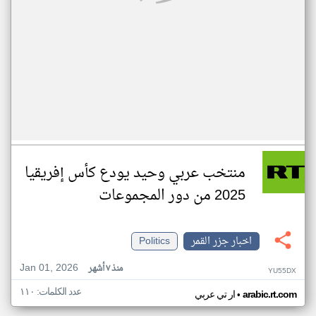
منتخب عربي وحيد يودع كأس إفريقيا
2025 من دور المجموعات
اخبار جزر القمر
Politics
Jan 01, 2026
منذ ٧ أشهر
YU55DX
عدد الكلمات: ١١٠
•
arabic.rt.com
ار تي عربي