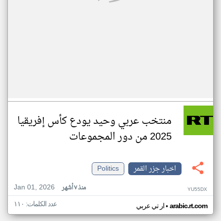
منتخب عربي وحيد يودع كأس إفريقيا
2025 من دور المجموعات
اخبار جزر القمر
Politics
Jan 01, 2026
منذ ٧ أشهر
YU55DX
عدد الكلمات: ١١٠
•
arabic.rt.com
ار تي عربي