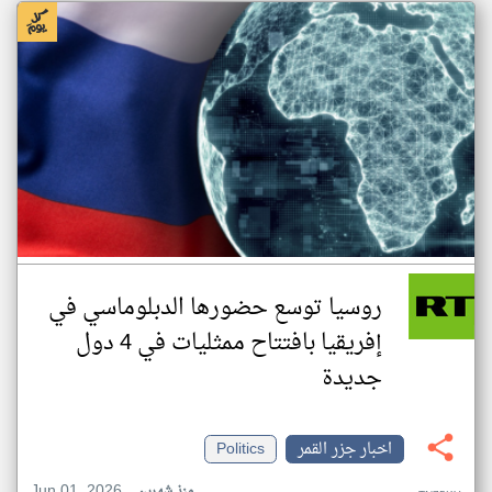
روسيا توسع حضورها الدبلوماسي في
إفريقيا بافتتاح ممثليات في 4 دول
جديدة
اخبار جزر القمر
Politics
Jun 01, 2026