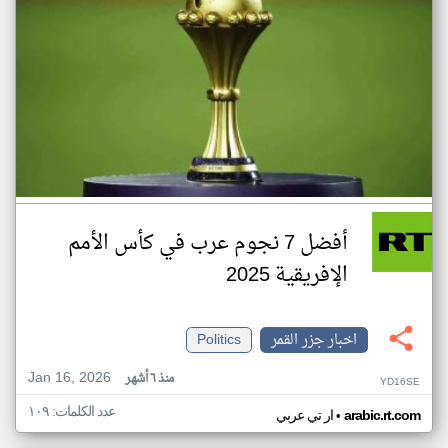
أفضل 7 نجوم عرب في كأس الأمم
الإفريقية 2025
اخبار جزر القمر
Politics
Jan 16, 2026
منذ ٦ أشهر
YD16SE
عدد الكلمات: ١٠٩
•
arabic.rt.com
ار تي عربي