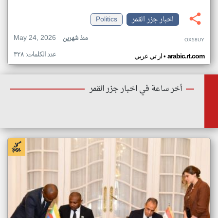
اخبار جزر القمر
Politics
May 24, 2026
منذ شهرين
OX58UY
عدد الكلمات: ٣٢٨
•
arabic.rt.com
ار تي عربي
أخر ساعة في اخبار جزر القمر