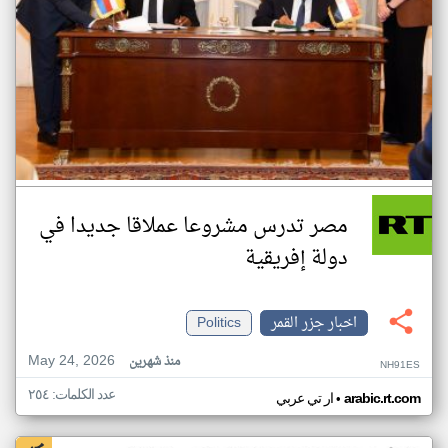
مصر تدرس مشروعا عملاقا جديدا في
دولة إفريقية
اخبار جزر القمر
Politics
May 24, 2026
منذ شهرين
NH91ES
عدد الكلمات: ٢٥٤
•
arabic.rt.com
ار تي عربي