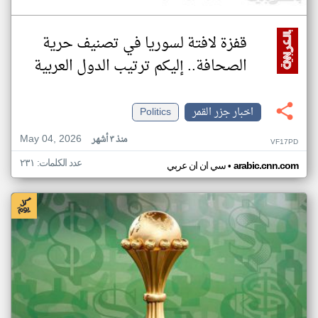
قفزة لافتة لسوريا في تصنيف حرية
الصحافة.. إليكم ترتيب الدول العربية
اخبار جزر القمر
Politics
May 04, 2026
منذ ٣ أشهر
VF17PD
عدد الكلمات: ٢٣١
•
arabic.cnn.com
سي ان ان عربي