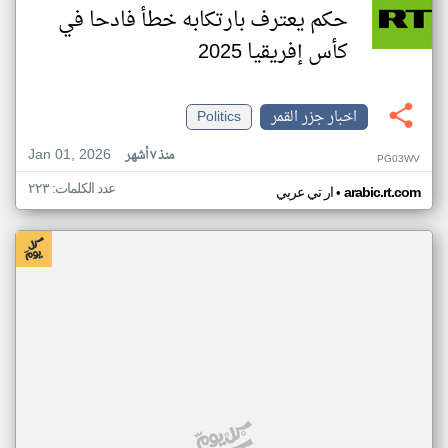
حكم يعترف بارتكابه خطأ فادحا في
كأس إفريقيا 2025
اخبار جزر القمر
Politics
Jan 01, 2026
منذ ٧ أشهر
PG03WV
عدد الكلمات: ٢٢٣
•
arabic.rt.com
ار تي عربي