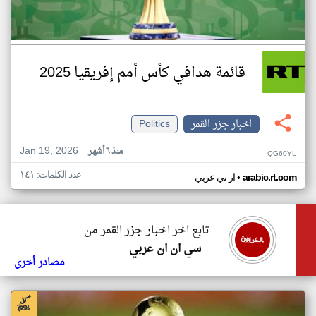
قائمة هدافي كأس أمم إفريقيا 2025
اخبار جزر القمر
Politics
Jan 19, 2026
منذ ٦ أشهر
QG60YL
عدد الكلمات: ١٤١
•
arabic.rt.com
ار تي عربي
تابع اخر اخبار جزر القمر من
سي ان ان عربي
مصادر أخرى