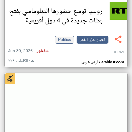
روسيا توسع حضورها الدبلوماسي بفتح
بعثات جديدة في 4 دول أفريقية
اخبار جزر القمر
Politics
Jun 30, 2026
منذ شهر
TG39ZI
عدد الكلمات: ٢٢٨
•
arabic.rt.com
ار تي عربي