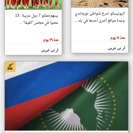
اليونيسكو تدرج شواطئ نورماندي
بينهم ممثلو 7 دول عربية.. 13
klyoum.com
وعدة مواقع أخرى أحدها في بلد ...
تغيير الدولة
عضوا في مجلس "الفيفا" ...
تعبر
مصادر الأخبار من جزر القمر
المقالات
الموجوده
اخبار جزر القمر على مدار الساعة
منذ ١٤ يوم
هنا عن
منذ ٢٩ يوم
وجهة
نظر
أهم اخبار جزر القمر العاجلة والمباشرة
ار تي عربي
كاتبيها.
ار تي عربي