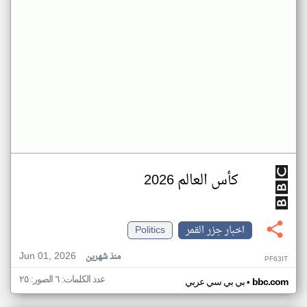
كأس العالم 2026
اخبار جزر القمر
Politics
Jun 01, 2026
منذ شهرين
PF63IT
عدد الكلمات: ٦ الصور: ٢٥
•
bbc.com
بي بي سي عربي