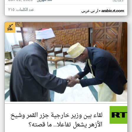
منذ شهرين
TN75KY
عدد الكلمات: ٢١٥
•
arabic.rt.com
ار تي عربي
لقاء بين وزير خارجية جزر القمر وشيخ
الأزهر يشعل تفاعلا.. ما قصته؟