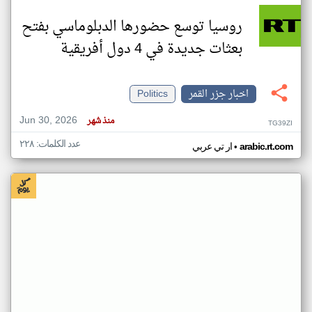
روسيا توسع حضورها الدبلوماسي بفتح
بعثات جديدة في 4 دول أفريقية
اخبار جزر القمر
Politics
Jun 30, 2026
منذ شهر
TG39ZI
عدد الكلمات: ٢٢٨
•
arabic.rt.com
ار تي عربي