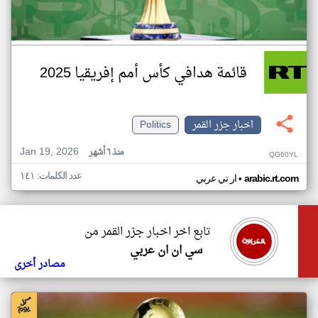
قائمة هدافي كأس أمم إفريقيا 2025
اخبار جزر القمر
Politics
Jan 19, 2026
منذ ٦ أشهر
QG60YL
عدد الكلمات: ١٤١
•
arabic.rt.com
ار تي عربي
تابع اخر اخبار جزر القمر من
سي ان ان عربي
مصادر أخرى