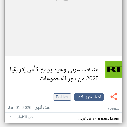
منتخب عربي وحيد يودع كأس إفريقيا
2025 من دور المجموعات
اخبار جزر القمر
Politics
Jan 01, 2026
منذ ٧ أشهر
YU55DX
عدد الكلمات: ١١٠
•
arabic.rt.com
ار تي عربي