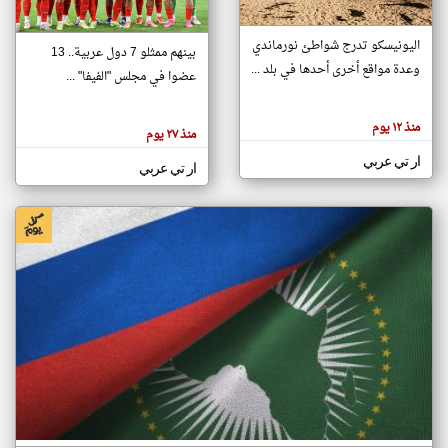
اليونيسكو تدرج شواطئ نورماندي
بينهم ممثلو 7 دول عربية.. 13
klyoum.com
وعدة مواقع أخرى أحدها في بلد ...
تغيير الدولة
عضوا في مجلس "الفيفا" ...
تعبر
مصادر الأخبار من جزر القمر
المقالات
الموجوده
اخبار جزر القمر على مدار الساعة
منذ ١٢ يوم
هنا عن
منذ ٢٧ يوم
وجهة
نظر
أهم اخبار جزر القمر العاجلة والمباشرة
ار تي عربي
كاتبيها.
ار تي عربي