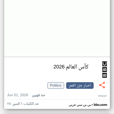
كأس العالم 2026
اخبار جزر القمر
Politics
Jun 01, 2026
منذ شهرين
PF63IT
عدد الكلمات: ٦ الصور: ٢٥
•
bbc.com
بي بي سي عربي