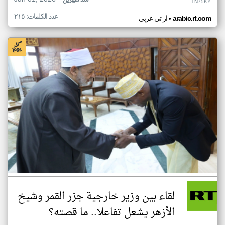
منذ شهرين
TN75KY
عدد الكلمات: ٢١٥
•
arabic.rt.com
ار تي عربي
لقاء بين وزير خارجية جزر القمر وشيخ
الأزهر يشعل تفاعلا.. ما قصته؟