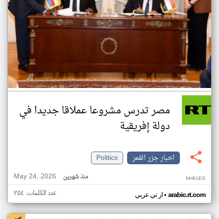
مصر تدرس مشروعا عملاقا جديدا في
دولة إفريقية
اخبار جزر القمر
Politics
May 24, 2026
منذ شهرين
NH91ES
عدد الكلمات: ٢٥٤
•
arabic.rt.com
ار تي عربي