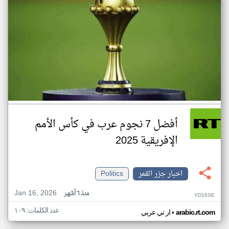
أفضل 7 نجوم عرب في كأس الأمم
الإفريقية 2025
اخبار جزر القمر
Politics
Jan 16, 2026
منذ ٦ أشهر
YD16SE
عدد الكلمات: ١٠٩
•
arabic.rt.com
ار تي عربي