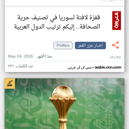
قفزة لافتة لسوريا في تصنيف حرية
الصحافة.. إليكم ترتيب الدول العربية
اخبار جزر القمر
Politics
May 04, 2026
منذ ٣ أشهر
VF17PD
عدد الكلمات: ٢٣١
•
arabic.cnn.com
سي ان ان عربي