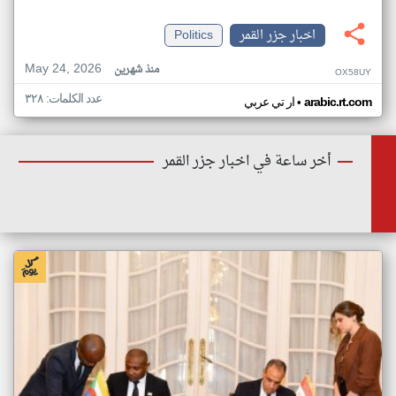
اخبار جزر القمر
Politics
May 24, 2026
منذ شهرين
OX58UY
عدد الكلمات: ٣٢٨
•
arabic.rt.com
ار تي عربي
أخر ساعة في اخبار جزر القمر