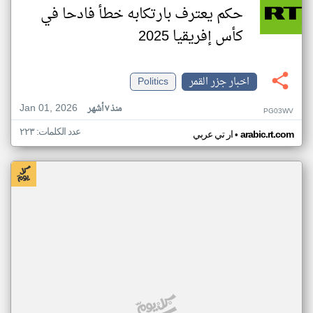
حكم يعترف بارتكابه خطأ فادحا في
كأس إفريقيا 2025
اخبار جزر القمر
Politics
Jan 01, 2026
منذ ٧ أشهر
PG03WV
عدد الكلمات: ٢٢٣
•
arabic.rt.com
ار تي عربي