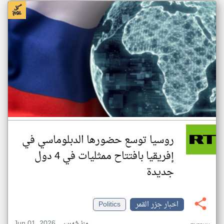
روسيا توسع حضورها الدبلوماسي في
إفريقيا بافتتاح ممثليات في 4 دول
جديدة
اخبار جزر القمر
Politics
Jun 01, 2026